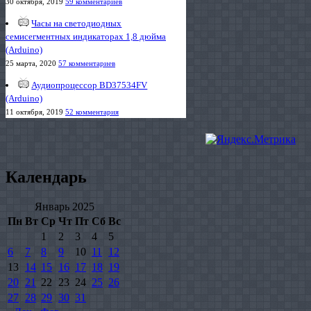
30 октября, 2019
59 комментариев
Часы на светодиодных
семисегментных индикаторах 1,8 дюйма
(Arduino)
25 марта, 2020
57 комментариев
Аудиопроцессор BD37534FV
(Arduino)
11 октября, 2019
52 комментария
Календарь
Январь 2025
Пн
Вт
Ср
Чт
Пт
Сб
Вс
1
2
3
4
5
6
7
8
9
10
11
12
13
14
15
16
17
18
19
20
21
22
23
24
25
26
27
28
29
30
31