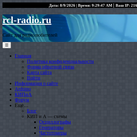
|
Дата: 8/9/2026 | Время: 9:29:47 AM
Ваш IP: 216
rcl-radio.ru
Сайт для радиолюбителей
☰
Главная
Политика конфиденциальности
Форма обратной связи
Карта сайта
Войти
Информация о сайте
Arduino
КИПиА
Форум
Ещё…
Блог
КИП и А — схемы
Осциллографы
Генераторы
Частотомеры