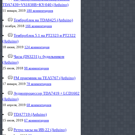
TDA7439+VS1838B+KY-040 (Arduino)
11 января, 2019
180 комментариев
Темброблок на TDA8425 (Arduino)
1 ноября, 2018
166 комментариев
Темброблок 5.1 на PT2323 и PT2322
(Arduino)
18 июня, 2019
124 комментария
Часы (DS3231) с будильником
(Arduino)
25 июля, 2018
98 комментариев
FM приемник на TEA5767 (Arduino)
17 января, 2019
78 комментариев
Аудиопроцессор TDA7419 + LCD1602
(Arduino)
10 апреля, 2019
68 комментариев
TDA7719 (Arduino)
15 июля, 2019
67 комментариев
Ретро часы на ИВ-22 (Arduino)