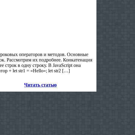
троковых операторов и методов. Основные
ок. Рассмотрим их подробнее. Конкатенация
 строк в одну строку. В JavaScript она
+ let str1 = «Hello»; let str2 […]
Читать статью