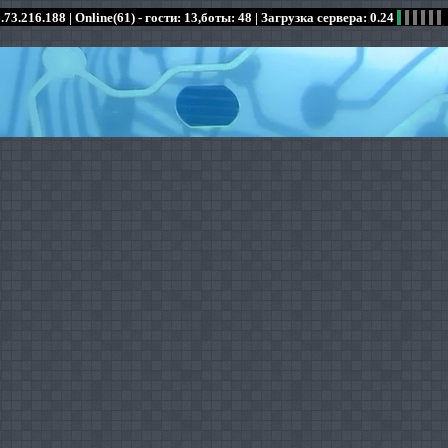
.73.216.188 |
Online(61) - гости: 13,боты: 48
| Загрузка сервера: 0.24
:
:
:
:
:
:
:
:
:
:
:
: