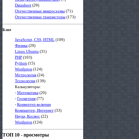
Datasheet
(29)
Отечественные микросхемы
(71)
Отечественные транзисторы
(173)
Блог
JavaScript, CSS, HTML
(109)
Физика
(29)
Linux Ubuntu
(31)
PHP
(103)
Python
(15)
Wordpress
(124)
Метрология
(24)
Технологии
(139)
Калькуляторы:
-
Математика
(20)
-
Геометрия
(77)
-
Конвертер величин
Компьютер, Интернет
(33)
Наука, Космос
(22)
Wordpress
(124)
ТОП 10 - просмотры