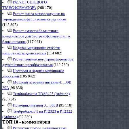
РАСЧЕТ СЕТЕВОГО
ТРАНСФОРМАТОРА
(268 170)
Расчет числа витков катушки на
тороидальном ферритовом сердечнике
(145 897)
Расчет емкости балластного
конденсатора для бестрансформаторного
блока питания
(117 061)
Кодовая маркировка емкости
импортных конденсаторов
(114 682)
Расчет импульсного трансформатора
двухтактного преобразователя
(112 780)
Цветовая и кодовая маркировка
дросселей
(105 842)
Мощный источник питания 4…30В
20А
(98 836)
Темброблок на TDA8425 (Arduino)
(96 754)
Источник питания 0…300В
(95 118)
Темброблок 5.1 на PT2323 и PT2322
(Arduino)
(92 230)
ТОП 10 - комментарии
Регулятор тембра на микросхеме