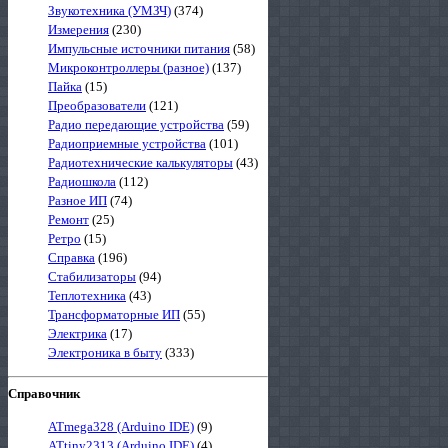
Звукотехника (УМЗЧ)
(374)
Измерения
(230)
Импульсные источники питания
(58)
Микроконтроллеры (разное)
(137)
Пайка
(15)
Преобразователи
(121)
Радио передающие устройства
(59)
Радиоприемные устройства
(101)
Радиотехнические калькуляторы
(43)
Радиошкола
(112)
Разное ИП
(74)
Ремонт
(25)
Ретро
(15)
Справка
(196)
Стабилизаторы
(94)
Теплотехника
(43)
Трансформаторные ИП
(55)
Электрика
(17)
Электроника в быту
(333)
Справочник
ATmega328 (Arduino IDE)
(9)
ATtiny2313 (Arduino IDE)
(4)