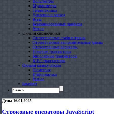
Вольтметры
Мультиметры
Теплотехника
Давление и расход
Весы
Комбинированные приборы
Разное
Онлайн справочники
Отечественные стабилитроны
Отечественные выпрямительные диоды
Отечественные варикапы
Полевые транзисторы
Биполярные транзисторы
IGBT транзисторы
Онлайн калькуляторы
Геометрия
Информатика
Разное
datasheet
Search
for:
День:
16.01.2025
Строковые операторы JavaScript