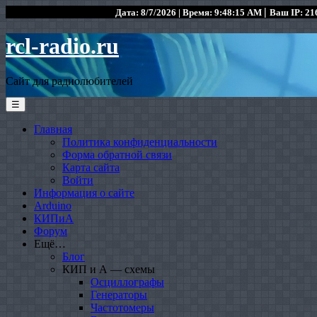
|
Дата: 8/7/2026 | Время: 9:48:15 AM
Ваш IP: 216
rcl-radio.ru
Сайт для радиолюбителей
☰
Главная
Политика конфиденциальности
Форма обратной связи
Карта сайта
Войти
Информация о сайте
Arduino
КИПиА
Форум
Ещё…
Блог
КИП и А — схемы
Осциллографы
Генераторы
Частотомеры