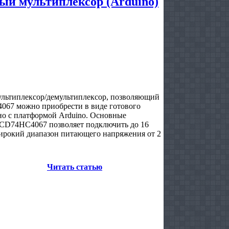
й мультиплексор (Arduino)
льтиплексор/демультиплексор, позволяющий
067 можно приобрести в виде готового
тно с платформой Arduino. Основные
 CD74HC4067 позволяет подключить до 16
Широкий диапазон питающего напряжения от 2
Читать статью