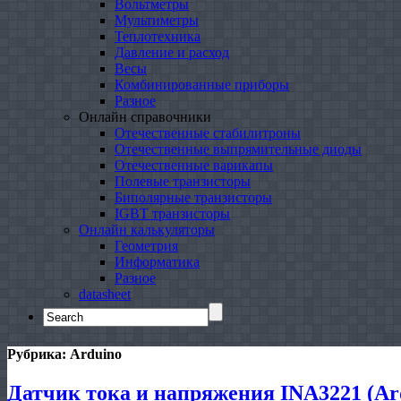
Вольтметры
Мультиметры
Теплотехника
Давление и расход
Весы
Комбинированные приборы
Разное
Онлайн справочники
Отечественные стабилитроны
Отечественные выпрямительные диоды
Отечественные варикапы
Полевые транзисторы
Биполярные транзисторы
IGBT транзисторы
Онлайн калькуляторы
Геометрия
Информатика
Разное
datasheet
Search
for:
Рубрика:
Arduino
Датчик тока и напряжения INA3221 (Ar