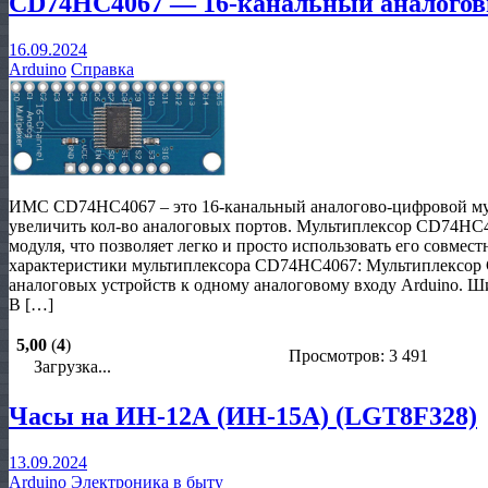
CD74HC4067 — 16-канальный аналоговы
16.09.2024
Arduino
Справка
ИМС CD74HC4067 – это 16-канальный аналогово-цифровой му
увеличить кол-во аналоговых портов. Мультиплексор CD74HC4
модуля, что позволяет легко и просто использовать его совмес
характеристики мультиплексора CD74HC4067: Мультиплексор
аналоговых устройств к одному аналоговому входу Arduino. 
В […]
5,00
(
4
)
Просмотров: 3 491
Загрузка...
Часы на ИН-12А (ИН-15А) (LGT8F328)
13.09.2024
Arduino
Электроника в быту