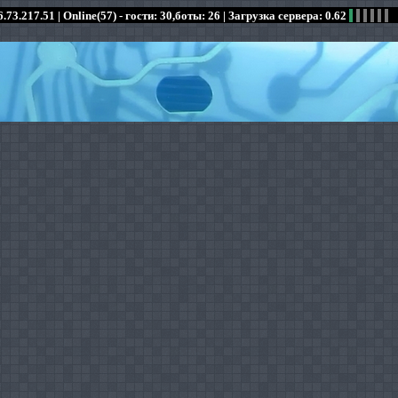
.73.217.51 |
Online(57) - гости: 30,боты: 26
| Загрузка сервера: 0.62
:
:
:
:
:
:
:
:
:
:
:
: