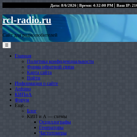
|
Дата: 8/6/2026 | Время: 4:32:00 PM
Ваш IP: 216
rcl-radio.ru
Сайт для радиолюбителей
☰
Главная
Политика конфиденциальности
Форма обратной связи
Карта сайта
Войти
Информация о сайте
Arduino
КИПиА
Форум
Ещё…
Блог
КИП и А — схемы
Осциллографы
Генераторы
Частотомеры