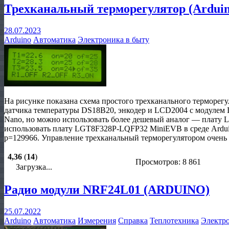
Трехканальный терморегулятор (Arduin
28.07.2023
Arduino
Автоматика
Электроника в быту
На рисунке показана схема простого трехканального терморегу
датчика температуры DS18B20, энкодер и LCD2004 с модулем I
Nano, но можно использовать более дешевый аналог — плату
использовать плату LGT8F328P-LQFP32 MiniEVB в среде Arduino I
p=129966. Управление трехканальный терморегулятором очень 
4,36
(
14
)
Просмотров: 8 861
Загрузка...
Радио модули NRF24L01 (ARDUINO)
25.07.2022
Arduino
Автоматика
Измерения
Справка
Теплотехника
Электро