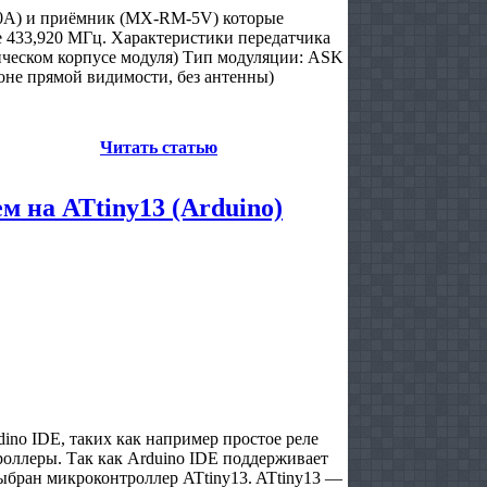
00A) и приёмник (MX-RM-5V) которые
е 433,920 МГц. Характеристики передатчика
лическом корпусе модуля) Тип модуляции: ASK
оне прямой видимости, без антенны)
Читать статью
 на ATtiny13 (Arduino)
ino IDE, таких как например простое реле
оллеры. Так как Arduino IDE поддерживает
выбран микроконтроллер ATtiny13. ATtiny13 —