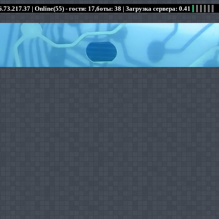
.73.217.37 |
Online(55) - гости: 17,боты: 38
| Загрузка сервера: 0.41
:
:
:
:
:
:
:
:
:
:
:
: