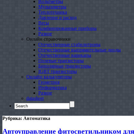
Вольтметры
Мультиметры
Теплотехника
Давление и расход
Весы
Комбинированные приборы
Разное
Онлайн справочники
Отечественные стабилитроны
Отечественные выпрямительные диоды
Отечественные варикапы
Полевые транзисторы
Биполярные транзисторы
IGBT транзисторы
Онлайн калькуляторы
Геометрия
Информатика
Разное
datasheet
Search
for:
Рубрика:
Автоматика
Автоуправление фитосветильником для