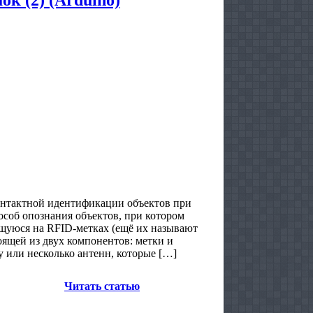
онтактной идентификации объектов при
особ опознания объектов, при котором
щуюся на RFID-метках (ещё их называют
оящей из двух компонентов: метки и
у или несколько антенн, которые […]
Читать статью