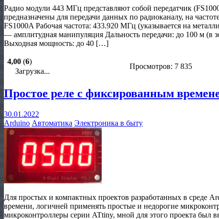
Радио модули 443 МГц представляют собой передатчик (FS10
предназначены для передачи данных по радиоканалу, на частот
FS1000A Рабочая частота: 433.920 МГц (указывается на метал
— амплитудная манипуляция Дальность передачи: до 100 м (в з
Выходная мощность: до 40 […]
4,00
(
6
)
Просмотров: 7 835
Загрузка...
Простое реле с фиксированным временем
30.01.2022
Arduino
Автоматика
Электроника в быту
Для простых и компактных проектов разработанных в среде Ard
времени, логичней применять простые и недорогие микроконтр
микроконтроллеры серии ATtiny, мной для этого проекта был 