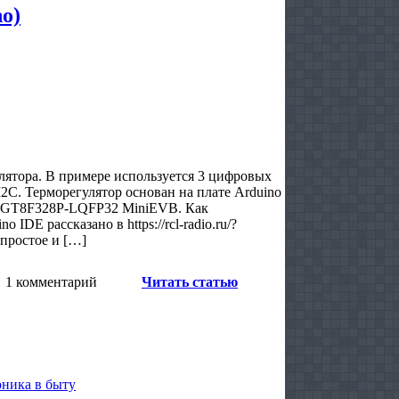
o)
лятора. В примере используется 3 цифровых
2C. Терморегулятор основан на плате Arduino
 LGT8F328P-LQFP32 MiniEVB. Как
DE рассказано в https://rcl-radio.ru/?
простое и […]
1 комментарий
Читать статью
ника в быту