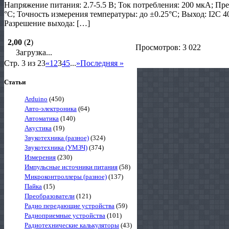
Напряжение питания: 2.7-5.5 В; Ток потребления: 200 мкА; Пре
°C; Точность измерения температуры: до ±0.25°C; Выход: I2C 4
Разрешение выхода: […]
2,00
(
2
)
Просмотров: 3 022
Загрузка...
Стр. 3 из 23
«
1
2
3
4
5
...
»
Последняя »
Статьи
Arduino
(450)
Авто-электроника
(64)
Автоматика
(140)
Акустика
(19)
Звукотехника (разное)
(324)
Звукотехника (УМЗЧ)
(374)
Измерения
(230)
Импульсные источники питания
(58)
Микроконтроллеры (разное)
(137)
Пайка
(15)
Преобразователи
(121)
Радио передающие устройства
(59)
Радиоприемные устройства
(101)
Радиотехнические калькуляторы
(43)