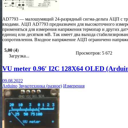
AD7793 — малошумящий 24-разрядный сигма-дельта АЦП с т
входами. АЦП AD7793 предназначен для высокоточного измер
применяться для измерения напряжения термопар и других да
единиц или десятков мВ. Так имеет два выхода стабилизирован
сопротивления. Входное напряжение АЦП ограничено напряже
5,00
(
4
)
Просмотров: 5 672
Загрузка...
VU meter 0.96′ I2C 128X64 OLED (Ardui
09.08.2022
Arduino
Звукотехника (разное)
Измерения