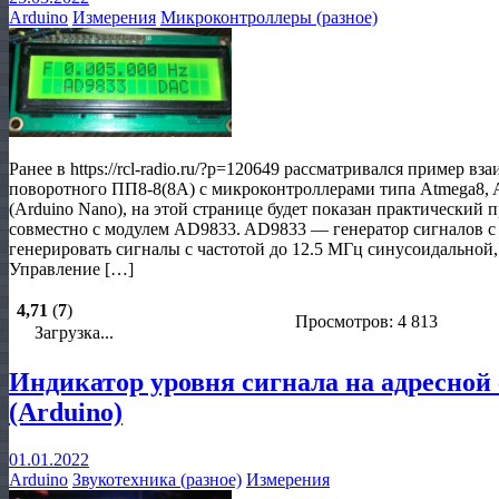
Arduino
Измерения
Микроконтроллеры (разное)
Ранее в https://rcl-radio.ru/?p=120649 рассматривался пример 
поворотного ПП8-8(8А) с микроконтроллерами типа Atmega8, A
(Arduino Nano), на этой странице будет показан практический
совместно с модулем AD9833. AD9833 — генератор сигналов с
генерировать сигналы с частотой до 12.5 МГц синусоидальной
Управление […]
4,71
(
7
)
Просмотров: 4 813
Загрузка...
Индикатор уровня сигнала на адресной
(Arduino)
01.01.2022
Arduino
Звукотехника (разное)
Измерения