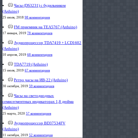
Часы (DS3231) с будильником
(Arduino)
25 июля, 2018
98 комментариев
FM приемник на TEA5767 (Arduino)
17 января, 2019
78 комментариев
Аудиопроцессор TDA7419 + LCD1602
(Arduino)
10 апреля, 2019
68 комментариев
TDA7719 (Arduino)
15 июля, 2019
67 комментариев
Ретро часы на ИВ-22 (Arduino)
30 октября, 2019
59 комментариев
Часы на светодиодных
семисегментных индикаторах 1,8 дюйма
(Arduino)
25 марта, 2020
57 комментариев
Аудиопроцессор BD37534FV
(Arduino)
11 октября, 2019
52 комментария