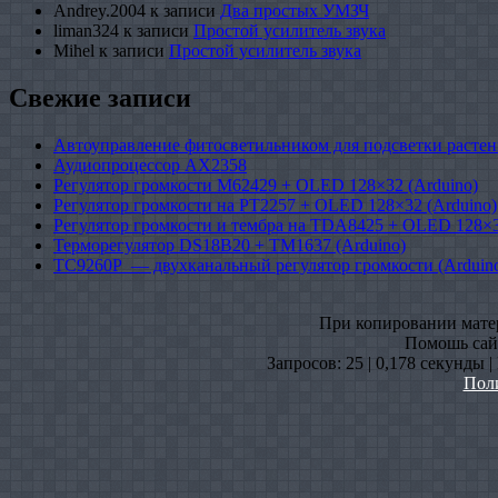
Andrey.2004
к записи
Два простых УМЗЧ
liman324
к записи
Простой усилитель звука
Mihel
к записи
Простой усилитель звука
Свежие записи
Автоуправление фитосветильником для подсветки растен
Аудиопроцессор AX2358
Регулятор громкости M62429 + OLED 128×32 (Arduino)
Регулятор громкости на PT2257 + OLED 128×32 (Arduino)
Регулятор громкости и тембра на TDA8425 + OLED 128×3
Терморегулятор DS18B20 + TM1637 (Arduino)
TC9260P — двухканальный регулятор громкости (Arduin
При копировании матери
Помошь сайт
Запросов: 25 | 0,178 секунды 
Пол