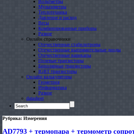
Вольтметры
Мультиметры
Теплотехника
Давление и расход
Весы
Комбинированные приборы
Разное
Онлайн справочники
Отечественные стабилитроны
Отечественные выпрямительные диоды
Отечественные варикапы
Полевые транзисторы
Биполярные транзисторы
IGBT транзисторы
Онлайн калькуляторы
Геометрия
Информатика
Разное
datasheet
Search
for:
Рубрика:
Измерения
AD7793 + термопара + термометр сопро