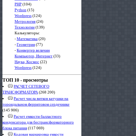
PHP
(104)
Python
(15)
Wordpress
(124)
Метрология
(24)
Технологии
(139)
Калькуляторы:
-
Математика
(20)
-
Геометрия
(77)
-
Конвертер величин
Компьютер, Интернет
(33)
Наука, Космос
(22)
Wordpress
(124)
ТОП 10 - просмотры
РАСЧЕТ СЕТЕВОГО
ТРАНСФОРМАТОРА
(268 200)
Расчет числа витков катушки на
тороидальном ферритовом сердечнике
(145 906)
Расчет емкости балластного
конденсатора для бестрансформаторного
блока питания
(117 069)
Кодовая маркировка емкости