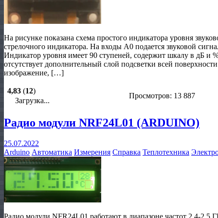
На рисунке показана схема простого индикатора уровня звуко
стрелочного индикатора. На входы А0 подается звуковой сигна
Индикатор уровня имеет 90 ступеней, содержит шкалу в дБ и
отсутствует дополнительный слой подсветки всей поверхност
изображение, […]
4,83
(
12
)
Просмотров: 13 887
Загрузка...
Радио модули NRF24L01 (ARDUINO)
25.07.2022
Arduino
Автоматика
Измерения
Справка
Теплотехника
Электро
Радио модули NFR24L01 работают в диапазоне частот 2.4-2.5 