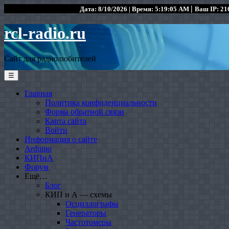
|
Дата: 8/10/2026 | Время: 5:19:05 AM
Ваш IP: 216
rcl-radio.ru
Сайт для радиолюбителей
☰
Главная
Политика конфиденциальности
Форма обратной связи
Карта сайта
Войти
Информация о сайте
Arduino
КИПиА
Форум
Ещё…
Блог
КИП и А — схемы
Осциллографы
Генераторы
Частотомеры