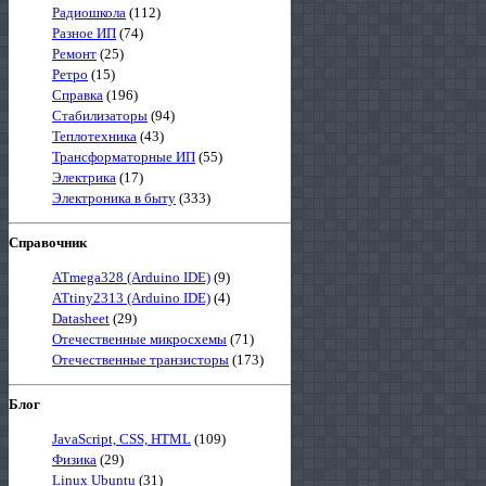
Радиошкола
(112)
Разное ИП
(74)
Ремонт
(25)
Ретро
(15)
Справка
(196)
Стабилизаторы
(94)
Теплотехника
(43)
Трансформаторные ИП
(55)
Электрика
(17)
Электроника в быту
(333)
Справочник
ATmega328 (Arduino IDE)
(9)
ATtiny2313 (Arduino IDE)
(4)
Datasheet
(29)
Отечественные микросхемы
(71)
Отечественные транзисторы
(173)
Блог
JavaScript, CSS, HTML
(109)
Физика
(29)
Linux Ubuntu
(31)