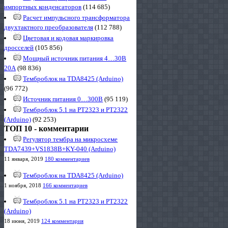
импортных конденсаторов
(114 685)
Расчет импульсного трансформатора
двухтактного преобразователя
(112 788)
Цветовая и кодовая маркировка
дросселей
(105 856)
Мощный источник питания 4…30В
20А
(98 836)
Темброблок на TDA8425 (Arduino)
(96 772)
Источник питания 0…300В
(95 119)
Темброблок 5.1 на PT2323 и PT2322
(Arduino)
(92 253)
ТОП 10 - комментарии
Регулятор тембра на микросхеме
TDA7439+VS1838B+KY-040 (Arduino)
11 января, 2019
180 комментариев
Темброблок на TDA8425 (Arduino)
1 ноября, 2018
166 комментариев
Темброблок 5.1 на PT2323 и PT2322
(Arduino)
18 июня, 2019
124 комментария