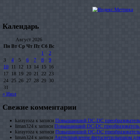
Календарь
Август 2026
Пн
Вт
Ср
Чт
Пт
Сб
Вс
1
2
3
4
5
6
7
8
9
10
11
12
13
14
15
16
17
18
19
20
21
22
23
24
25
26
27
28
29
30
31
« Июл
Свежие комментарии
karayroza
к записи
Повышающий DC-DC преобразователь
liman324
к записи
Повышающий DC-DC преобразователь
karayroza
к записи
Повышающий DC-DC преобразователь
liman324
к записи
Автоуправление фитосветильником для