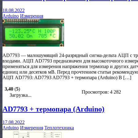
18.08.2022
Arduino
Измерения
AD7793 — малошумящий 24-разрядный сигма-дельта АЦП с т
входами. АЦП AD7793 предназначен для высокоточного измер
применяться для измерения напряжения термопар и других да
единиц или десятков мВ. Перед прочтением статьи рекомендую
АЦП AD7793: AD7793 AD7793 + термопара (Arduino) В […]
3,40
(
5
)
Просмотров: 4 282
Загрузка...
AD7793 + термопара (Arduino)
17.08.2022
Arduino
Измерения
Теплотехника