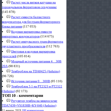
Расчет числа витков катушки на
тороидальном ферритовом сердечнике
(145 878)
Расчет емкости балластного
конденсатора для бестрансформаторного
блока питания
(117 053)
Кодовая маркировка емкости
импортных конденсаторов
(114 675)
Расчет импульсного трансформатора
двухтактного преобразователя
(112 763)
Цветовая и кодовая маркировка
дросселей
(105 814)
Мощный источник питания 4…30В
20А
(98 831)
Темброблок на TDA8425 (Arduino)
(96 726)
Источник питания 0…300В
(95 110)
Темброблок 5.1 на PT2323 и PT2322
(Arduino)
(92 173)
ТОП 10 - комментарии
Регулятор тембра на микросхеме
TDA7439+VS1838B+KY-040 (Arduino)
11 января, 2019
180 комментариев