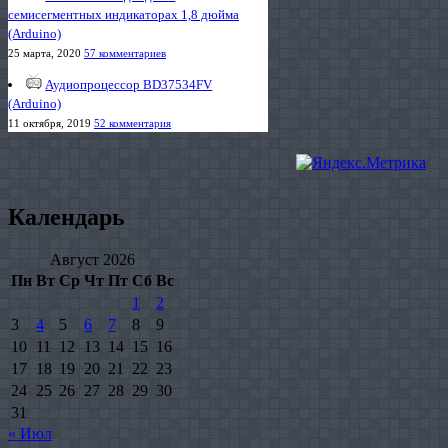
семисегментных индикаторах 1,8 дюйма
(Arduino)
25 марта, 2020
57 комментариев
Аудиопроцессор BD37534FV
(Arduino)
11 октября, 2019
52 комментария
Календарь
Август 2026
Пн
Вт
Ср
Чт
Пт
Сб
Вс
1
2
3
4
5
6
7
8
9
10
11
12
13
14
15
16
17
18
19
20
21
22
23
24
25
26
27
28
29
30
31
« Июл