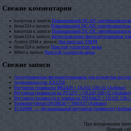
Свежие комментарии
karayroza
к записи
Повышающий DC-DC преобразователь
liman324
к записи
Повышающий DC-DC преобразователь
karayroza
к записи
Повышающий DC-DC преобразователь
liman324
к записи
Автоуправление фитосветильником для
Andrey.2004
к записи
Два простых УМЗЧ
liman324
к записи
Простой усилитель звука
Mihel
к записи
Простой усилитель звука
Свежие записи
Автоуправление фитосветильником для подсветки растен
Аудиопроцессор AX2358
Регулятор громкости M62429 + OLED 128×32 (Arduino)
Регулятор громкости на PT2257 + OLED 128×32 (Arduino)
Регулятор громкости и тембра на TDA8425 + OLED 128×3
Терморегулятор DS18B20 + TM1637 (Arduino)
TC9260P — двухканальный регулятор громкости (Arduin
При копировании матери
Помошь сайт