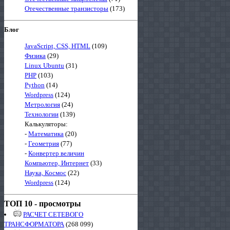
Отечественные транзисторы
(173)
Блог
JavaScript, CSS, HTML
(109)
Физика
(29)
Linux Ubuntu
(31)
PHP
(103)
Python
(14)
Wordpress
(124)
Метрология
(24)
Технологии
(139)
Калькуляторы:
-
Математика
(20)
-
Геометрия
(77)
-
Конвертер величин
Компьютер, Интернет
(33)
Наука, Космос
(22)
Wordpress
(124)
ТОП 10 - просмотры
РАСЧЕТ СЕТЕВОГО
ТРАНСФОРМАТОРА
(268 099)