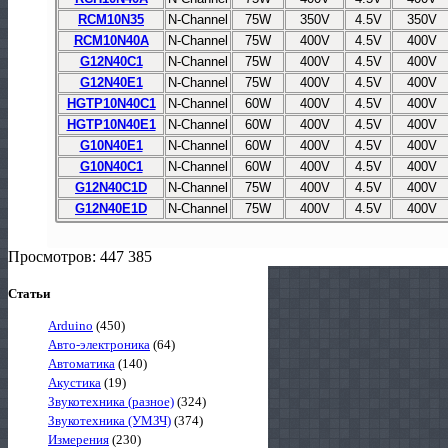
RCM10N35
N-Channel
75W
350V
4.5V
350V
RCM10N40A
N-Channel
75W
400V
4.5V
400V
G12N40C1
N-Channel
75W
400V
4.5V
400V
G12N40E1
N-Channel
75W
400V
4.5V
400V
HGTP10N40C1
N-Channel
60W
400V
4.5V
400V
HGTP10N40E1
N-Channel
60W
400V
4.5V
400V
G10N40E1
N-Channel
60W
400V
4.5V
400V
G10N40C1
N-Channel
60W
400V
4.5V
400V
G12N40C1D
N-Channel
75W
400V
4.5V
400V
G12N40E1D
N-Channel
75W
400V
4.5V
400V
Просмотров: 447 385
Статьи
Arduino
(450)
Авто-электроника
(64)
Автоматика
(140)
Акустика
(19)
Звукотехника (разное)
(324)
Звукотехника (УМЗЧ)
(374)
Измерения
(230)