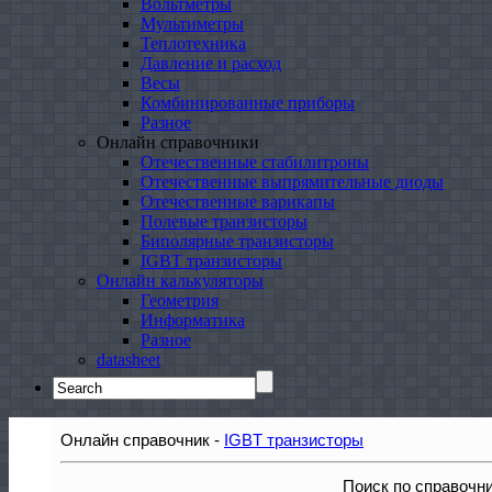
Вольтметры
Мультиметры
Теплотехника
Давление и расход
Весы
Комбинированные приборы
Разное
Онлайн справочники
Отечественные стабилитроны
Отечественные выпрямительные диоды
Отечественные варикапы
Полевые транзисторы
Биполярные транзисторы
IGBT транзисторы
Онлайн калькуляторы
Геометрия
Информатика
Разное
datasheet
Search
for:
Онлайн справочник -
IGBT транзисторы
Поиск по справочн