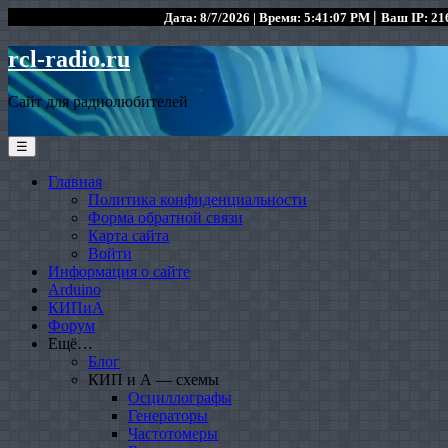
|
Дата: 8/7/2026 | Время: 5:41:07 PM
Ваш IP: 216
rcl-radio.ru
Сайт для радиолюбителей
☰
Главная
Политика конфиденциальности
Форма обратной связи
Карта сайта
Войти
Информация о сайте
Arduino
КИПиА
Форум
Ещё…
Блог
КИП и А — схемы
Осциллографы
Генераторы
Частотомеры