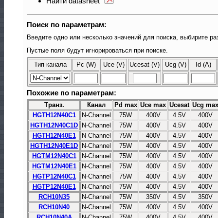
Найти datasheet
Поиск по параметрам:
Введите одно или несколько значений для поиска, выбирите ра
Пустые поля будут игнорироваться при поиске.
Тип канала
Pc (W)
Uce (V)
Ucesat (V)
Ucg (V)
Id (A)
Похожие по параметрам:
Транз.
Канал
Pd max
Uce max
Ucesat
Ucg ma
HGTH12N40C1
N-Channel
75W
400V
4.5V
400V
HGTH12N40C1D
N-Channel
75W
400V
4.5V
400V
HGTH12N40E1
N-Channel
75W
400V
4.5V
400V
HGTH12N40E1D
N-Channel
75W
400V
4.5V
400V
HGTM12N40C1
N-Channel
75W
400V
4.5V
400V
HGTM12N40E1
N-Channel
75W
400V
4.5V
400V
HGTP12N40C1
N-Channel
75W
400V
4.5V
400V
HGTP12N40E1
N-Channel
75W
400V
4.5V
400V
RCH10N35
N-Channel
75W
350V
4.5V
350V
RCH10N40
N-Channel
75W
400V
4.5V
400V
RCH10N40A
N-Channel
75W
400V
4.5V
400V