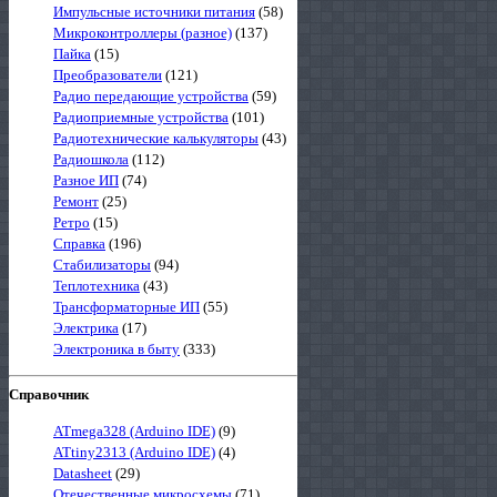
Импульсные источники питания
(58)
Микроконтроллеры (разное)
(137)
Пайка
(15)
Преобразователи
(121)
Радио передающие устройства
(59)
Радиоприемные устройства
(101)
Радиотехнические калькуляторы
(43)
Радиошкола
(112)
Разное ИП
(74)
Ремонт
(25)
Ретро
(15)
Справка
(196)
Стабилизаторы
(94)
Теплотехника
(43)
Трансформаторные ИП
(55)
Электрика
(17)
Электроника в быту
(333)
Справочник
ATmega328 (Arduino IDE)
(9)
ATtiny2313 (Arduino IDE)
(4)
Datasheet
(29)
Отечественные микросхемы
(71)