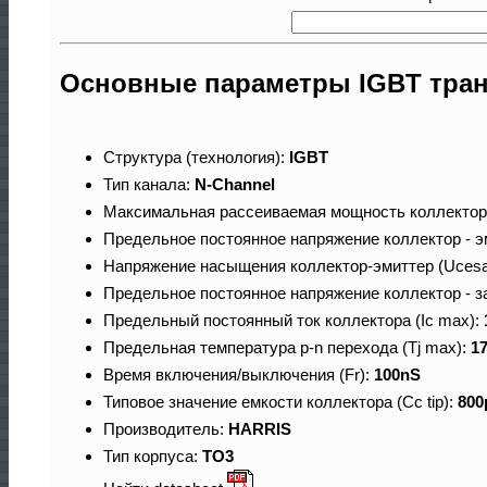
Основные параметры IGBT тра
Структура (технология):
IGBT
Тип канала:
N-Channel
Максимальная рассеиваемая мощность коллектор
Предельное постоянное напряжение коллектор - э
Напряжение насыщения коллектор-эмиттер (Ucesa
Предельное постоянное напряжение коллектор - з
Предельный постоянный ток коллектора (Ic max):
Предельная температура p-n перехода (Tj max):
1
Время включения/выключения (Fr):
100nS
Типовое значение емкости коллектора (Cc tip):
800
Производитель:
HARRIS
Тип корпуса:
TO3