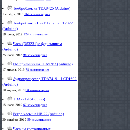
Темброблок на TDA8425 (Arduino)
1 ноября, 2018
166 комментариев
Темброблок 5.1 на PT2323 и PT2322
(Arduino)
18 июня, 2019
124 комментария
Часы (DS3231) с будильником
(Arduino)
25 июля, 2018
98 комментариев
FM приемник на TEA5767 (Arduino)
17 января, 2019
78 комментариев
Аудиопроцессор TDA7419 + LCD1602
(Arduino)
10 апреля, 2019
68 комментариев
TDA7719 (Arduino)
15 июля, 2019
67 комментариев
Ретро часы на ИВ-22 (Arduino)
30 октября, 2019
59 комментариев
Часы на светодиодных