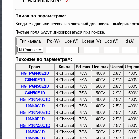
Найти datasheet
Поиск по параметрам:
Введите одно или несколько значений для поиска, выбирите раз
Пустые поля будут игнорироваться при поиске.
Тип канала
Pc (W)
Uce (V)
Ucesat (V)
Ucg (V)
Id (A)
Похожие по параметрам:
Транз.
Канал
Pd max
Uce max
Ucesat
Ucg m
HGTP6N40E1D
N-Channel
75W
400V
2.9V
400V
G6N40E1D
N-Channel
75W
400V
2.9V
400V
HGTP6N50E1D
N-Channel
75W
500V
2.9V
500V
G6N50E1D
N-Channel
75W
500V
2.9V
500V
HGTP10N40C1D
N-Channel
75W
400V
2.5V
400V
10N40C1D
N-Channel
75W
400V
2.5V
400V
HGTP10N40E1D
N-Channel
75W
400V
2.5V
400V
10N40E1D
N-Channel
75W
400V
2.5V
400V
HGTP10N50C1D
N-Channel
75W
500V
2.5V
500V
10N50C1D
N-Channel
75W
500V
2.5V
500V
10N50E1D
N-Channel
75W
500V
2.5V
500V