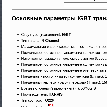
Основные параметры IGBT тран
Структура (технология):
IGBT
Тип канала:
N-Channel
Максимальная рассеиваемая мощность коллектора
Предельное постоянное напряжение коллектор - эм
Напряжение насыщения коллектор-эмиттер (Ucesat
Предельное постоянное напряжение коллектор - за
Предельное постоянное напряжение эмиттер - затв
Предельный постоянный ток коллектора (Ic max):
1
Предельная температура p-n перехода (Tj max):
15
Время включения/выключения (Fr):
50/400nS
Производитель:
HARRIS
Тип корпуса:
TO220