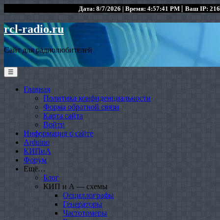
|
Дата: 8/7/2026 | Время: 4:57:41 PM
Ваш IP: 216
rcl-radio.ru
Сайт для радиолюбителей
☰
Главная
Политика конфиденциальности
Форма обратной связи
Карта сайта
Войти
Информация о сайте
Arduino
КИПиА
Форум
Ещё…
Блог
КИП и А — схемы
Осциллографы
Генераторы
Частотомеры