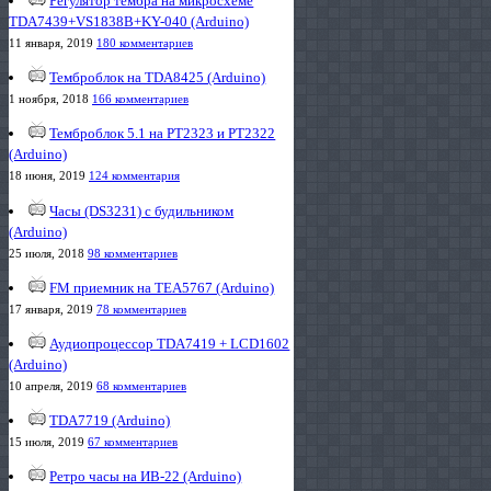
Регулятор тембра на микросхеме
TDA7439+VS1838B+KY-040 (Arduino)
11 января, 2019
180 комментариев
Темброблок на TDA8425 (Arduino)
1 ноября, 2018
166 комментариев
Темброблок 5.1 на PT2323 и PT2322
(Arduino)
18 июня, 2019
124 комментария
Часы (DS3231) с будильником
(Arduino)
25 июля, 2018
98 комментариев
FM приемник на TEA5767 (Arduino)
17 января, 2019
78 комментариев
Аудиопроцессор TDA7419 + LCD1602
(Arduino)
10 апреля, 2019
68 комментариев
TDA7719 (Arduino)
15 июля, 2019
67 комментариев
Ретро часы на ИВ-22 (Arduino)