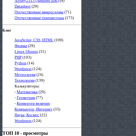
ATtiny2313 (Arduino IDE)
(4)
Datasheet
(29)
Отечественные микросхемы
(71)
Отечественные транзисторы
(173)
Блог
JavaScript, CSS, HTML
(109)
Физика
(29)
Linux Ubuntu
(31)
PHP
(103)
Python
(14)
Wordpress
(124)
Метрология
(24)
Технологии
(139)
Калькуляторы:
-
Математика
(20)
-
Геометрия
(77)
-
Конвертер величин
Компьютер, Интернет
(33)
Наука, Космос
(22)
Wordpress
(124)
ТОП 10 - просмотры