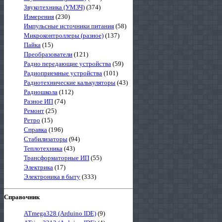
Звукотехника (УМЗЧ)
(374)
Измерения
(230)
Импульсные источники питания
(58)
Микроконтроллеры (разное)
(137)
Пайка
(15)
Преобразователи
(121)
Радио передающие устройства
(59)
Радиоприемные устройства
(101)
Радиотехнические калькуляторы
(43)
Радиошкола
(112)
Разное ИП
(74)
Ремонт
(25)
Ретро
(15)
Справка
(196)
Стабилизаторы
(94)
Теплотехника
(43)
Трансформаторные ИП
(55)
Электрика
(17)
Электроника в быту
(333)
Справочник
ATmega328 (Arduino IDE)
(9)