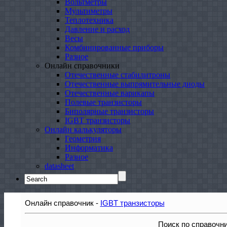
Вольтметры
Мультиметры
Теплотехника
Давление и расход
Весы
Комбинированные приборы
Разное
Онлайн справочники
Отечественные стабилитроны
Отечественные выпрямительные диоды
Отечественные варикапы
Полевые транзисторы
Биполярные транзисторы
IGBT транзисторы
Онлайн калькуляторы
Геометрия
Информатика
Разное
datasheet
Search
for:
Онлайн справочник -
IGBT транзисторы
Поиск по справочн