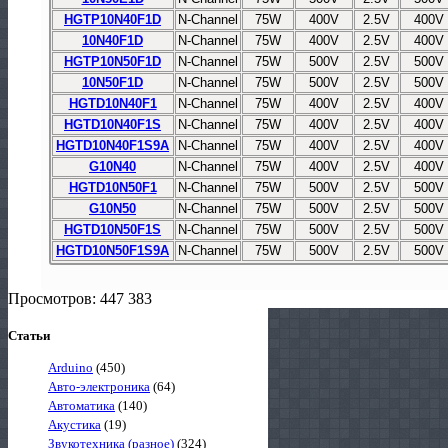
HGTP10N40F1D
N-Channel
75W
400V
2.5V
400V
10N40F1D
N-Channel
75W
400V
2.5V
400V
HGTP10N50F1D
N-Channel
75W
500V
2.5V
500V
10N50F1D
N-Channel
75W
500V
2.5V
500V
HGTD10N40F1
N-Channel
75W
400V
2.5V
400V
HGTD10N40F1S
N-Channel
75W
400V
2.5V
400V
HGTD10N40F1S9A
N-Channel
75W
400V
2.5V
400V
G10N40
N-Channel
75W
400V
2.5V
400V
HGTD10N50F1
N-Channel
75W
500V
2.5V
500V
G10N50
N-Channel
75W
500V
2.5V
500V
HGTD10N50F1S
N-Channel
75W
500V
2.5V
500V
HGTD10N50F1S9A
N-Channel
75W
500V
2.5V
500V
Просмотров: 447 383
Статьи
Arduino
(450)
Авто-электроника
(64)
Автоматика
(140)
Акустика
(19)
Звукотехника (разное)
(324)