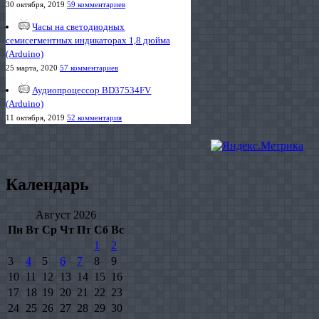
30 октября, 2019
59 комментариев
Часы на светодиодных
семисегментных индикаторах 1,8 дюйма
(Arduino)
25 марта, 2020
57 комментариев
Аудиопроцессор BD37534FV
(Arduino)
11 октября, 2019
52 комментария
Календарь
Август 2026
Пн
Вт
Ср
Чт
Пт
Сб
Вс
1
2
3
4
5
6
7
8
9
10
11
12
13
14
15
16
17
18
19
20
21
22
23
24
25
26
27
28
29
30