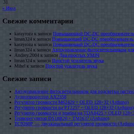
31
« Июл
Свежие комментарии
karayroza
к записи
Повышающий DC-DC преобразователь
liman324
к записи
Повышающий DC-DC преобразователь
karayroza
к записи
Повышающий DC-DC преобразователь
liman324
к записи
Автоуправление фитосветильником для
Andrey.2004
к записи
Два простых УМЗЧ
liman324
к записи
Простой усилитель звука
Mihel
к записи
Простой усилитель звука
Свежие записи
Автоуправление фитосветильником для подсветки растен
Аудиопроцессор AX2358
Регулятор громкости M62429 + OLED 128×32 (Arduino)
Регулятор громкости на PT2257 + OLED 128×32 (Arduino)
Регулятор громкости и тембра на TDA8425 + OLED 128×3
Терморегулятор DS18B20 + TM1637 (Arduino)
TC9260P — двухканальный регулятор громкости (Arduin