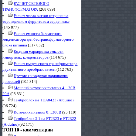
РАСЧЕТ СЕТЕВОГО
ТРАНСФОРМАТОРА
(268 099)
Расчет числа витков катушки на
тороидальном ферритовом сердечнике
(145 877)
Расчет емкости балластного
конденсатора для бестрансформаторного
блока питания
(117 052)
Кодовая маркировка емкости
импортных конденсаторов
(114 675)
Расчет импульсного трансформатора
двухтактного преобразователя
(112 763)
Цветовая и кодовая маркировка
дросселей
(105 814)
Мощный источник питания 4…30В
20А
(98 831)
Темброблок на TDA8425 (Arduino)
(96 724)
Источник питания 0…300В
(95 110)
Темброблок 5.1 на PT2323 и PT2322
(Arduino)
(92 171)
ТОП 10 - комментарии