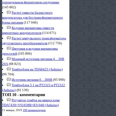
тороидальном ферритовом сердечнике
(145 862)
Расчет емкости балластного
конденсатора для бестрансформаторного
блока питания
(117 046)
Кодовая маркировка емкости
импортных конденсаторов
(114 671)
Расчет импульсного трансформатора
двухтактного преобразователя
(112 756)
Цветовая и кодовая маркировка
дросселей
(105 806)
Мощный источник питания 4…30В
20А
(98 823)
Темброблок на TDA8425 (Arduino)
(96 704)
Источник питания 0…300В
(95 098)
Темброблок 5.1 на PT2323 и PT2322
(Arduino)
(92 139)
ТОП 10 - комментарии
Регулятор тембра на микросхеме
TDA7439+VS1838B+KY-040 (Arduino)
11 января, 2019
180 комментариев