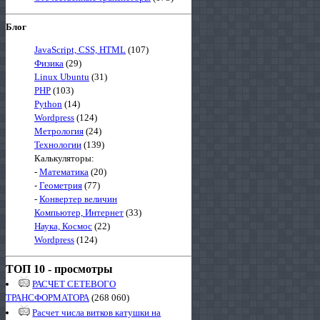
Блог
JavaScript, CSS, HTML
(107)
Физика
(29)
Linux Ubuntu
(31)
PHP
(103)
Python
(14)
Wordpress
(124)
Метрология
(24)
Технологии
(139)
Калькуляторы:
-
Математика
(20)
-
Геометрия
(77)
-
Конвертер величин
Компьютер, Интернет
(33)
Наука, Космос
(22)
Wordpress
(124)
ТОП 10 - просмотры
РАСЧЕТ СЕТЕВОГО
ТРАНСФОРМАТОРА
(268 060)
Расчет числа витков катушки на