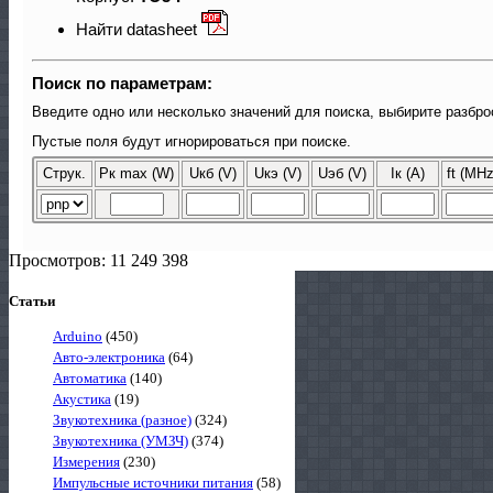
Найти datasheet
Поиск по параметрам:
Введите одно или несколько значений для поиска, выбирите разбро
Пустые поля будут игнорироваться при поиске.
Струк.
Pк max (W)
Uкб (V)
Uкэ (V)
Uэб (V)
Iк (A)
ft (MHz
Просмотров: 11 249 398
Статьи
Arduino
(450)
Авто-электроника
(64)
Автоматика
(140)
Акустика
(19)
Звукотехника (разное)
(324)
Звукотехника (УМЗЧ)
(374)
Измерения
(230)
Импульсные источники питания
(58)