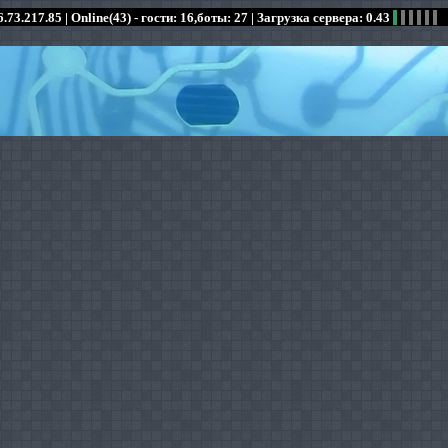
.73.217.85 |
Online(43) - гости: 16,боты: 27
| Загрузка сервера: 0.43
:
:
:
:
:
:
:
:
:
:
:
: