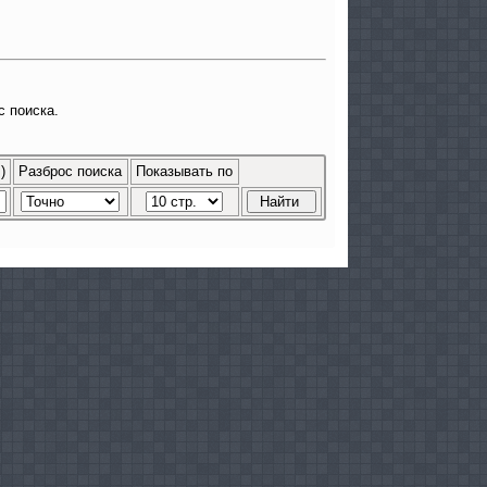
с поиска.
)
Разброс поиска
Показывать по