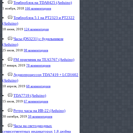
Темброблок на TDA8425 (Arduino)
1 ноября, 2018
166 комментариев
Темброблок 5.1 на PT2323 и PT2322
(Arduino)
18 июня, 2019
124 комментария
Часы (DS3231) с будильником
(Arduino)
25 июля, 2018
98 комментариев
FM приемник на TEA5767 (Arduino)
17 января, 2019
78 комментариев
Аудиопроцессор TDA7419 + LCD1602
(Arduino)
10 апреля, 2019
68 комментариев
TDA7719 (Arduino)
15 июля, 2019
67 комментариев
Ретро часы на ИВ-22 (Arduino)
30 октября, 2019
59 комментариев
Часы на светодиодных
семисегментных индикаторах 1,8 дюйма