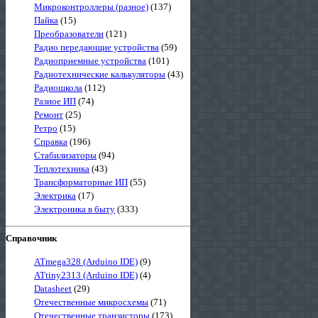
Микроконтроллеры (разное)
(137)
Пайка
(15)
Преобразователи
(121)
Радио передающие устройства
(59)
Радиоприемные устройства
(101)
Радиотехнические калькуляторы
(43)
Радиошкола
(112)
Разное ИП
(74)
Ремонт
(25)
Ретро
(15)
Справка
(196)
Стабилизаторы
(94)
Теплотехника
(43)
Трансформаторные ИП
(55)
Электрика
(17)
Электроника в быту
(333)
Справочник
ATmega328 (Arduino IDE)
(9)
ATtiny2313 (Arduino IDE)
(4)
Datasheet
(29)
Отечественные микросхемы
(71)
Отечественные транзисторы
(173)