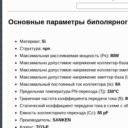
Основные параметры биполярного
Материал:
Si
Структура:
npn
Максимальная рассеиваемая мощность (Pк):
80W
Макcимально допустимое напряжение коллектор-база
Макcимально допустимое напряжение коллектор-эмит
Макcимально допустимое напряжение эмиттер-база (
Макcимальный постоянный ток коллектора (Iк):
8A
Предельная температура PN-перехода (Tj):
150°C
Граничная частота коэффициента передачи тока (ft):
8
Статический коэффициент передачи тока в схеме с о
Емкость коллекторного перехода (Cc):
85 pF
Производитель:
SANKEN
Корпус:
TO3-P