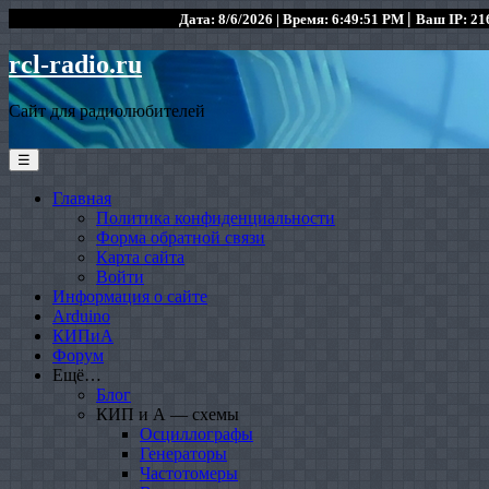
|
Дата: 8/6/2026 | Время: 6:49:51 PM
Ваш IP: 216
rcl-radio.ru
Сайт для радиолюбителей
☰
Главная
Политика конфиденциальности
Форма обратной связи
Карта сайта
Войти
Информация о сайте
Arduino
КИПиА
Форум
Ещё…
Блог
КИП и А — схемы
Осциллографы
Генераторы
Частотомеры