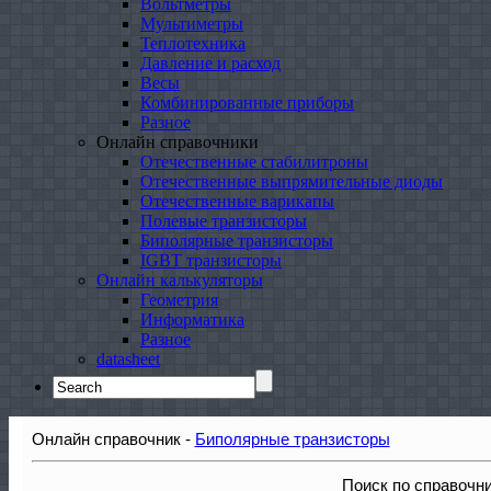
Вольтметры
Мультиметры
Теплотехника
Давление и расход
Весы
Комбинированные приборы
Разное
Онлайн справочники
Отечественные стабилитроны
Отечественные выпрямительные диоды
Отечественные варикапы
Полевые транзисторы
Биполярные транзисторы
IGBT транзисторы
Онлайн калькуляторы
Геометрия
Информатика
Разное
datasheet
Search
for:
Онлайн справочник -
Биполярные транзисторы
Поиск по справочн