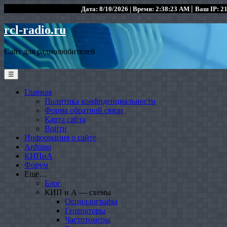
|
Дата: 8/10/2026 | Время: 2:38:23 AM
Ваш IP: 21
rcl-radio.ru
Сайт для радиолюбителей
☰
Главная
Политика конфиденциальности
Форма обратной связи
Карта сайта
Войти
Информация о сайте
Arduino
КИПиА
Форум
Ещё…
Блог
КИП и А — схемы
Осциллографы
Генераторы
Частотомеры