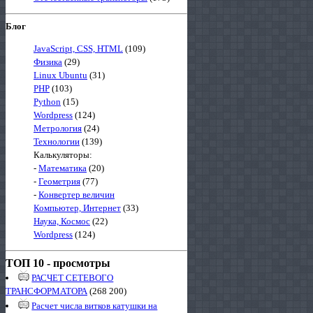
Блог
JavaScript, CSS, HTML
(109)
Физика
(29)
Linux Ubuntu
(31)
PHP
(103)
Python
(15)
Wordpress
(124)
Метрология
(24)
Технологии
(139)
Калькуляторы:
-
Математика
(20)
-
Геометрия
(77)
-
Конвертер величин
Компьютер, Интернет
(33)
Наука, Космос
(22)
Wordpress
(124)
ТОП 10 - просмотры
РАСЧЕТ СЕТЕВОГО
ТРАНСФОРМАТОРА
(268 200)
Расчет числа витков катушки на