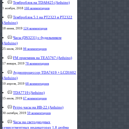
Темброблок на TDA8425 (Arduino)
1 ноября, 2018
166 комментариев
Темброблок 5.1 на PT2323 и PT2322
(Arduino)
18 июня, 2019
124 комментария
Часы (DS3231) с будильником
(Arduino)
25 июля, 2018
98 комментариев
FM приемник на TEA5767 (Arduino)
17 января, 2019
78 комментариев
Аудиопроцессор TDA7419 + LCD1602
(Arduino)
10 апреля, 2019
68 комментариев
TDA7719 (Arduino)
15 июля, 2019
67 комментариев
Ретро часы на ИВ-22 (Arduino)
30 октября, 2019
59 комментариев
Часы на светодиодных
семисегментных индикаторах 1,8 дюйма