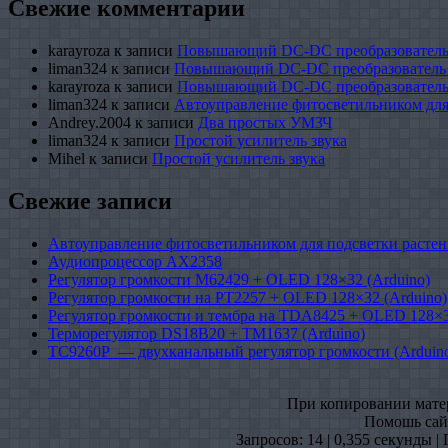
Свежие комментарии
karayroza
к записи
Повышающий DC-DC преобразователь
liman324
к записи
Повышающий DC-DC преобразователь
karayroza
к записи
Повышающий DC-DC преобразователь
liman324
к записи
Автоуправление фитосветильником для
Andrey.2004
к записи
Два простых УМЗЧ
liman324
к записи
Простой усилитель звука
Mihel
к записи
Простой усилитель звука
Свежие записи
Автоуправление фитосветильником для подсветки растен
Аудиопроцессор AX2358
Регулятор громкости M62429 + OLED 128×32 (Arduino)
Регулятор громкости на PT2257 + OLED 128×32 (Arduino)
Регулятор громкости и тембра на TDA8425 + OLED 128×3
Терморегулятор DS18B20 + TM1637 (Arduino)
TC9260P — двухканальный регулятор громкости (Arduin
При копировании матери
Помошь сайт
Запросов: 14 | 0,355 секунды |