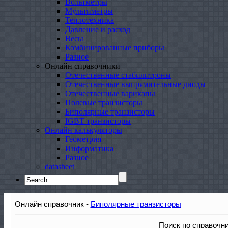
Вольтметры
Мультиметры
Теплотехника
Давление и расход
Весы
Комбинированные приборы
Разное
Онлайн справочники
Отечественные стабилитроны
Отечественные выпрямительные диоды
Отечественные варикапы
Полевые транзисторы
Биполярные транзисторы
IGBT транзисторы
Онлайн калькуляторы
Геометрия
Информатика
Разное
datasheet
Search
for:
Онлайн справочник -
Биполярные транзисторы
Поиск по справочн