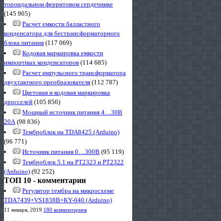
тороидальном ферритовом сердечнике
(145 905)
Расчет емкости балластного
конденсатора для бестрансформаторного
блока питания
(117 069)
Кодовая маркировка емкости
импортных конденсаторов
(114 685)
Расчет импульсного трансформатора
двухтактного преобразователя
(112 787)
Цветовая и кодовая маркировка
дросселей
(105 856)
Мощный источник питания 4…30В
20А
(98 836)
Темброблок на TDA8425 (Arduino)
(96 771)
Источник питания 0…300В
(95 119)
Темброблок 5.1 на PT2323 и PT2322
(Arduino)
(92 252)
ТОП 10 - комментарии
Регулятор тембра на микросхеме
TDA7439+VS1838B+KY-040 (Arduino)
11 января, 2019
180 комментариев