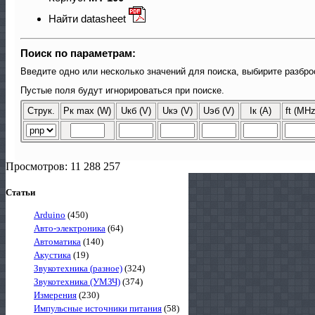
Найти datasheet
Поиск по параметрам:
Введите одно или несколько значений для поиска, выбирите разбро
Пустые поля будут игнорироваться при поиске.
Струк.
Pк max (W)
Uкб (V)
Uкэ (V)
Uэб (V)
Iк (A)
ft (MHz
Просмотров: 11 288 257
Статьи
Arduino
(450)
Авто-электроника
(64)
Автоматика
(140)
Акустика
(19)
Звукотехника (разное)
(324)
Звукотехника (УМЗЧ)
(374)
Измерения
(230)
Импульсные источники питания
(58)