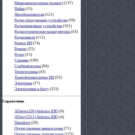
Микроконтроллеры (разное)
(137)
Пайка
(15)
Преобразователи
(121)
Радио передающие устройства
(59)
Радиоприемные устройства
(101)
Радиотехнические калькуляторы
(43)
Радиошкола
(112)
Разное ИП
(74)
Ремонт
(25)
Ретро
(15)
Справка
(196)
Стабилизаторы
(94)
Теплотехника
(43)
Трансформаторные ИП
(55)
Электрика
(17)
Электроника в быту
(333)
Справочник
ATmega328 (Arduino IDE)
(9)
ATtiny2313 (Arduino IDE)
(4)
Datasheet
(29)
Отечественные микросхемы
(71)
Отечественные транзисторы
(173)