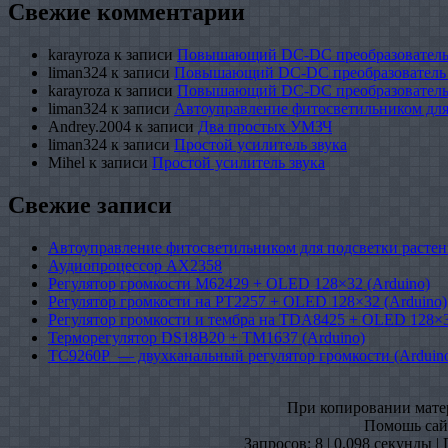
Свежие комментарии
karayroza
к записи
Повышающий DC-DC преобразователь
liman324
к записи
Повышающий DC-DC преобразователь
karayroza
к записи
Повышающий DC-DC преобразователь
liman324
к записи
Автоуправление фитосветильником для
Andrey.2004
к записи
Два простых УМЗЧ
liman324
к записи
Простой усилитель звука
Mihel
к записи
Простой усилитель звука
Свежие записи
Автоуправление фитосветильником для подсветки растен
Аудиопроцессор AX2358
Регулятор громкости M62429 + OLED 128×32 (Arduino)
Регулятор громкости на PT2257 + OLED 128×32 (Arduino)
Регулятор громкости и тембра на TDA8425 + OLED 128×3
Терморегулятор DS18B20 + TM1637 (Arduino)
TC9260P — двухканальный регулятор громкости (Arduin
При копировании матери
Помошь сайт
Запросов: 8 | 0,098 секунды |