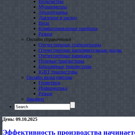
Вольтметры
Мультиметры
Теплотехника
Давление и расход
Весы
Комбинированные приборы
Разное
Онлайн справочники
Отечественные стабилитроны
Отечественные выпрямительные диоды
Отечественные варикапы
Полевые транзисторы
Биполярные транзисторы
IGBT транзисторы
Онлайн калькуляторы
Геометрия
Информатика
Разное
datasheet
Search
for:
День:
09.10.2025
Эффективность производства начинает