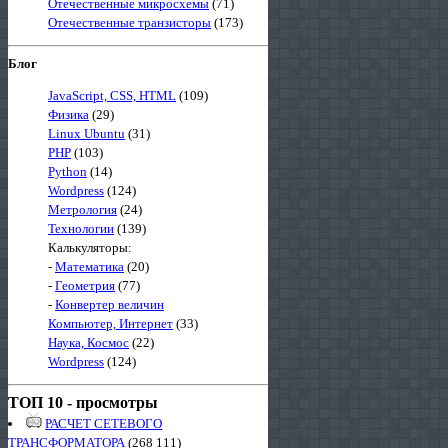
Отечественные микросхемы
(71)
Отечественные транзисторы
(173)
Блог
JavaScript, CSS, HTML
(109)
Физика
(29)
Linux Ubuntu
(31)
PHP
(103)
Python
(14)
Wordpress
(124)
Метрология
(24)
Технологии
(139)
Калькуляторы:
-
Математика
(20)
-
Геометрия
(77)
-
Конвертер величин
Компьютер, Интернет
(33)
Наука, Космос
(22)
Wordpress
(124)
ТОП 10 - просмотры
РАСЧЕТ СЕТЕВОГО
ТРАНСФОРМАТОРА
(268 111)