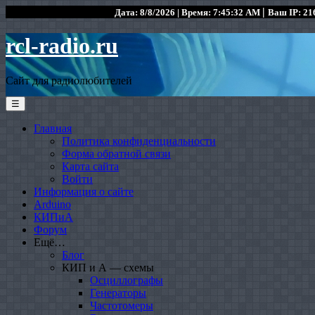
|
Дата: 8/8/2026 | Время: 7:45:32 AM
Ваш IP: 216
rcl-radio.ru
Сайт для радиолюбителей
☰
Главная
Политика конфиденциальности
Форма обратной связи
Карта сайта
Войти
Информация о сайте
Arduino
КИПиА
Форум
Ещё…
Блог
КИП и А — схемы
Осциллографы
Генераторы
Частотомеры