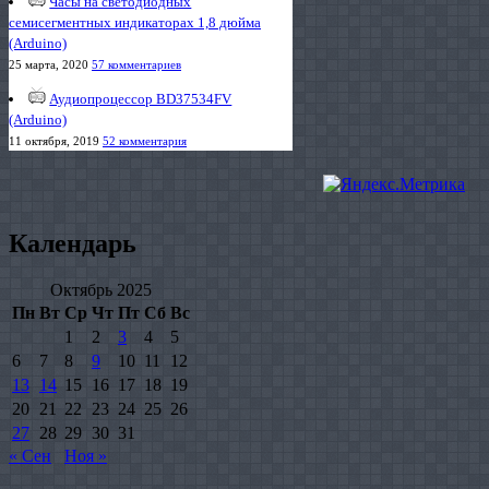
Часы на светодиодных
семисегментных индикаторах 1,8 дюйма
(Arduino)
25 марта, 2020
57 комментариев
Аудиопроцессор BD37534FV
(Arduino)
11 октября, 2019
52 комментария
Календарь
Октябрь 2025
Пн
Вт
Ср
Чт
Пт
Сб
Вс
1
2
3
4
5
6
7
8
9
10
11
12
13
14
15
16
17
18
19
20
21
22
23
24
25
26
27
28
29
30
31
« Сен
Ноя »