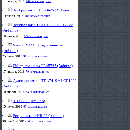
11 января, 2019
180 комментариев
Темброблок на TDA8425 (Arduino)
1 ноября, 2018
166 комментариев
Темброблок 5.1 на PT2323 и PT2322
(Arduino)
18 июня, 2019
124 комментария
Часы (DS3231) с будильником
(Arduino)
25 июля, 2018
98 комментариев
FM приемник на TEA5767 (Arduino)
17 января, 2019
78 комментариев
Аудиопроцессор TDA7419 + LCD1602
(Arduino)
10 апреля, 2019
68 комментариев
TDA7719 (Arduino)
15 июля, 2019
67 комментариев
Ретро часы на ИВ-22 (Arduino)
30 октября, 2019
59 комментариев