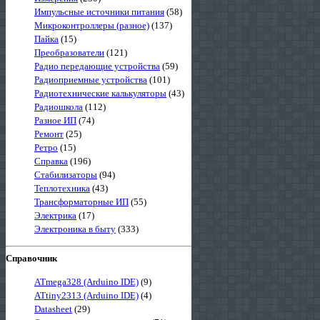
Импульсные источники питания
(58)
Микроконтроллеры (разное)
(137)
Пайка
(15)
Преобразователи
(121)
Радио передающие устройства
(59)
Радиоприемные устройства
(101)
Радиотехнические калькуляторы
(43)
Радиошкола
(112)
Разное ИП
(74)
Ремонт
(25)
Ретро
(15)
Справка
(196)
Стабилизаторы
(94)
Теплотехника
(43)
Трансформаторные ИП
(55)
Электрика
(17)
Электроника в быту
(333)
Справочник
ATmega328 (Arduino IDE)
(9)
ATtiny2313 (Arduino IDE)
(4)
Datasheet
(29)