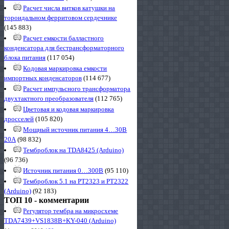
Расчет числа витков катушки на
тороидальном ферритовом сердечнике
(145 883)
Расчет емкости балластного
конденсатора для бестрансформаторного
блока питания
(117 054)
Кодовая маркировка емкости
импортных конденсаторов
(114 677)
Расчет импульсного трансформатора
двухтактного преобразователя
(112 765)
Цветовая и кодовая маркировка
дросселей
(105 820)
Мощный источник питания 4…30В
20А
(98 832)
Темброблок на TDA8425 (Arduino)
(96 736)
Источник питания 0…300В
(95 110)
Темброблок 5.1 на PT2323 и PT2322
(Arduino)
(92 183)
ТОП 10 - комментарии
Регулятор тембра на микросхеме
TDA7439+VS1838B+KY-040 (Arduino)