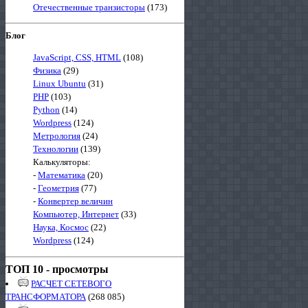
Отечественные транзисторы
(173)
Блог
JavaScript, CSS, HTML
(108)
Физика
(29)
Linux Ubuntu
(31)
PHP
(103)
Python
(14)
Wordpress
(124)
Метрология
(24)
Технологии
(139)
Калькуляторы:
-
Математика
(20)
-
Геометрия
(77)
-
Конвертер величин
Компьютер, Интернет
(33)
Наука, Космос
(22)
Wordpress
(124)
ТОП 10 - просмотры
РАСЧЕТ СЕТЕВОГО
ТРАНСФОРМАТОРА
(268 085)