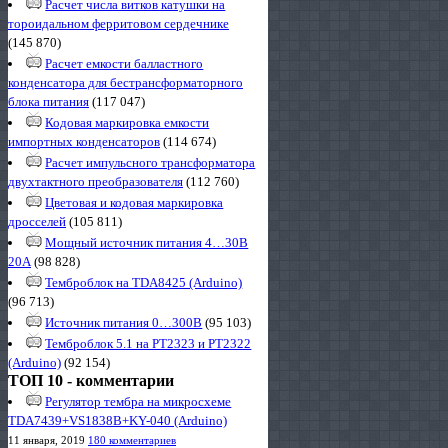
Расчет числа витков катушки на
тороидальном ферритовом сердечнике
(145 870)
Расчет емкости балластного
конденсатора для бестрансформаторного
блока питания
(117 047)
Кодовая маркировка емкости
импортных конденсаторов
(114 674)
Расчет импульсного трансформатора
двухтактного преобразователя
(112 760)
Цветовая и кодовая маркировка
дросселей
(105 811)
Мощный источник питания 4…30В
20А
(98 828)
Темброблок на TDA8425 (Arduino)
(96 713)
Источник питания 0…300В
(95 103)
Темброблок 5.1 на PT2323 и PT2322
(Arduino)
(92 154)
ТОП 10 - комментарии
Регулятор тембра на микросхеме
TDA7439+VS1838B+KY-040 (Arduino)
11 января, 2019
180 комментариев