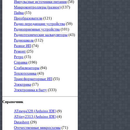
Импульсные источники питания
(58)
Микроконтроллеры (разное)
(137)
Пайка
(15)
Преобразователи
(121)
Радио передающие устройства
(59)
Радиоприемные устройства
(101)
Радиотехнические калькуляторы
(43)
Радиошкола
(112)
Разное ИП
(74)
Ремонт
(25)
Ретро
(15)
Справка
(196)
Стабилизаторы
(94)
Теплотехника
(43)
Трансформаторные ИП
(55)
Электрика
(17)
Электроника в быту
(333)
Справочник
ATmega328 (Arduino IDE)
(9)
ATtiny2313 (Arduino IDE)
(4)
Datasheet
(29)
Отечественные микросхемы
(71)