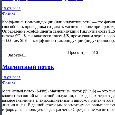
15.03.2025
Физика
Коэффициент самоиндукции (или индуктивность) — это физич
способность проводника создавать магнитное поле при прохожд
Определение коэффициента самоиндукции Индуктивность $L$ 
потока $\Phi$, создаваемого током $I$, проходящим через провод
{I}$$ где: $L$ — коэффициент самоиндукции (индуктивность), и
Просмотров: 516
Загрузка...
Магнитный поток
15.03.2025
Физика
Магнитный поток ($\Phi$) Магнитный поток ($\Phi$) — это физ
количество линий магнитной индукции, проходящих через зад
важное значение в электромагнетизме и широко применяется в
дисциплинах. В данной статье мы рассмотрим основные аспек
и формулы, используемые для расчета. Определение магнитног