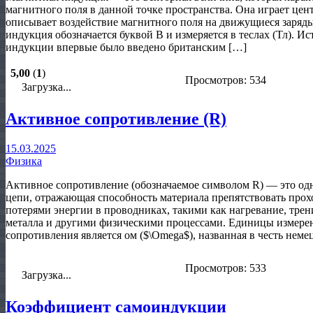
магнитного поля в данной точке пространства. Она играет цен
описывает воздействие магнитного поля на движущиеся заряд
индукция обозначается буквой B и измеряется в теслах (Тл). 
индукции впервые было введено британским […]
5,00
(
1
)
Просмотров: 534
Загрузка...
Активное сопротивление (R)
15.03.2025
Физика
Активное сопротивление (обозначаемое символом R) — это одн
цепи, отражающая способность материала препятствовать прох
потерями энергии в проводниках, такими как нагревание, тре
металла и другими физическими процессами. Единицы измере
сопротивления является ом ($\Omega$), названная в честь неме
Просмотров: 533
Загрузка...
Коэффициент самоиндукции