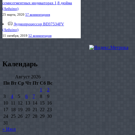
семисегментных индикаторах 1,8 дюйма
(Arduino)
25 марта, 2020
57 комментариев
Аудиопроцессор BD37534FV
(Arduino)
11 октября, 2019
52 комментария
Календарь
Август 2026
Пн
Вт
Ср
Чт
Пт
Сб
Вс
1
2
3
4
5
6
7
8
9
10
11
12
13
14
15
16
17
18
19
20
21
22
23
24
25
26
27
28
29
30
31
« Июл