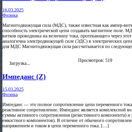
16.03.2025
Физика
Магнитодвижущая сила (МДС), также известная как ампер-витк
способность электрической цепи создавать магнитное поле. М
витков проводника на величину тока, протекающего через эт
аналогична электродвижущей силе (ЭДС) в электрических цепя
для МДС Магнитодвижущая сила рассчитывается по следующе
Просмотров: 519
Загрузка...
Импеданс (Z)
15.03.2025
Физика
Импеданс — это полное сопротивление цепи переменного тока,
реактивное сопротивление. Импеданс является комплексной ве
суммы активного сопротивления (резистивного компонента) и
емкостного компонентов). В отличие от обычного сопротивлен
напряжением и током в цепи переменного тока. […]