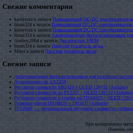
Свежие комментарии
karayroza
к записи
Повышающий DC-DC преобразователь
liman324
к записи
Повышающий DC-DC преобразователь
karayroza
к записи
Повышающий DC-DC преобразователь
liman324
к записи
Автоуправление фитосветильником для
Andrey.2004
к записи
Два простых УМЗЧ
liman324
к записи
Простой усилитель звука
Mihel
к записи
Простой усилитель звука
Свежие записи
Автоуправление фитосветильником для подсветки растен
Аудиопроцессор AX2358
Регулятор громкости M62429 + OLED 128×32 (Arduino)
Регулятор громкости на PT2257 + OLED 128×32 (Arduino)
Регулятор громкости и тембра на TDA8425 + OLED 128×3
Терморегулятор DS18B20 + TM1637 (Arduino)
TC9260P — двухканальный регулятор громкости (Arduin
При копировании матери
Помошь сайт