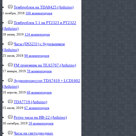
Темброблок на TDA8425 (Arduino)
1 ноября, 2018
166 комментариев
Темброблок 5.1 на PT2323 и PT2322
(Arduino)
18 июня, 2019
124 комментария
Часы (DS3231) с будильником
(Arduino)
25 июля, 2018
98 комментариев
FM приемник на TEA5767 (Arduino)
17 января, 2019
78 комментариев
Аудиопроцессор TDA7419 + LCD1602
(Arduino)
10 апреля, 2019
68 комментариев
TDA7719 (Arduino)
15 июля, 2019
67 комментариев
Ретро часы на ИВ-22 (Arduino)
30 октября, 2019
59 комментариев
Часы на светодиодных