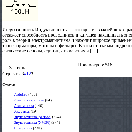
Индуктивность Индуктивность — это одна из важнейших харак
отражает способность проводников и катушек накапливать эне
роль в теории электромагнетизма и находит широкое применени
трансформаторы, моторы и фильтры. В этой статье мы подробн
физические основы, единицы измерения и […]
Просмотров: 516
Загрузка...
Стр. 3 из 3
«
1
2
3
Статьи
Arduino
(450)
Авто-электроника
(64)
Автоматика
(140)
Акустика
(19)
Звукотехника (разное)
(324)
Звукотехника (УМЗЧ)
(374)
Измерения
(230)