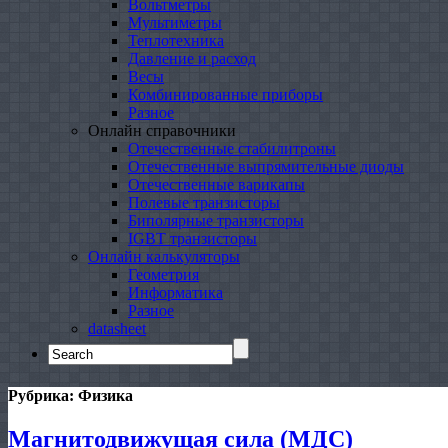
Вольтметры
Мультиметры
Теплотехника
Давление и расход
Весы
Комбинированные приборы
Разное
Онлайн справочники
Отечественные стабилитроны
Отечественные выпрямительные диоды
Отечественные варикапы
Полевые транзисторы
Биполярные транзисторы
IGBT транзисторы
Онлайн калькуляторы
Геометрия
Информатика
Разное
datasheet
Search
for:
Рубрика:
Физика
Магнитодвижущая сила (МДС)