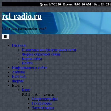
|
Дата: 8/7/2026 | Время: 8:07:16 AM
Ваш IP: 216
rcl-radio.ru
Сайт для радиолюбителей
☰
Главная
Политика конфиденциальности
Форма обратной связи
Карта сайта
Войти
Информация о сайте
Arduino
КИПиА
Форум
Ещё…
Блог
КИП и А — схемы
Осциллографы
Генераторы
Частотомеры