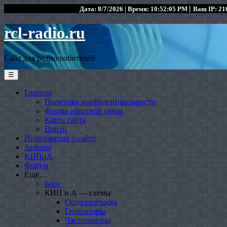
|
Дата: 8/7/2026 | Время: 10:52:05 PM
Ваш IP: 216
rcl-radio.ru
Сайт для радиолюбителей
☰
Главная
Политика конфиденциальности
Форма обратной связи
Карта сайта
Войти
Информация о сайте
Arduino
КИПиА
Форум
Ещё…
Блог
КИП и А — схемы
Осциллографы
Генераторы
Частотомеры