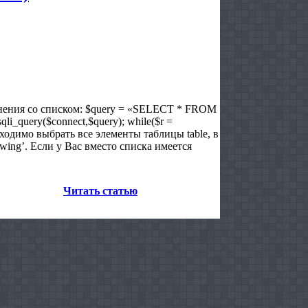
авнения со списком: $query = «SELECT * FROM
qli_query($connect,$query); while($r =
бходимо выбрать все элементы таблицы table, в
awing’. Если у Вас вместо списка имеется
Читать статью