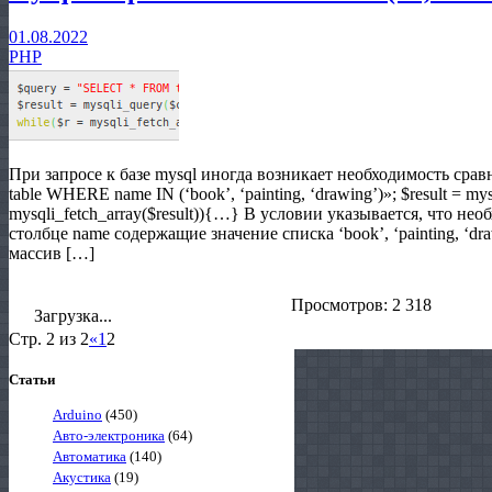
01.08.2022
PHP
При запросе к базе mysql иногда возникает необходимость ср
table WHERE name IN (‘book’, ‘painting, ‘drawing’)»; $result = mys
mysqli_fetch_array($result)){…} В условии указывается, что нео
столбце name содержащие значение списка ‘book’, ‘painting, ‘dr
массив […]
Просмотров: 2 318
Загрузка...
Стр. 2 из 2
«
1
2
Статьи
Arduino
(450)
Авто-электроника
(64)
Автоматика
(140)
Акустика
(19)