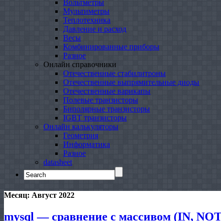
Вольтметры
Мультиметры
Теплотехника
Давление и расход
Весы
Комбинированные приборы
Разное
Онлайн справочники
Отечественные стабилитроны
Отечественные выпрямительные диоды
Отечественные варикапы
Полевые транзисторы
Биполярные транзисторы
IGBT транзисторы
Онлайн калькуляторы
Геометрия
Информатика
Разное
datasheet
Search
for:
Месяц:
Август 2022
mysql — сравнение с массивом (IN, NOT