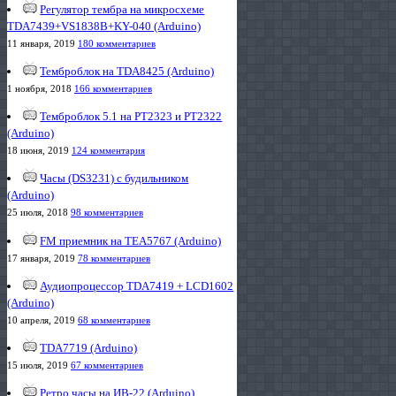
Регулятор тембра на микросхеме
TDA7439+VS1838B+KY-040 (Arduino)
11 января, 2019
180 комментариев
Темброблок на TDA8425 (Arduino)
1 ноября, 2018
166 комментариев
Темброблок 5.1 на PT2323 и PT2322
(Arduino)
18 июня, 2019
124 комментария
Часы (DS3231) с будильником
(Arduino)
25 июля, 2018
98 комментариев
FM приемник на TEA5767 (Arduino)
17 января, 2019
78 комментариев
Аудиопроцессор TDA7419 + LCD1602
(Arduino)
10 апреля, 2019
68 комментариев
TDA7719 (Arduino)
15 июля, 2019
67 комментариев
Ретро часы на ИВ-22 (Arduino)