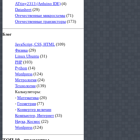
ATtiny2313 (Arduino IDE)
(4)
Datasheet
(29)
Отечественные микросхемы
(71)
Отечественные транзисторы
(173)
Блог
JavaScript, CSS, HTML
(109)
Физика
(29)
Linux Ubuntu
(31)
PHP
(103)
Python
(14)
Wordpress
(124)
Метрология
(24)
Технологии
(139)
Калькуляторы:
-
Математика
(20)
-
Геометрия
(77)
-
Конвертер величин
Компьютер, Интернет
(33)
Наука, Космос
(22)
Wordpress
(124)