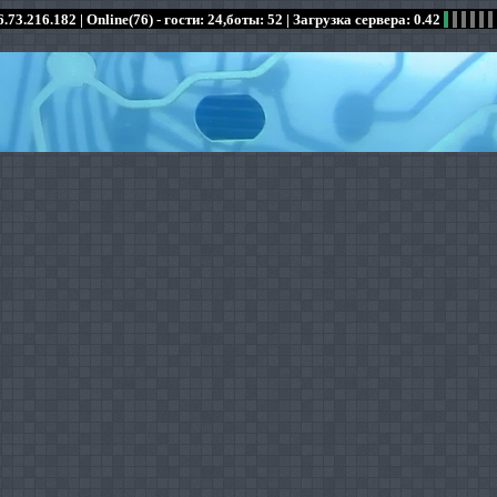
.73.216.182 |
Online(76) - гости: 24,боты: 52
| Загрузка сервера: 0.42
:
:
:
:
:
:
:
:
:
:
:
: