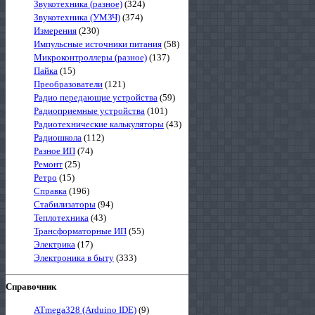
Звукотехника (разное)
(324)
Звукотехника (УМЗЧ)
(374)
Измерения
(230)
Импульсные источники питания
(58)
Микроконтроллеры (разное)
(137)
Пайка
(15)
Преобразователи
(121)
Радио передающие устройства
(59)
Радиоприемные устройства
(101)
Радиотехнические калькуляторы
(43)
Радиошкола
(112)
Разное ИП
(74)
Ремонт
(25)
Ретро
(15)
Справка
(196)
Стабилизаторы
(94)
Теплотехника
(43)
Трансформаторные ИП
(55)
Электрика
(17)
Электроника в быту
(333)
Справочник
ATmega328 (Arduino IDE)
(9)