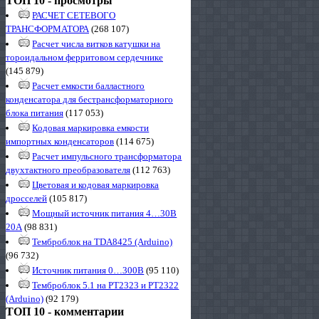
ТОП 10 - просмотры
РАСЧЕТ СЕТЕВОГО
ТРАНСФОРМАТОРА
(268 107)
Расчет числа витков катушки на
тороидальном ферритовом сердечнике
(145 879)
Расчет емкости балластного
конденсатора для бестрансформаторного
блока питания
(117 053)
Кодовая маркировка емкости
импортных конденсаторов
(114 675)
Расчет импульсного трансформатора
двухтактного преобразователя
(112 763)
Цветовая и кодовая маркировка
дросселей
(105 817)
Мощный источник питания 4…30В
20А
(98 831)
Темброблок на TDA8425 (Arduino)
(96 732)
Источник питания 0…300В
(95 110)
Темброблок 5.1 на PT2323 и PT2322
(Arduino)
(92 179)
ТОП 10 - комментарии