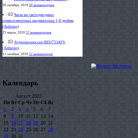
30 октября, 2019
59 комментариев
Часы на светодиодных
семисегментных индикаторах 1,8 дюйма
(Arduino)
25 марта, 2020
57 комментариев
Аудиопроцессор BD37534FV
(Arduino)
11 октября, 2019
52 комментария
Календарь
Август 2022
Пн
Вт
Ср
Чт
Пт
Сб
Вс
1
2
3
4
5
6
7
8
9
10
11
12
13
14
15
16
17
18
19
20
21
22
23
24
25
26
27
28
29
30
31