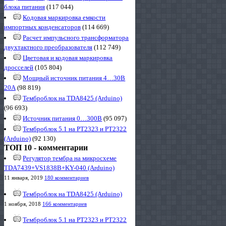
блока питания
(117 044)
Кодовая маркировка емкости
импортных конденсаторов
(114 669)
Расчет импульсного трансформатора
двухтактного преобразователя
(112 749)
Цветовая и кодовая маркировка
дросселей
(105 804)
Мощный источник питания 4…30В
20А
(98 819)
Темброблок на TDA8425 (Arduino)
(96 693)
Источник питания 0…300В
(95 097)
Темброблок 5.1 на PT2323 и PT2322
(Arduino)
(92 130)
ТОП 10 - комментарии
Регулятор тембра на микросхеме
TDA7439+VS1838B+KY-040 (Arduino)
11 января, 2019
180 комментариев
Темброблок на TDA8425 (Arduino)
1 ноября, 2018
166 комментариев
Темброблок 5.1 на PT2323 и PT2322