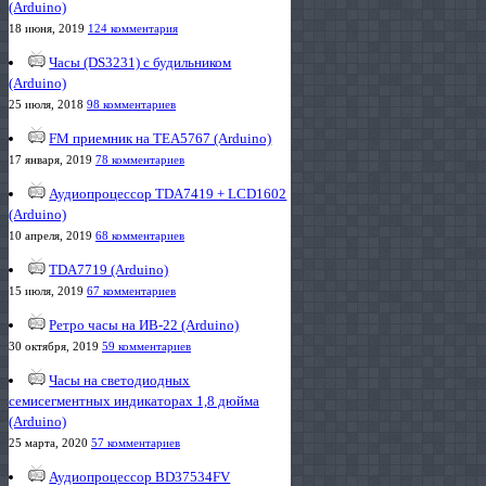
(Arduino)
18 июня, 2019
124 комментария
Часы (DS3231) с будильником
(Arduino)
25 июля, 2018
98 комментариев
FM приемник на TEA5767 (Arduino)
17 января, 2019
78 комментариев
Аудиопроцессор TDA7419 + LCD1602
(Arduino)
10 апреля, 2019
68 комментариев
TDA7719 (Arduino)
15 июля, 2019
67 комментариев
Ретро часы на ИВ-22 (Arduino)
30 октября, 2019
59 комментариев
Часы на светодиодных
семисегментных индикаторах 1,8 дюйма
(Arduino)
25 марта, 2020
57 комментариев
Аудиопроцессор BD37534FV