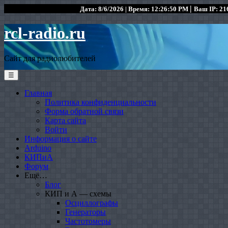
|
Дата: 8/6/2026 | Время: 12:26:50 PM
Ваш IP: 216
rcl-radio.ru
Сайт для радиолюбителей
☰
Главная
Политика конфиденциальности
Форма обратной связи
Карта сайта
Войти
Информация о сайте
Arduino
КИПиА
Форум
Ещё…
Блог
КИП и А — схемы
Осциллографы
Генераторы
Частотомеры