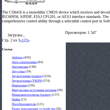
The CS8416 is a monolithic CMOS device which receives and decodes 
IEC60958, S/PDIF, EIAJ CP1201, or AES3 interface standards. The CS
comprehensive control ability through a selectable control port in So
Просмотров: 1 547
Загрузка...
Стр. 2 из 3
«
1
2
3
»
Статьи
Arduino
(450)
Авто-электроника
(64)
Автоматика
(140)
Акустика
(19)
Звукотехника (разное)
(324)
Звукотехника (УМЗЧ)
(374)
Измерения
(230)
Импульсные источники питания
(58)
Микроконтроллеры (разное)
(137)
Пайка
(15)
Преобразователи
(121)
Радио передающие устройства
(59)