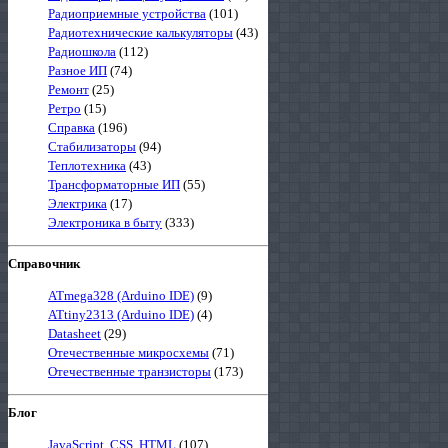
Радиоприемные устройства
(101)
Радиотехнические калькуляторы
(43)
Радиошкола
(112)
Разное ИП
(74)
Ремонт
(25)
Ретро
(15)
Справка
(196)
Стабилизаторы
(94)
Теплотехника
(43)
Трансформаторные ИП
(55)
Электрика
(17)
Электроника в быту
(333)
Справочник
ATmega328 (Arduino IDE)
(9)
ATtiny2313 (Arduino IDE)
(4)
Datasheet
(29)
Отечественные микросхемы
(71)
Отечественные транзисторы
(173)
Блог
JavaScript, CSS, HTML
(107)