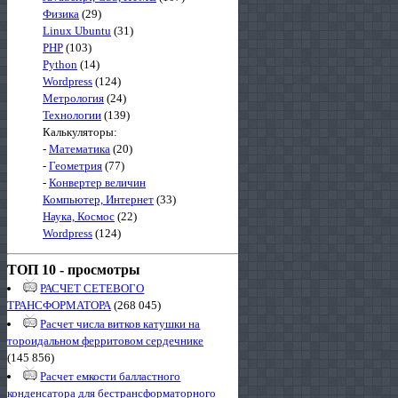
Физика
(29)
Linux Ubuntu
(31)
PHP
(103)
Python
(14)
Wordpress
(124)
Метрология
(24)
Технологии
(139)
Калькуляторы:
-
Математика
(20)
-
Геометрия
(77)
-
Конвертер величин
Компьютер, Интернет
(33)
Наука, Космос
(22)
Wordpress
(124)
ТОП 10 - просмотры
РАСЧЕТ СЕТЕВОГО
ТРАНСФОРМАТОРА
(268 045)
Расчет числа витков катушки на
тороидальном ферритовом сердечнике
(145 856)
Расчет емкости балластного
конденсатора для бестрансформаторного