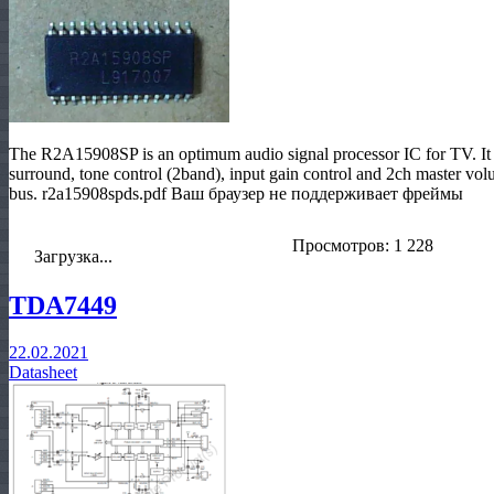
The R2A15908SP is an optimum audio signal processor IC for TV. It h
surround, tone control (2band), input gain control and 2ch master volu
bus. r2a15908spds.pdf Ваш браузер не поддерживает фреймы
Просмотров: 1 228
Загрузка...
TDA7449
22.02.2021
Datasheet