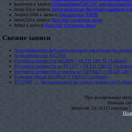
karayroza
к записи
Повышающий DC-DC преобразователь
liman324
к записи
Автоуправление фитосветильником для
Andrey.2004
к записи
Два простых УМЗЧ
liman324
к записи
Простой усилитель звука
Mihel
к записи
Простой усилитель звука
Свежие записи
Автоуправление фитосветильником для подсветки растен
Аудиопроцессор AX2358
Регулятор громкости M62429 + OLED 128×32 (Arduino)
Регулятор громкости на PT2257 + OLED 128×32 (Arduino)
Регулятор громкости и тембра на TDA8425 + OLED 128×3
Терморегулятор DS18B20 + TM1637 (Arduino)
TC9260P — двухканальный регулятор громкости (Arduin
При копировании матери
Помошь сайт
Запросов: 24 | 0,115 секунды 
Пол