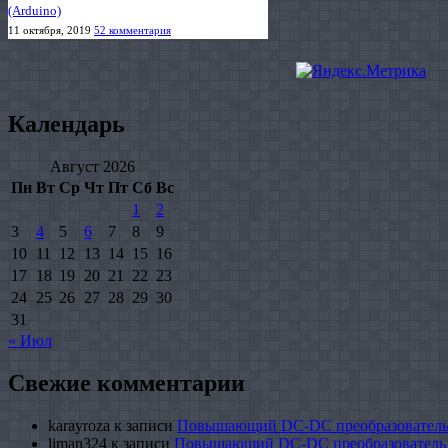
(Arduino)
11 октября, 2019
52 комментария
Календарь
Август 2026
Пн
Вт
Ср
Чт
Пт
Сб
Вс
1
2
3
4
5
6
7
8
9
10
11
12
13
14
15
16
17
18
19
20
21
22
23
24
25
26
27
28
29
30
31
« Июл
Свежие комментарии
karayroza
к записи
Повышающий DC-DC преобразователь
liman324
к записи
Повышающий DC-DC преобразователь