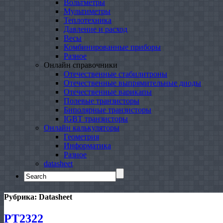
Вольтметры
Мультиметры
Теплотехника
Давление и расход
Весы
Комбинированные приборы
Разное
Онлайн справочники
Отечественные стабилитроны
Отечественные выпрямительные диоды
Отечественные варикапы
Полевые транзисторы
Биполярные транзисторы
IGBT транзисторы
Онлайн калькуляторы
Геометрия
Информатика
Разное
datasheet
Search
for:
Рубрика:
Datasheet
PT2322