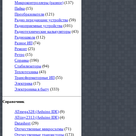
Микроконтроллеры (разное)
(137)
Пайка
(15)
Преобразователи
(121)
Радио передающие устройства
(59)
Радиоприемные устройства
(101)
Радиотехнические калькуляторы
(43)
Радиошкола
(112)
Разное ИП
(74)
Ремонт
(25)
Ретро
(15)
Справка
(196)
Стабилизаторы
(94)
Теплотехника
(43)
Трансформаторные ИП
(55)
Электрика
(17)
Электроника в быту
(333)
Справочник
ATmega328 (Arduino IDE)
(9)
ATtiny2313 (Arduino IDE)
(4)
Datasheet
(29)
Отечественные микросхемы
(71)
Отечественные транзисторы
(173)