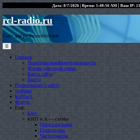
|
Дата: 8/7/2026 | Время: 1:40:56 AM
Ваш IP: 21
rcl-radio.ru
Сайт для радиолюбителей
☰
Главная
Политика конфиденциальности
Форма обратной связи
Карта сайта
Войти
Информация о сайте
Arduino
КИПиА
Форум
Ещё…
Блог
КИП и А — схемы
Осциллографы
Генераторы
Частотомеры