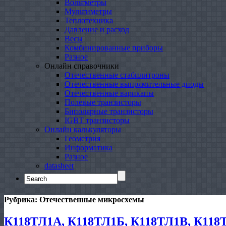
Вольтметры
Мультиметры
Теплотехника
Давление и расход
Весы
Комбинированные приборы
Разное
Онлайн справочники
Отечественные стабилитроны
Отечественные выпрямительные диоды
Отечественные варикапы
Полевые транзисторы
Биполярные транзисторы
IGBT транзисторы
Онлайн калькуляторы
Геометрия
Информатика
Разное
datasheet
Search
for:
Рубрика:
Отечественные микросхемы
К118ТЛ1А, К118ТЛ1Б, К118ТЛ1В, К118