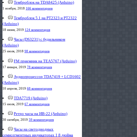
Темброблок на TDA8425 (Arduino)
1 ноября, 2018
166 комментариев
Темброблок 5.1 на PT2323 и PT2322
(Arduino)
18 июня, 2019
124 комментария
Часы (DS3231) с будильником
(Arduino)
25 июля, 2018
98 комментариев
FM приемник на TEA5767 (Arduino)
17 января, 2019
78 комментариев
Аудиопроцессор TDA7419 + LCD1602
(Arduino)
10 апреля, 2019
68 комментариев
TDA7719 (Arduino)
15 июля, 2019
67 комментариев
Ретро часы на ИВ-22 (Arduino)
30 октября, 2019
59 комментариев
Часы на светодиодных
семисегментных индикаторах 1,8 дюйма