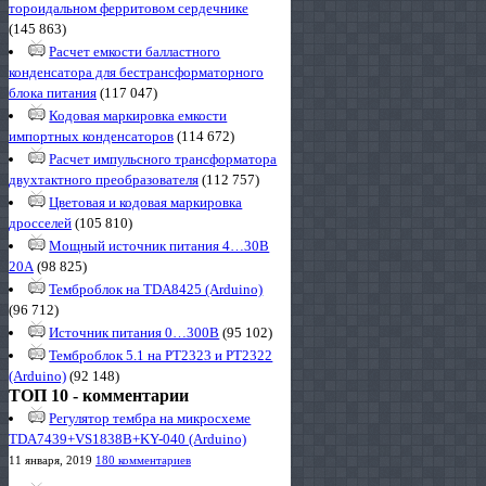
тороидальном ферритовом сердечнике
(145 863)
Расчет емкости балластного
конденсатора для бестрансформаторного
блока питания
(117 047)
Кодовая маркировка емкости
импортных конденсаторов
(114 672)
Расчет импульсного трансформатора
двухтактного преобразователя
(112 757)
Цветовая и кодовая маркировка
дросселей
(105 810)
Мощный источник питания 4…30В
20А
(98 825)
Темброблок на TDA8425 (Arduino)
(96 712)
Источник питания 0…300В
(95 102)
Темброблок 5.1 на PT2323 и PT2322
(Arduino)
(92 148)
ТОП 10 - комментарии
Регулятор тембра на микросхеме
TDA7439+VS1838B+KY-040 (Arduino)
11 января, 2019
180 комментариев