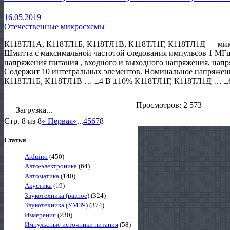
16.05.2019
Отечественные микросхемы
К118ТЛ1А, К118ТЛ1Б, К118ТЛ1В, К118ТЛ1Г, К118ТЛ1Д — микр
Шмитта с максимальной частотой следования импульсов 1 МГц
напряжения питания , входного и выходного напряжения, напр
Содержит 10 интегральных элементов. Номинальное напряже
К118ТЛ1Б, К118ТЛ1В … ±4 В ±10% К118ТЛ1Г, К118ТЛ1Д … ±6
Просмотров: 2 573
Загрузка...
Стр. 8 из 8
« Первая
«
...
4
5
6
7
8
Статьи
Arduino
(450)
Авто-электроника
(64)
Автоматика
(140)
Акустика
(19)
Звукотехника (разное)
(324)
Звукотехника (УМЗЧ)
(374)
Измерения
(230)
Импульсные источники питания
(58)