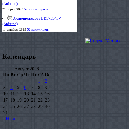
(Arduino)
25 марта, 2020
57 комментариев
Аудиопроцессор BD37534FV
(Arduino)
11 октября, 2019
52 комментария
Календарь
Август 2026
Пн
Вт
Ср
Чт
Пт
Сб
Вс
1
2
3
4
5
6
7
8
9
10
11
12
13
14
15
16
17
18
19
20
21
22
23
24
25
26
27
28
29
30
31
« Июл