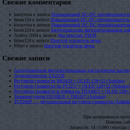
Свежие комментарии
karayroza
к записи
Повышающий DC-DC преобразователь
liman324
к записи
Повышающий DC-DC преобразователь
karayroza
к записи
Повышающий DC-DC преобразователь
liman324
к записи
Автоуправление фитосветильником для
Andrey.2004
к записи
Два простых УМЗЧ
liman324
к записи
Простой усилитель звука
Mihel
к записи
Простой усилитель звука
Свежие записи
Автоуправление фитосветильником для подсветки растен
Аудиопроцессор AX2358
Регулятор громкости M62429 + OLED 128×32 (Arduino)
Регулятор громкости на PT2257 + OLED 128×32 (Arduino)
Регулятор громкости и тембра на TDA8425 + OLED 128×3
Терморегулятор DS18B20 + TM1637 (Arduino)
TC9260P — двухканальный регулятор громкости (Arduin
При копировании матери
Помошь сайт
Запросов: 14 | 0,080 секунды 