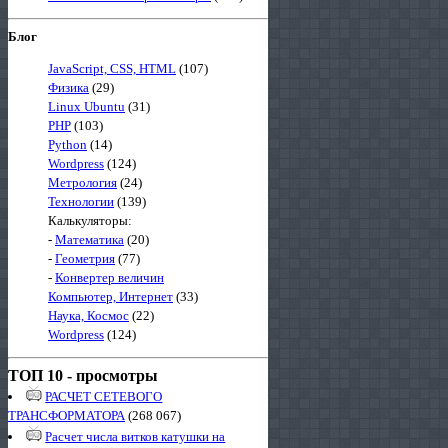
Блог
JavaScript, CSS, HTML
(107)
Физика
(29)
Linux Ubuntu
(31)
PHP
(103)
Python
(14)
Wordpress
(124)
Метрология
(24)
Технологии
(139)
Калькуляторы:
-
Математика
(20)
-
Геометрия
(77)
-
Конвертер величин
Компьютер, Интернет
(33)
Наука, Космос
(22)
Wordpress
(124)
ТОП 10 - просмотры
РАСЧЕТ СЕТЕВОГО
ТРАНСФОРМАТОРА
(268 067)
Расчет числа витков катушки на