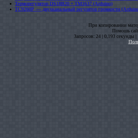
Терморегулятор DS18B20 + TM1637 (Arduino)
TC9260P — двухканальный регулятор громкости (Arduin
При копировании матери
Помошь сайт
Запросов: 24 | 0,193 секунды 
Пол