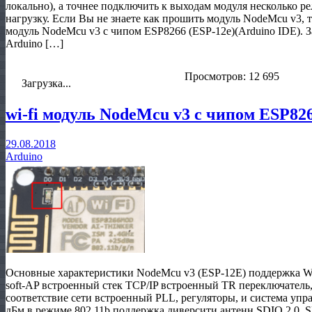
локально), а точнее подключить к выходам модуля несколько р
нагрузку. Если Вы не знаете как прошить модуль NodeMcu v3, т
модуль NodeMcu v3 с чипом ESP8266 (ESP-12e)(Arduino IDE). 
Arduino […]
Просмотров: 12 695
Загрузка...
wi-fi модуль NodeMcu v3 с чипом ESP826
29.08.2018
Arduino
Основные характеристики NodeMcu v3 (ESP-12E) поддержка WiFi 
soft-AP встроенный стек TCP/IP встроенный TR переключатель
соответствие сети встроенный PLL, регуляторы, и система уп
дБм в режиме 802.11b поддержка диверсити антенн SDIO 2.0