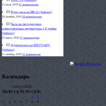
15 июля, 2019
67 комментариев
Ретро часы на ИВ-22 (Arduino)
30 октября, 2019
59 комментариев
Часы на светодиодных
семисегментных индикаторах 1,8 дюйма
(Arduino)
25 марта, 2020
57 комментариев
Аудиопроцессор BD37534FV
(Arduino)
11 октября, 2019
52 комментария
Календарь
Август 2026
Пн
Вт
Ср
Чт
Пт
Сб
Вс
1
2
3
4
5
6
7
8
9