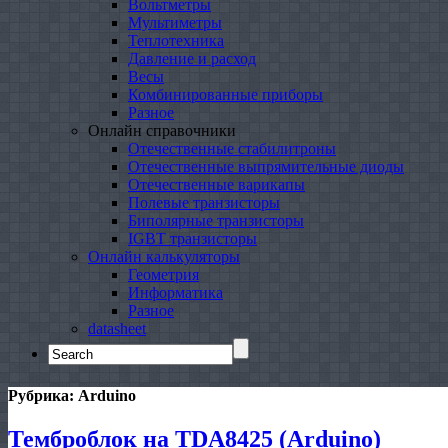
Вольтметры
Мультиметры
Теплотехника
Давление и расход
Весы
Комбинированные приборы
Разное
Онлайн справочники
Отечественные стабилитроны
Отечественные выпрямительные диоды
Отечественные варикапы
Полевые транзисторы
Биполярные транзисторы
IGBT транзисторы
Онлайн калькуляторы
Геометрия
Информатика
Разное
datasheet
Search
for:
Рубрика:
Arduino
Темброблок на TDA8425 (Arduino)