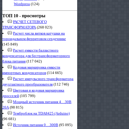
Wordpress
(124)
ТОП 10 - просмотры
РАСЧЕТ СЕТЕВОГО
ТРАНСФОРМАТОРА
(268 023)
Расчет числа витков катушки на
тороидальном ферритовом сердечнике
(145 849)
Расчет емкости балластного
конденсатора для бестрансформаторного
блока питания
(117 042)
Кодовая маркировка емкости
импортных конденсаторов
(114 665)
Расчет импульсного трансформатора
двухтактного преобразователя
(112 746)
Цветовая и кодовая маркировка
дросселей
(105 799)
Мощный источник питания 4…30В
20А
(98 815)
Темброблок на TDA8425 (Arduino)
(96 681)
Источник питания 0…300В
(95 095)