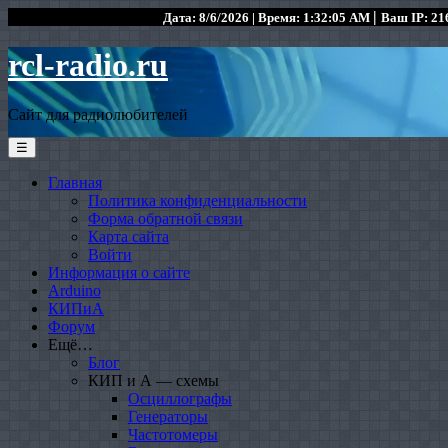
|
Дата: 8/6/2026 | Время: 1:32:05 AM
Ваш IP: 216
rcl-radio.ru
Сайт для радиолюбителей
☰
Главная
Политика конфиденциальности
Форма обратной связи
Карта сайта
Войти
Информация о сайте
Arduino
КИПиА
Форум
Ещё…
Блог
КИП и А — схемы
Осциллографы
Генераторы
Частотомеры