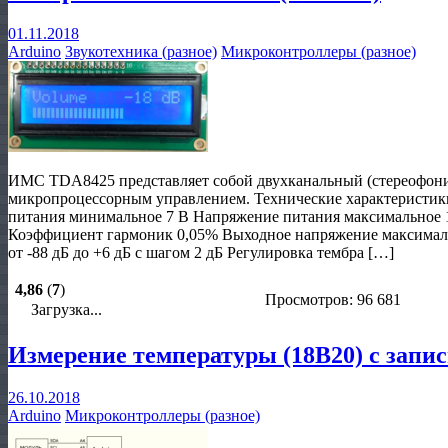
01.11.2018
Arduino
Звукотехника (разное)
Микроконтроллеры (разное)
ИМС TDA8425 представляет собой двухканальный (стереофонич
микропроцессорным управлением. Технические характеристики
питания минимальное 7 В Напряжение питания максимальное 
Коэффициент гармоник 0,05% Выходное напряжение максималь
от -88 дБ до +6 дБ с шагом 2 дБ Регулировка тембра […]
4,86
(
7
)
Просмотров: 96 681
Загрузка...
Измерение температуры (18B20) с запи
26.10.2018
Arduino
Микроконтроллеры (разное)