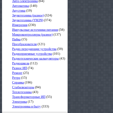
Авто-электроника
(64)
Автоматика
(140)
Акустика
(19)
Звукотехника (разное)
(324)
Звукотехника (УМЗЧ)
(374)
Измерения
(230)
Импульсные источники питания
(58)
Микроконтроллеры (разное)
(137)
Пайка
(15)
Преобразователи
(121)
Радио передающие устройства
(59)
Радиоприемные устройства
(101)
Радиотехнические калькуляторы
(43)
Радиошкола
(112)
Разное ИП
(74)
Ремонт
(25)
Ретро
(15)
Справка
(196)
Стабилизаторы
(94)
Теплотехника
(43)
Трансформаторные ИП
(55)
Электрика
(17)
Электроника в быту
(333)