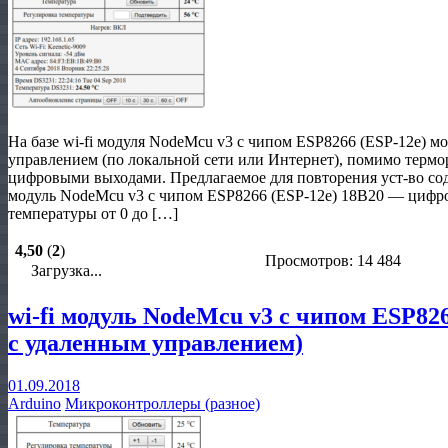
На базе wi-fi модуля NodeMcu v3 с чипом ESP8266 (ESP-12e) м
управлением (по локальной сети или Интернет), помимо термо
цифровыми выходами. Предлагаемое для повторения уст-во соде
модуль NodeMcu v3 с чипом ESP8266 (ESP-12e) 18B20 — цифро
температуры от 0 до […]
4,50
(
2
)
Просмотров: 14 484
Загрузка...
wi-fi модуль NodeMcu v3 с чипом ESP82
с удаленным управлением)
01.09.2018
Arduino
Микроконтроллеры (разное)