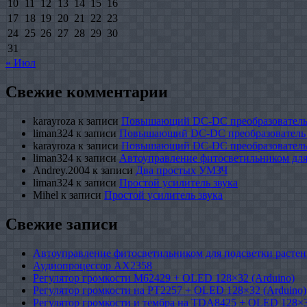
10
11
12
13
14
15
16
17
18
19
20
21
22
23
24
25
26
27
28
29
30
31
« Июл
Свежие комментарии
karayroza
к записи
Повышающий DC-DC преобразователь
liman324
к записи
Повышающий DC-DC преобразователь
karayroza
к записи
Повышающий DC-DC преобразователь
liman324
к записи
Автоуправление фитосветильником для
Andrey.2004
к записи
Два простых УМЗЧ
liman324
к записи
Простой усилитель звука
Mihel
к записи
Простой усилитель звука
Свежие записи
Автоуправление фитосветильником для подсветки растен
Аудиопроцессор AX2358
Регулятор громкости M62429 + OLED 128×32 (Arduino)
Регулятор громкости на PT2257 + OLED 128×32 (Arduino)
Регулятор громкости и тембра на TDA8425 + OLED 128×3