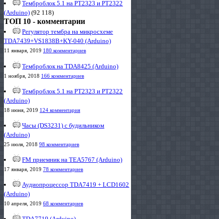
Темброблок 5.1 на PT2323 и PT2322
(Arduino)
(92 118)
ТОП 10 - комментарии
Регулятор тембра на микросхеме
TDA7439+VS1838B+KY-040 (Arduino)
11 января, 2019
180 комментариев
Темброблок на TDA8425 (Arduino)
1 ноября, 2018
166 комментариев
Темброблок 5.1 на PT2323 и PT2322
(Arduino)
18 июня, 2019
124 комментария
Часы (DS3231) с будильником
(Arduino)
25 июля, 2018
98 комментариев
FM приемник на TEA5767 (Arduino)
17 января, 2019
78 комментариев
Аудиопроцессор TDA7419 + LCD1602
(Arduino)
10 апреля, 2019
68 комментариев
TDA7719 (Arduino)