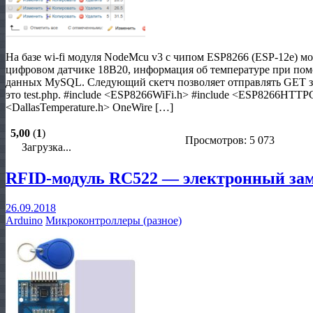
На базе wi-fi модуля NodeMcu v3 с чипом ESP8266 (ESP-12e) мо
цифровом датчике 18B20, информация об температуре при помо
данных MySQL. Следующий скетч позволяет отправлять GET за
это test.php. #include <ESP8266WiFi.h> #include <ESP8266HTTPC
<DallasTemperature.h> OneWire […]
5,00
(
1
)
Просмотров: 5 073
Загрузка...
RFID-модуль RC522 — электронный зам
26.09.2018
Arduino
Микроконтроллеры (разное)