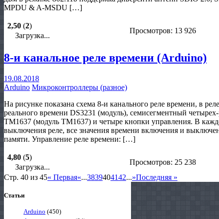
MPDU & A-MSDU […]
2,50
(
2
)
Просмотров: 13 926
Загрузка...
8-и канальное реле времени (Arduino)
19.08.2018
Arduino
Микроконтроллеры (разное)
На рисунке показана схема 8-и канального реле времени, в рел
реального времени DS3231 (модуль), семисегментный четырех-
TM1637 (модуль TM1637) и четыре кнопки управления. В кажд
выключения реле, все значения времени включения и выключен
памяти. Управление реле времени: […]
4,80
(
5
)
Просмотров: 25 238
Загрузка...
Стр. 40 из 45
« Первая
«
...
38
39
40
41
42
...
»
Последняя »
Статьи
Arduino
(450)