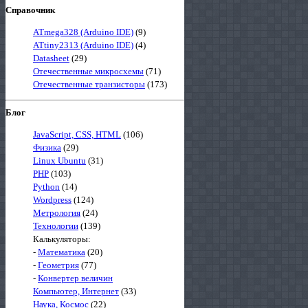
Справочник
ATmega328 (Arduino IDE)
(9)
ATtiny2313 (Arduino IDE)
(4)
Datasheet
(29)
Отечественные микросхемы
(71)
Отечественные транзисторы
(173)
Блог
JavaScript, CSS, HTML
(106)
Физика
(29)
Linux Ubuntu
(31)
PHP
(103)
Python
(14)
Wordpress
(124)
Метрология
(24)
Технологии
(139)
Калькуляторы:
-
Математика
(20)
-
Геометрия
(77)
-
Конвертер величин
Компьютер, Интернет
(33)
Наука, Космос
(22)