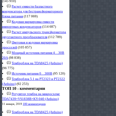
(145 910)
Расчет емкости балластного
конденсатора для бестрансформаторного
блока питания
(117 069)
Кодовая маркировка емкости
импортных конденсаторов
(114 687)
Расчет импульсного трансформатора
двухтактного преобразователя
(112 789)
Цветовая и кодовая маркировка
дросселей
(105 857)
Мощный источник питания 4…30В
20А
(98 838)
Темброблок на TDA8425 (Arduino)
(96 775)
Источник питания 0…300В
(95 120)
Темброблок 5.1 на PT2323 и PT2322
(Arduino)
(92 253)
ТОП 10 - комментарии
Регулятор тембра на микросхеме
TDA7439+VS1838B+KY-040 (Arduino)
11 января, 2019
180 комментариев
Темброблок на TDA8425 (Arduino)