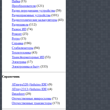
Пайка
(15)
Преобразователи
(121)
Радио передающие устройства
(59)
Радиоприемные устройства
(101)
Радиотехнические калькуляторы
(43)
Радиошкола
(112)
Разное ИП
(74)
Ремонт
(25)
Ретро
(15)
Справка
(196)
Стабилизаторы
(94)
Теплотехника
(43)
Трансформаторные ИП
(55)
Электрика
(17)
Электроника в быту
(333)
Справочник
ATmega328 (Arduino IDE)
(9)
ATtiny2313 (Arduino IDE)
(4)
Datasheet
(29)
Отечественные микросхемы
(71)
Отечественные транзисторы
(173)