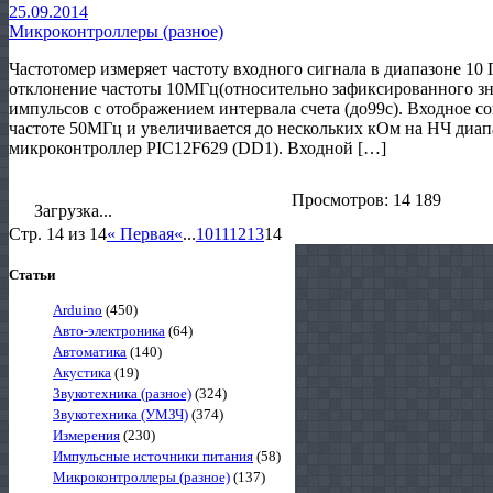
25.09.2014
Микроконтроллеры (разное)
Частотомер измеряет частоту входного сигнала в диапазоне 10 
отклонение частоты 10МГц(относительно зафиксированного знач
импульсов с отображением интервала счета (до99с). Входное 
частоте 50МГц и увеличивается до нескольких кОм на НЧ диапа
микроконтроллер PIC12F629 (DD1). Входной […]
Просмотров: 14 189
Загрузка...
Стр. 14 из 14
« Первая
«
...
10
11
12
13
14
Статьи
Arduino
(450)
Авто-электроника
(64)
Автоматика
(140)
Акустика
(19)
Звукотехника (разное)
(324)
Звукотехника (УМЗЧ)
(374)
Измерения
(230)
Импульсные источники питания
(58)
Микроконтроллеры (разное)
(137)