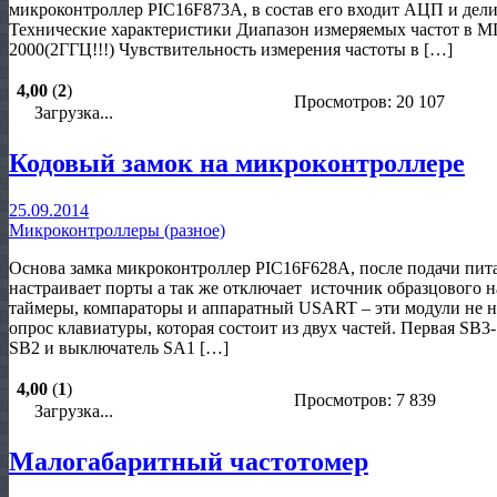
микроконтроллер PIC16F873A, в состав его входит АЦП и дели
Технические характеристики Диапазон измеряемых частот в 
2000(2ГГЦ!!!) Чувствительность измерения частоты в […]
4,00
(
2
)
Просмотров: 20 107
Загрузка...
Кодовый замок на микроконтроллере
25.09.2014
Микроконтроллеры (разное)
Основа замка микроконтроллер PIC16F628А, после подачи пит
настраивает порты а так же отключает источник образцового 
таймеры, компараторы и аппаратный USART – эти модули не ну
опрос клавиатуры, которая состоит из двух частей. Первая SB
SB2 и выключатель SA1 […]
4,00
(
1
)
Просмотров: 7 839
Загрузка...
Малогабаритный частотомер