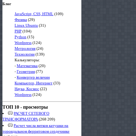
Блог
JavaScript, CSS, HTML
(109)
Физика
(29)
Linux Ubuntu
(31)
PHP
(104)
Python
(15)
Wordpress
(124)
Метрология
(24)
Технологии
(139)
Калькуляторы:
-
Математика
(20)
-
Геометрия
(77)
-
Конвертер величин
Компьютер, Интернет
(33)
Наука, Космос
(22)
Wordpress
(124)
ТОП 10 - просмотры
РАСЧЕТ СЕТЕВОГО
ТРАНСФОРМАТОРА
(268 209)
Расчет числа витков катушки на
тороидальном ферритовом сердечнике