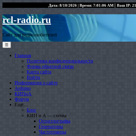
|
Дата: 8/10/2026 | Время: 7:01:06 AM
Ваш IP: 21
rcl-radio.ru
Сайт для радиолюбителей
☰
Главная
Политика конфиденциальности
Форма обратной связи
Карта сайта
Войти
Информация о сайте
Arduino
КИПиА
Форум
Ещё…
Блог
КИП и А — схемы
Осциллографы
Генераторы
Частотомеры