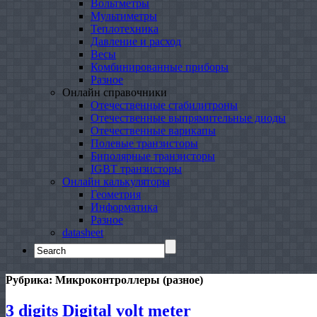
Вольтметры
Мультиметры
Теплотехника
Давление и расход
Весы
Комбинированные приборы
Разное
Онлайн справочники
Отечественные стабилитроны
Отечественные выпрямительные диоды
Отечественные варикапы
Полевые транзисторы
Биполярные транзисторы
IGBT транзисторы
Онлайн калькуляторы
Геометрия
Информатика
Разное
datasheet
Search
for:
Рубрика:
Микроконтроллеры (разное)
3 digits Digital volt meter