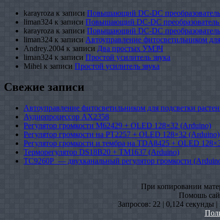
karayroza
к записи
Повышающий DC-DC преобразователь
liman324
к записи
Повышающий DC-DC преобразователь
karayroza
к записи
Повышающий DC-DC преобразователь
liman324
к записи
Автоуправление фитосветильником для
Andrey.2004
к записи
Два простых УМЗЧ
liman324
к записи
Простой усилитель звука
Mihel
к записи
Простой усилитель звука
Свежие записи
Автоуправление фитосветильником для подсветки растен
Аудиопроцессор AX2358
Регулятор громкости M62429 + OLED 128×32 (Arduino)
Регулятор громкости на PT2257 + OLED 128×32 (Arduino)
Регулятор громкости и тембра на TDA8425 + OLED 128×3
Терморегулятор DS18B20 + TM1637 (Arduino)
TC9260P — двухканальный регулятор громкости (Arduin
При копировании матери
Помошь сайт
Запросов: 22 | 0,124 секунды 
Пол