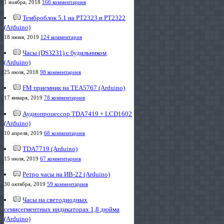
1 ноября, 2018
166 комментариев
Темброблок 5.1 на PT2323 и PT2322
(Arduino)
18 июня, 2019
124 комментария
Часы (DS3231) с будильником
(Arduino)
25 июля, 2018
98 комментариев
FM приемник на TEA5767 (Arduino)
17 января, 2019
78 комментариев
Аудиопроцессор TDA7419 + LCD1602
(Arduino)
10 апреля, 2019
68 комментариев
TDA7719 (Arduino)
15 июля, 2019
67 комментариев
Ретро часы на ИВ-22 (Arduino)
30 октября, 2019
59 комментариев
Часы на светодиодных
семисегментных индикаторах 1,8 дюйма
(Arduino)