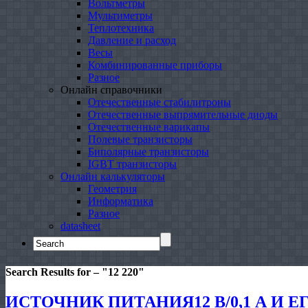
Вольтметры
Мультиметры
Теплотехника
Давление и расход
Весы
Комбинированные приборы
Разное
Онлайн справочники
Отечественные стабилитроны
Отечественные выпрямительные диоды
Отечественные варикапы
Полевые транзисторы
Биполярные транзисторы
IGBT транзисторы
Онлайн калькуляторы
Геометрия
Информатика
Разное
datasheet
Search
for:
Search Results for – "
12 220
"
ИСТОЧНИК ПИТАНИЯ12 В/0,1 А И 