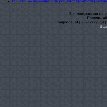
TC9260P — двухканальный регулятор громкости (Arduin
При копировании матери
Помошь сайт
Запросов: 24 | 0,524 секунды 
Пол