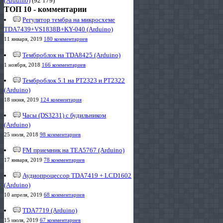
(Arduino)
(92 179)
ТОП 10 - комментарии
Регулятор тембра на микросхеме
TDA7439+VS1838B+KY-040 (Arduino)
11 января, 2019
180 комментариев
Темброблок на TDA8425 (Arduino)
1 ноября, 2018
166 комментариев
Темброблок 5.1 на PT2323 и PT2322
(Arduino)
18 июня, 2019
124 комментария
Часы (DS3231) с будильником
(Arduino)
25 июля, 2018
98 комментариев
FM приемник на TEA5767 (Arduino)
17 января, 2019
78 комментариев
Аудиопроцессор TDA7419 + LCD1602
(Arduino)
10 апреля, 2019
68 комментариев
TDA7719 (Arduino)
15 июля, 2019
67 комментариев