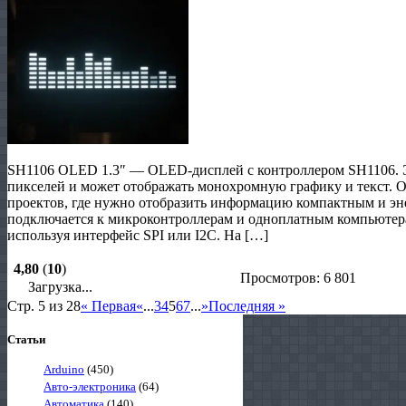
SH1106 OLED 1.3″ — OLED-дисплей с контроллером SH1106. Э
пикселей и может отображать монохромную графику и текст. О
проектов, где нужно отобразить информацию компактным и эн
подключается к микроконтроллерам и одноплатным компьютерам
используя интерфейс SPI или I2C. На […]
4,80
(
10
)
Просмотров: 6 801
Загрузка...
Стр. 5 из 28
« Первая
«
...
3
4
5
6
7
...
»
Последняя »
Статьи
Arduino
(450)
Авто-электроника
(64)
Автоматика
(140)