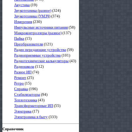
Акустика
(19)
Звукотехника (разное)
(324)
Звукотехника (УМЗЧ)
(374)
Измерения
(230)
Импульсные источники питания
(58)
Микроконтроллеры (разное)
(137)
Пайка
(15)
Преобразователи
(121)
Радио передающие устройства
(59)
Радиоприемные устройства
(101)
Радиотехнические калькуляторы
(43)
Радиошкола
(112)
Разное ИП
(74)
Ремонт
(25)
Ретро
(15)
Справка
(196)
Стабилизаторы
(94)
Теплотехника
(43)
Трансформаторные ИП
(55)
Электрика
(17)
Электроника в быту
(333)
Справочник