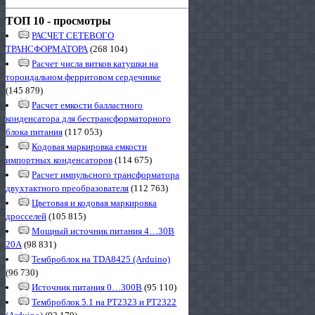
ТОП 10 - просмотры
РАСЧЕТ СЕТЕВОГО
ТРАНСФОРМАТОРА
(268 104)
Расчет числа витков катушки на
тороидальном ферритовом сердечнике
(145 879)
Расчет емкости балластного
конденсатора для бестрансформаторного
блока питания
(117 053)
Кодовая маркировка емкости
импортных конденсаторов
(114 675)
Расчет импульсного трансформатора
двухтактного преобразователя
(112 763)
Цветовая и кодовая маркировка
дросселей
(105 815)
Мощный источник питания 4…30В
20А
(98 831)
Темброблок на TDA8425 (Arduino)
(96 730)
Источник питания 0…300В
(95 110)
Темброблок 5.1 на PT2323 и PT2322