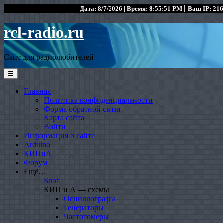
|
Дата: 8/7/2026 | Время: 8:55:51 PM
Ваш IP: 216
rcl-radio.ru
Сайт для радиолюбителей
☰
Главная
Политика конфиденциальности
Форма обратной связи
Карта сайта
Войти
Информация о сайте
Arduino
КИПиА
Форум
Ещё…
Блог
КИП и А — схемы
Осциллографы
Генераторы
Частотомеры