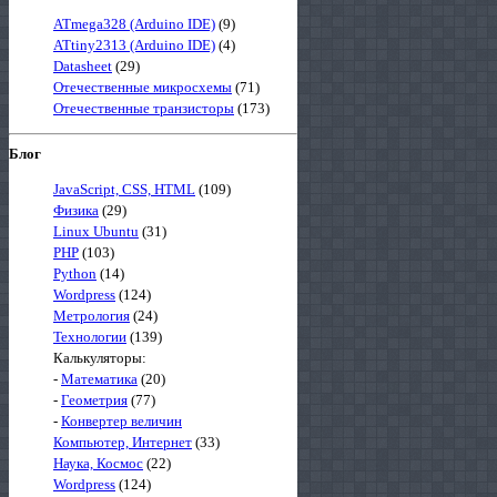
ATmega328 (Arduino IDE)
(9)
ATtiny2313 (Arduino IDE)
(4)
Datasheet
(29)
Отечественные микросхемы
(71)
Отечественные транзисторы
(173)
Блог
JavaScript, CSS, HTML
(109)
Физика
(29)
Linux Ubuntu
(31)
PHP
(103)
Python
(14)
Wordpress
(124)
Метрология
(24)
Технологии
(139)
Калькуляторы:
-
Математика
(20)
-
Геометрия
(77)
-
Конвертер величин
Компьютер, Интернет
(33)
Наука, Космос
(22)
Wordpress
(124)