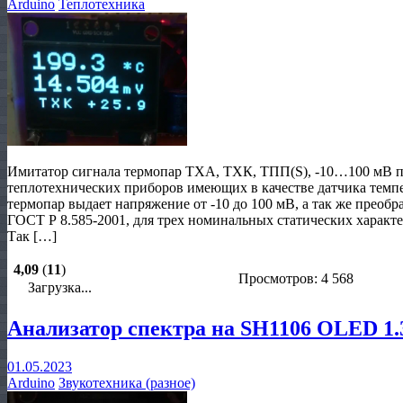
Arduino
Теплотехника
Имитатор сигнала термопар ТХА, ТХК, ТПП(S), -10…100 мВ п
теплотехнических приборов имеющих в качестве датчика темп
термопар выдает напряжение от -10 до 100 мВ, а так же преобр
ГОСТ Р 8.585-2001, для трех номинальных статических харак
Так […]
4,09
(
11
)
Просмотров: 4 568
Загрузка...
Анализатор спектра на SH1106 OLED 1.3
01.05.2023
Arduino
Звукотехника (разное)