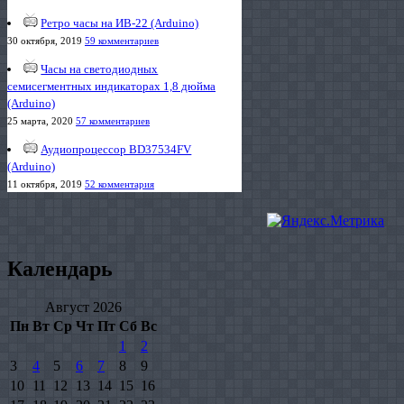
Ретро часы на ИВ-22 (Arduino)
30 октября, 2019
59 комментариев
Часы на светодиодных
семисегментных индикаторах 1,8 дюйма
(Arduino)
25 марта, 2020
57 комментариев
Аудиопроцессор BD37534FV
(Arduino)
11 октября, 2019
52 комментария
Календарь
Август 2026
Пн
Вт
Ср
Чт
Пт
Сб
Вс
1
2
3
4
5
6
7
8
9
10
11
12
13
14
15
16