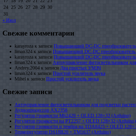
17
18
19
20
21
22
23
24
25
26
27
28
29
30
31
« Июл
Свежие комментарии
karayroza
к записи
Повышающий DC-DC преобразователь
liman324
к записи
Повышающий DC-DC преобразователь
karayroza
к записи
Повышающий DC-DC преобразователь
liman324
к записи
Автоуправление фитосветильником для
Andrey.2004
к записи
Два простых УМЗЧ
liman324
к записи
Простой усилитель звука
Mihel
к записи
Простой усилитель звука
Свежие записи
Автоуправление фитосветильником для подсветки растен
Аудиопроцессор AX2358
Регулятор громкости M62429 + OLED 128×32 (Arduino)
Регулятор громкости на PT2257 + OLED 128×32 (Arduino)
Регулятор громкости и тембра на TDA8425 + OLED 128×3
Терморегулятор DS18B20 + TM1637 (Arduino)