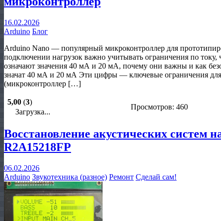
микроконтроллер
16.02.2026
Arduino
Блог
Arduino Nano — популярный микроконтроллер для прототипир
подключении нагрузок важно учитывать ограничения по току, ч
означают значения 40 мА и 20 мА, почему они важны и как бе
значат 40 мА и 20 мА Эти цифры — ключевые ограничения для
(микроконтроллер […]
5,00
(
3
)
Просмотров: 460
Загрузка...
Восстановление акустических систем на
R2A15218FP
06.02.2026
Arduino
Звукотехника (разное)
Ремонт
Сделай сам!