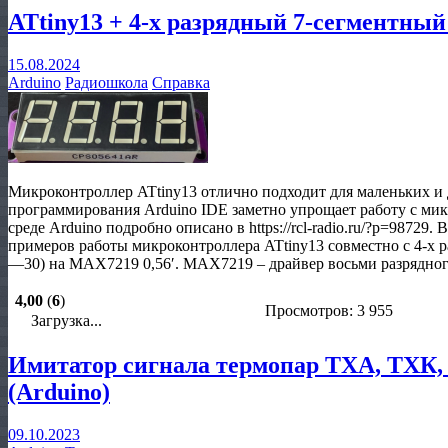
ATtiny13 + 4-х разрядный 7-сегментный
15.08.2024
Arduino
Радиошкола
Справка
Микроконтроллер ATtiny13 отлично подходит для маленьких и 
программирования Arduino IDE заметно упрощает работу с мик
среде Arduino подробно описано в https://rcl-radio.ru/?p=98729.
примеров работы микроконтроллера ATtiny13 совместно с 4-х
—30) на MAX7219 0,56′. MAX7219 – драйвер восьми разрядно
4,00
(
6
)
Просмотров: 3 955
Загрузка...
Имитатор сигнала термопар ТХА, ТХК,
(Arduino)
09.10.2023