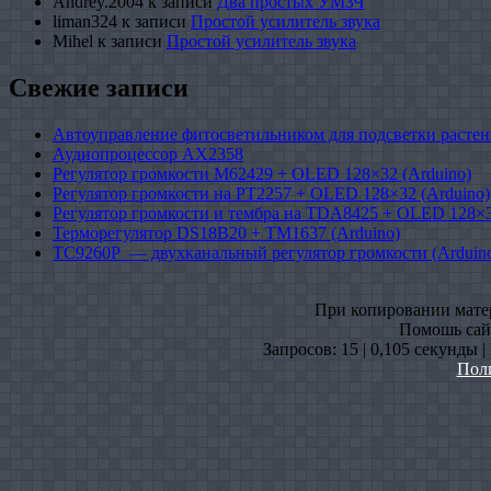
Andrey.2004
к записи
Два простых УМЗЧ
liman324
к записи
Простой усилитель звука
Mihel
к записи
Простой усилитель звука
Свежие записи
Автоуправление фитосветильником для подсветки растен
Аудиопроцессор AX2358
Регулятор громкости M62429 + OLED 128×32 (Arduino)
Регулятор громкости на PT2257 + OLED 128×32 (Arduino)
Регулятор громкости и тембра на TDA8425 + OLED 128×3
Терморегулятор DS18B20 + TM1637 (Arduino)
TC9260P — двухканальный регулятор громкости (Arduin
При копировании матери
Помошь сайт
Запросов: 15 | 0,105 секунды 
Пол