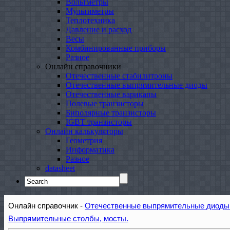
Вольтметры
Мультиметры
Теплотехника
Давление и расход
Весы
Комбинированные приборы
Разное
Онлайн справочники
Отечественные стабилитроны
Отечественные выпрямительные диоды
Отечественные варикапы
Полевые транзисторы
Биполярные транзисторы
IGBT транзисторы
Онлайн калькуляторы
Геометрия
Информатика
Разное
datasheet
Search
for:
Онлайн справочник -
Отечественные выпрямительные диоды 
Выпрямительные столбы, мосты.