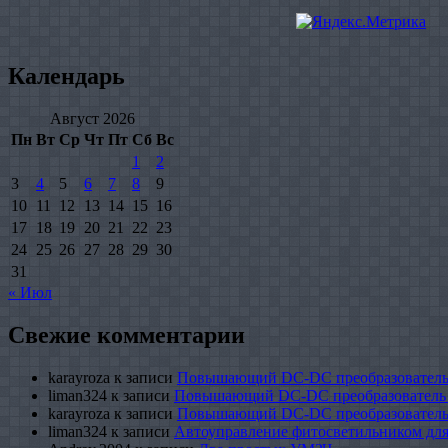
Календарь
Август 2026
Пн
Вт
Ср
Чт
Пт
Сб
Вс
1
2
3
4
5
6
7
8
9
10
11
12
13
14
15
16
17
18
19
20
21
22
23
24
25
26
27
28
29
30
31
« Июл
Свежие комментарии
karayroza
к записи
Повышающий DC-DC преобразователь
liman324
к записи
Повышающий DC-DC преобразователь
karayroza
к записи
Повышающий DC-DC преобразователь
liman324
к записи
Автоуправление фитосветильником для