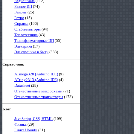
Радиошкола
(112)
Разное ИП
(74)
Ремонт
(25)
Ретро
(15)
Справка
(196)
Стабилизаторы
(94)
Теплотехника
(43)
Трансформаторные ИП
(55)
Электрика
(17)
Электроника в быту
(333)
Справочник
ATmega328 (Arduino IDE)
(9)
ATtiny2313 (Arduino IDE)
(4)
Datasheet
(29)
Отечественные микросхемы
(71)
Отечественные транзисторы
(173)
Блог
JavaScript, CSS, HTML
(109)
Физика
(29)
Linux Ubuntu
(31)