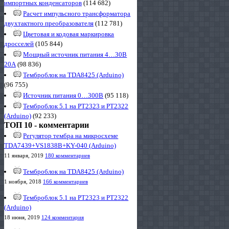
импортных конденсаторов
(114 682)
Расчет импульсного трансформатора
двухтактного преобразователя
(112 781)
Цветовая и кодовая маркировка
дросселей
(105 844)
Мощный источник питания 4…30В
20А
(98 836)
Темброблок на TDA8425 (Arduino)
(96 755)
Источник питания 0…300В
(95 118)
Темброблок 5.1 на PT2323 и PT2322
(Arduino)
(92 233)
ТОП 10 - комментарии
Регулятор тембра на микросхеме
TDA7439+VS1838B+KY-040 (Arduino)
11 января, 2019
180 комментариев
Темброблок на TDA8425 (Arduino)
1 ноября, 2018
166 комментариев
Темброблок 5.1 на PT2323 и PT2322
(Arduino)
18 июня, 2019
124 комментария