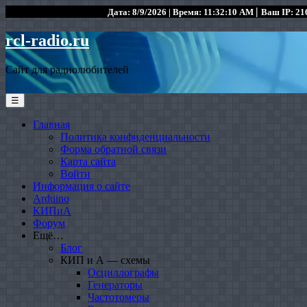
|
Дата: 8/9/2026 | Время: 11:32:10 AM
Ваш IP: 216
rcl-radio.ru
Сайт для радиолюбителей
☰
Главная
Политика конфиденциальности
Форма обратной связи
Карта сайта
Войти
Информация о сайте
Arduino
КИПиА
Форум
Ещё…
Блог
КИП и А — схемы
Осциллографы
Генераторы
Частотомеры