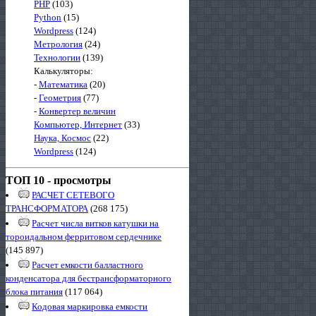
PHP
(103)
Python
(15)
Wordpress
(124)
Метрология
(24)
Технологии
(139)
Калькуляторы:
-
Математика
(20)
-
Геометрия
(77)
-
Конвертер величин
Компьютер, Интернет
(33)
Наука, Космос
(22)
Wordpress
(124)
ТОП 10 - просмотры
РАСЧЕТ СЕТЕВОГО
ТРАНСФОРМАТОРА
(268 175)
Расчет числа витков катушки на
тороидальном ферритовом сердечнике
(145 897)
Расчет емкости балластного
конденсатора для бестрансформаторного
блока питания
(117 064)
Кодовая маркировка емкости