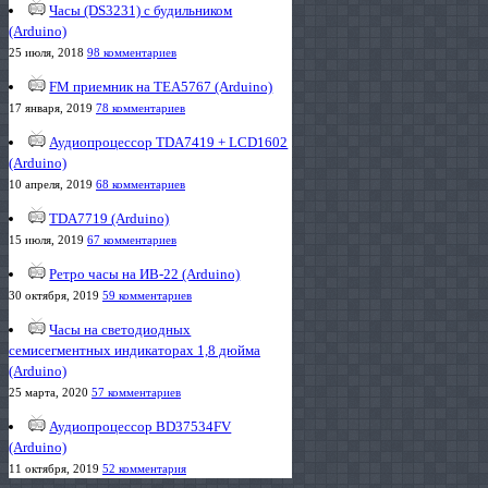
Часы (DS3231) с будильником
(Arduino)
25 июля, 2018
98 комментариев
FM приемник на TEA5767 (Arduino)
17 января, 2019
78 комментариев
Аудиопроцессор TDA7419 + LCD1602
(Arduino)
10 апреля, 2019
68 комментариев
TDA7719 (Arduino)
15 июля, 2019
67 комментариев
Ретро часы на ИВ-22 (Arduino)
30 октября, 2019
59 комментариев
Часы на светодиодных
семисегментных индикаторах 1,8 дюйма
(Arduino)
25 марта, 2020
57 комментариев
Аудиопроцессор BD37534FV
(Arduino)
11 октября, 2019
52 комментария