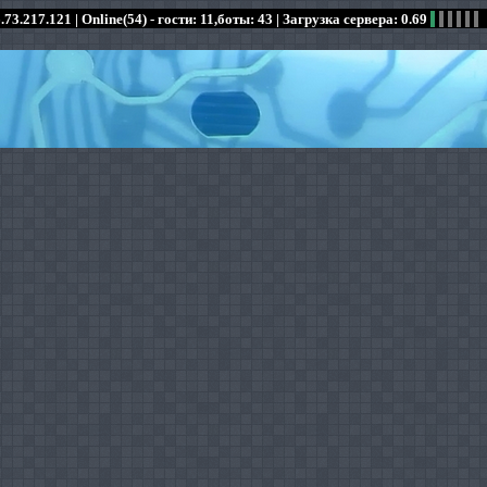
.73.217.121 |
Online(54) - гости: 11,боты: 43
| Загрузка сервера: 0.69
:
:
:
:
:
:
:
:
:
:
:
: