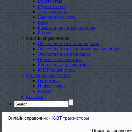
Вольтметры
Мультиметры
Теплотехника
Давление и расход
Весы
Комбинированные приборы
Разное
Онлайн справочники
Отечественные стабилитроны
Отечественные выпрямительные диоды
Отечественные варикапы
Полевые транзисторы
Биполярные транзисторы
IGBT транзисторы
Онлайн калькуляторы
Геометрия
Информатика
Разное
datasheet
Search
for:
Онлайн справочник -
IGBT транзисторы
Поиск по справочн