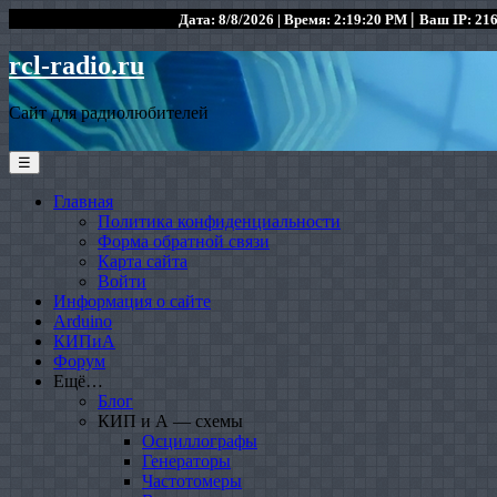
|
Дата: 8/8/2026 | Время: 2:19:20 PM
Ваш IP: 216
rcl-radio.ru
Сайт для радиолюбителей
☰
Главная
Политика конфиденциальности
Форма обратной связи
Карта сайта
Войти
Информация о сайте
Arduino
КИПиА
Форум
Ещё…
Блог
КИП и А — схемы
Осциллографы
Генераторы
Частотомеры