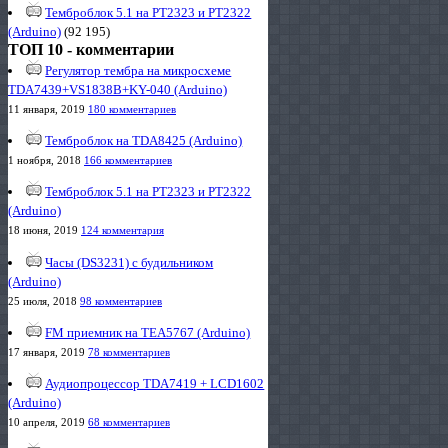
Темброблок 5.1 на PT2323 и PT2322
(Arduino)
(92 195)
ТОП 10 - комментарии
Регулятор тембра на микросхеме
TDA7439+VS1838B+KY-040 (Arduino)
11 января, 2019
180 комментариев
Темброблок на TDA8425 (Arduino)
1 ноября, 2018
166 комментариев
Темброблок 5.1 на PT2323 и PT2322
(Arduino)
18 июня, 2019
124 комментария
Часы (DS3231) с будильником
(Arduino)
25 июля, 2018
98 комментариев
FM приемник на TEA5767 (Arduino)
17 января, 2019
78 комментариев
Аудиопроцессор TDA7419 + LCD1602
(Arduino)
10 апреля, 2019
68 комментариев