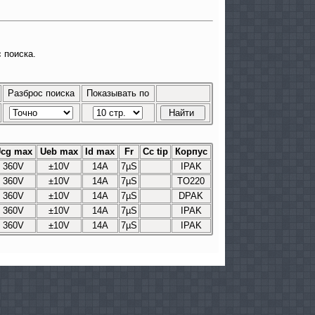
 поиска.
Разброс поиска
Показывать по
cg max
Ueb max
Id max
Fr
Cc tip
Корпус
360V
±10V
14A
7µS
IPAK
360V
±10V
14A
7µS
TO220
360V
±10V
14A
7µS
DPAK
360V
±10V
14A
7µS
IPAK
360V
±10V
14A
7µS
IPAK