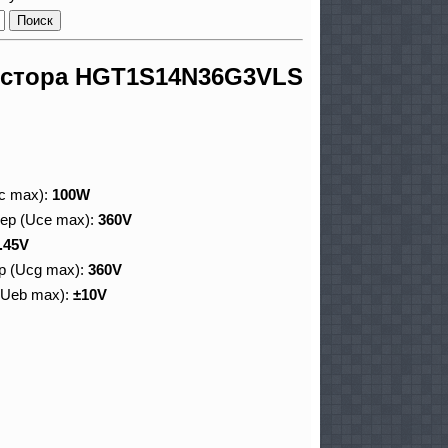
истора HGT1S14N36G3VLS
c max):
100W
ер (Uce max):
360V
.45V
р (Ucg max):
360V
(Ueb max):
±10V