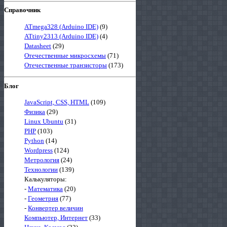
Справочник
ATmega328 (Arduino IDE)
(9)
ATtiny2313 (Arduino IDE)
(4)
Datasheet
(29)
Отечественные микросхемы
(71)
Отечественные транзисторы
(173)
Блог
JavaScript, CSS, HTML
(109)
Физика
(29)
Linux Ubuntu
(31)
PHP
(103)
Python
(14)
Wordpress
(124)
Метрология
(24)
Технологии
(139)
Калькуляторы:
-
Математика
(20)
-
Геометрия
(77)
-
Конвертер величин
Компьютер, Интернет
(33)