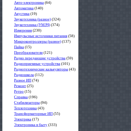
Авто-электроника
(64)
Автоматика
(140)
Акустика
(19)
Звукотехника (разное)
(324)
Звукотехника (УМЗЧ)
(374)
Измерения
(230)
Импульсные источники питания
(58)
Микроконтроллеры (разное)
(137)
Пайка
(15)
Преобразователи
(121)
Радио передающие устройства
(59)
Радиоприемные устройства
(101)
Радиотехнические калькуляторы
(43)
Радиошкола
(112)
Разное ИП
(74)
Ремонт
(25)
Ретро
(15)
Справка
(196)
Стабилизаторы
(94)
Теплотехника
(43)
Трансформаторные ИП
(55)
Электрика
(17)
Электроника в быту
(333)