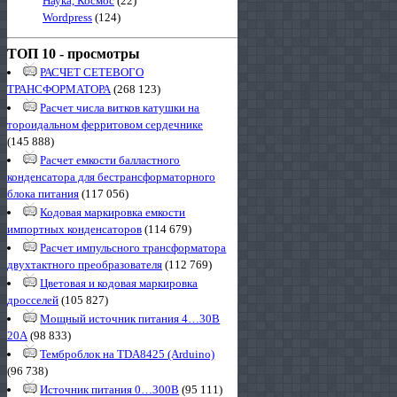
Наука, Космос
(22)
Wordpress
(124)
ТОП 10 - просмотры
РАСЧЕТ СЕТЕВОГО
ТРАНСФОРМАТОРА
(268 123)
Расчет числа витков катушки на
тороидальном ферритовом сердечнике
(145 888)
Расчет емкости балластного
конденсатора для бестрансформаторного
блока питания
(117 056)
Кодовая маркировка емкости
импортных конденсаторов
(114 679)
Расчет импульсного трансформатора
двухтактного преобразователя
(112 769)
Цветовая и кодовая маркировка
дросселей
(105 827)
Мощный источник питания 4…30В
20А
(98 833)
Темброблок на TDA8425 (Arduino)
(96 738)
Источник питания 0…300В
(95 111)