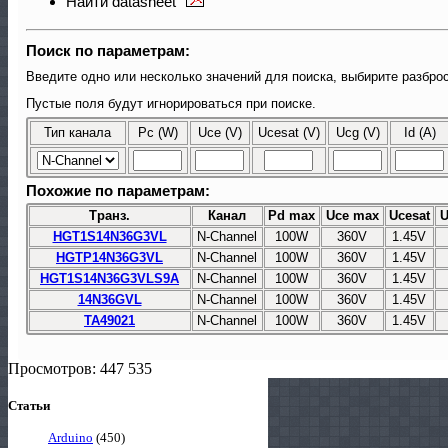
Найти datasheet
Поиск по параметрам:
Введите одно или несколько значений для поиска, выбирите разброс
Пустые поля будут игнорироваться при поиске.
Тип канала
Pc (W)
Uce (V)
Ucesat (V)
Ucg (V)
Id (A)
Похожие по параметрам:
Транз.
Канал
Pd max
Uce max
Ucesat
U
HGT1S14N36G3VL
N-Channel
100W
360V
1.45V
HGTP14N36G3VL
N-Channel
100W
360V
1.45V
HGT1S14N36G3VLS9A
N-Channel
100W
360V
1.45V
14N36GVL
N-Channel
100W
360V
1.45V
TA49021
N-Channel
100W
360V
1.45V
Просмотров: 447 535
Статьи
Arduino
(450)