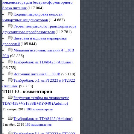
конденсатора для бестрансформаторного
блока питания
(117 064)
Кодовая маркировка емкости
импортных конденсаторов
(114 682)
Расчет импульсного трансформатора
двухтактного преобразователя
(112 781)
Цветовая и кодовая маркировка
дросселей
(105 844)
Мощный источник питания 4…30В
20А
(98 836)
Темброблок на TDA8425 (Arduino)
(96 755)
Источник питания 0…300В
(95 118)
Темброблок 5.1 на PT2323 и PT2322
(Arduino)
(92 233)
ТОП 10 - комментарии
Регулятор тембра на микросхеме
TDA7439+VS1838B+KY-040 (Arduino)
11 января, 2019
180 комментариев
Темброблок на TDA8425 (Arduino)
1 ноября, 2018
166 комментариев
Темброблок 5.1 на PT2323 и PT2322