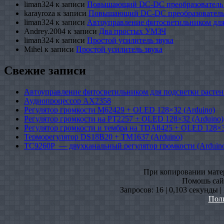
liman324
к записи
Повышающий DC-DC преобразователь
karayroza
к записи
Повышающий DC-DC преобразователь
liman324
к записи
Автоуправление фитосветильником для
Andrey.2004
к записи
Два простых УМЗЧ
liman324
к записи
Простой усилитель звука
Mihel
к записи
Простой усилитель звука
Свежие записи
Автоуправление фитосветильником для подсветки растен
Аудиопроцессор AX2358
Регулятор громкости M62429 + OLED 128×32 (Arduino)
Регулятор громкости на PT2257 + OLED 128×32 (Arduino)
Регулятор громкости и тембра на TDA8425 + OLED 128×3
Терморегулятор DS18B20 + TM1637 (Arduino)
TC9260P — двухканальный регулятор громкости (Arduin
При копировании матери
Помошь сайт
Запросов: 16 | 0,103 секунды 
Пол