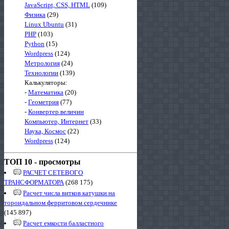
JavaScript, CSS, HTML
(109)
Физика
(29)
Linux Ubuntu
(31)
PHP
(103)
Python
(15)
Wordpress
(124)
Метрология
(24)
Технологии
(139)
Калькуляторы:
-
Математика
(20)
-
Геометрия
(77)
-
Конвертер величин
Компьютер, Интернет
(33)
Наука, Космос
(22)
Wordpress
(124)
ТОП 10 - просмотры
РАСЧЕТ СЕТЕВОГО
ТРАНСФОРМАТОРА
(268 175)
Расчет числа витков катушки на
тороидальном ферритовом сердечнике
(145 897)
Расчет емкости балластного