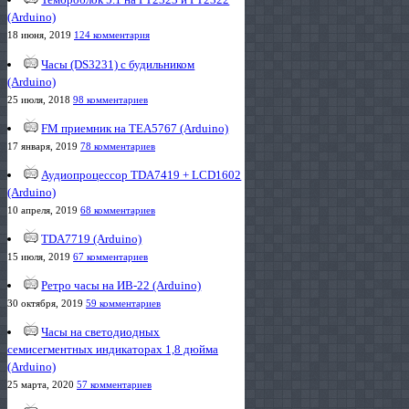
(Arduino)
18 июня, 2019
124 комментария
Часы (DS3231) с будильником
(Arduino)
25 июля, 2018
98 комментариев
FM приемник на TEA5767 (Arduino)
17 января, 2019
78 комментариев
Аудиопроцессор TDA7419 + LCD1602
(Arduino)
10 апреля, 2019
68 комментариев
TDA7719 (Arduino)
15 июля, 2019
67 комментариев
Ретро часы на ИВ-22 (Arduino)
30 октября, 2019
59 комментариев
Часы на светодиодных
семисегментных индикаторах 1,8 дюйма
(Arduino)
25 марта, 2020
57 комментариев