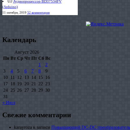
Аудиопроцессор BD37534FV
(Arduino)
11 октября, 2019
52 комментария
Календарь
Август 2026
Пн
Вт
Ср
Чт
Пт
Сб
Вс
1
2
3
4
5
6
7
8
9
10
11
12
13
14
15
16
17
18
19
20
21
22
23
24
25
26
27
28
29
30
31
« Июл
Свежие комментарии
karayroza
к записи
Повышающий DC-DC преобразователь