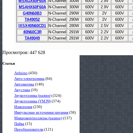
MSAGX60F60A
N-Channel
300W
600V
2.9V
600V
MSAHX60F60A
N-Channel
300W
600V
2.9V
600V
G40N60B3
N-Channel
290W
600V
2V
600V
TA49052
N-Channel
290W
600V
2V
600V
IXSX40N60CD1
N-Channel
280W
600V
2.5V
600V
40N60C3R
N-Channel
291W
600V
2.2V
600V
TA49049
N-Channel
291W
600V
2.2V
600V
Просмотров: 447 628
Статьи
Arduino
(450)
Авто-электроника
(64)
Автоматика
(140)
Акустика
(19)
Звукотехника (разное)
(324)
Звукотехника (УМЗЧ)
(374)
Измерения
(230)
Импульсные источники питания
(58)
Микроконтроллеры (разное)
(137)
Пайка
(15)
Преобразователи
(121)