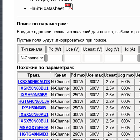
Найти datasheet
Поиск по параметрам:
Введите одно или несколько значений для поиска, выбирите раз
Пустые поля будут игнорироваться при поиске.
Тип канала
Pc (W)
Uce (V)
Ucesat (V)
Ucg (V)
Id (A)
Похожие по параметрам:
Транз.
Канал
Pd max
Uce max
Ucesat
Ucg max
U
IXSX50N60AU1S
N-Channel
300W
600V
2.7V
600V
IXSK50N60BU1
N-Channel
300W
600V
2.5V
600V
IXSH50N60BS
N-Channel
250W
600V
2.5V
600V
HGTG40N60C3R
N-Channel
291W
600V
2.2V
600V
IXSH50N60B
N-Channel
250W
600V
2.5V
600V
IXSX50N60AU1
N-Channel
300W
600V
2.7V
600V
IXSX50N60BU1
N-Channel
300W
600V
2.5V
600V
MSAGX75F60A
N-Channel
300W
600V
2.7V
600V
HGTG40N60B3
N-Channel
290W
600V
2V
600V