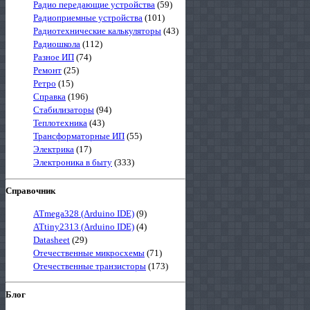
Радио передающие устройства
(59)
Радиоприемные устройства
(101)
Радиотехнические калькуляторы
(43)
Радиошкола
(112)
Разное ИП
(74)
Ремонт
(25)
Ретро
(15)
Справка
(196)
Стабилизаторы
(94)
Теплотехника
(43)
Трансформаторные ИП
(55)
Электрика
(17)
Электроника в быту
(333)
Справочник
ATmega328 (Arduino IDE)
(9)
ATtiny2313 (Arduino IDE)
(4)
Datasheet
(29)
Отечественные микросхемы
(71)
Отечественные транзисторы
(173)
Блог