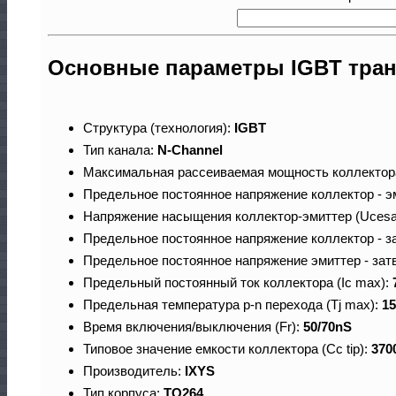
Основные параметры IGBT тран
Структура (технология):
IGBT
Тип канала:
N-Channel
Максимальная рассеиваемая мощность коллектор
Предельное постоянное напряжение коллектор - э
Напряжение насыщения коллектор-эмиттер (Ucesa
Предельное постоянное напряжение коллектор - з
Предельное постоянное напряжение эмиттер - зат
Предельный постоянный ток коллектора (Ic max):
Предельная температура p-n перехода (Tj max):
15
Время включения/выключения (Fr):
50/70nS
Типовое значение емкости коллектора (Cc tip):
370
Производитель:
IXYS
Тип корпуса:
TO264