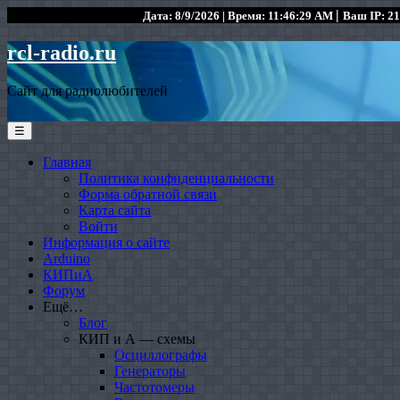
|
Дата: 8/9/2026 | Время: 11:46:29 AM
Ваш IP: 21
rcl-radio.ru
Сайт для радиолюбителей
☰
Главная
Политика конфиденциальности
Форма обратной связи
Карта сайта
Войти
Информация о сайте
Arduino
КИПиА
Форум
Ещё…
Блог
КИП и А — схемы
Осциллографы
Генераторы
Частотомеры