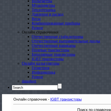
Вольтметры
Мультиметры
Теплотехника
Давление и расход
Весы
Комбинированные приборы
Разное
Онлайн справочники
Отечественные стабилитроны
Отечественные выпрямительные диоды
Отечественные варикапы
Полевые транзисторы
Биполярные транзисторы
IGBT транзисторы
Онлайн калькуляторы
Геометрия
Информатика
Разное
datasheet
Search
for:
Онлайн справочник -
IGBT транзисторы
Поиск по справочн