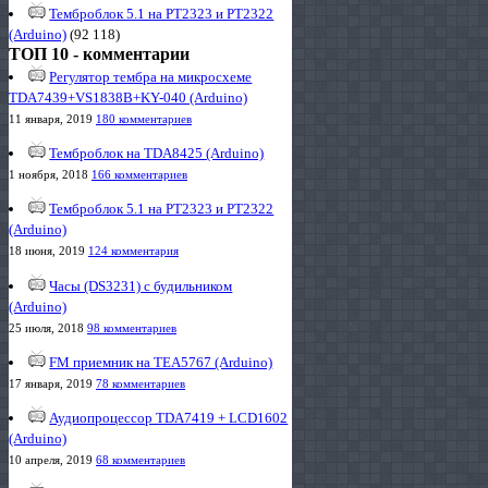
Темброблок 5.1 на PT2323 и PT2322
(Arduino)
(92 118)
ТОП 10 - комментарии
Регулятор тембра на микросхеме
TDA7439+VS1838B+KY-040 (Arduino)
11 января, 2019
180 комментариев
Темброблок на TDA8425 (Arduino)
1 ноября, 2018
166 комментариев
Темброблок 5.1 на PT2323 и PT2322
(Arduino)
18 июня, 2019
124 комментария
Часы (DS3231) с будильником
(Arduino)
25 июля, 2018
98 комментариев
FM приемник на TEA5767 (Arduino)
17 января, 2019
78 комментариев
Аудиопроцессор TDA7419 + LCD1602
(Arduino)
10 апреля, 2019
68 комментариев