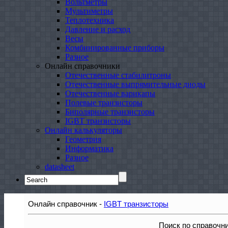
Вольтметры
Мультиметры
Теплотехника
Давление и расход
Весы
Комбинированные приборы
Разное
Онлайн справочники
Отечественные стабилитроны
Отечественные выпрямительные диоды
Отечественные варикапы
Полевые транзисторы
Биполярные транзисторы
IGBT транзисторы
Онлайн калькуляторы
Геометрия
Информатика
Разное
datasheet
Search
for:
Онлайн справочник -
IGBT транзисторы
Поиск по справочн