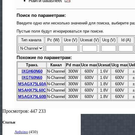
Найти datasheet
Поиск по параметрам:
Введите одно или несколько значений для поиска, выбирите ра
Пустые поля будут игнорироваться при поиске.
Тип канала
Pc (W)
Uce (V)
Ucesat (V)
Ucg (V)
Id (A)
Похожие по параметрам:
Транз.
Канал
Pd max
Uce max
Ucesat
Ucg max
Ue
IXGH60N60
N-Channel
300W
600V
1.6V
600V
±
IXGT60N60
N-Channel
300W
600V
1.6V
600V
±
MSAGX75L60A
N-Channel
300W
600V
1.8V
600V
±
MSAHX75L60C
N-Channel
300W
600V
1.8V
600V
±
MSAGX75L60B
N-Channel
300W
600V
1.8V
600V
±
Просмотров: 447 233
Статьи
Arduino
(450)