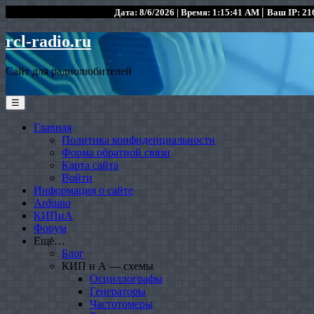
|
Дата: 8/6/2026 | Время: 1:15:41 AM
Ваш IP: 216
rcl-radio.ru
Сайт для радиолюбителей
☰
Главная
Политика конфиденциальности
Форма обратной связи
Карта сайта
Войти
Информация о сайте
Arduino
КИПиА
Форум
Ещё…
Блог
КИП и А — схемы
Осциллографы
Генераторы
Частотомеры