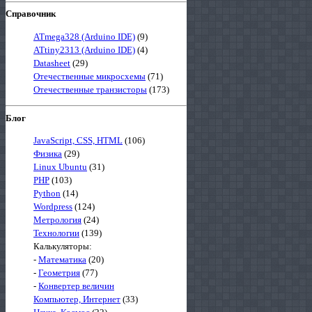
Справочник
ATmega328 (Arduino IDE)
(9)
ATtiny2313 (Arduino IDE)
(4)
Datasheet
(29)
Отечественные микросхемы
(71)
Отечественные транзисторы
(173)
Блог
JavaScript, CSS, HTML
(106)
Физика
(29)
Linux Ubuntu
(31)
PHP
(103)
Python
(14)
Wordpress
(124)
Метрология
(24)
Технологии
(139)
Калькуляторы:
-
Математика
(20)
-
Геометрия
(77)
-
Конвертер величин
Компьютер, Интернет
(33)