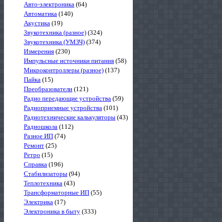
Авто-электроника
(64)
Автоматика
(140)
Акустика
(19)
Звукотехника (разное)
(324)
Звукотехника (УМЗЧ)
(374)
Измерения
(230)
Импульсные источники питания
(58)
Микроконтроллеры (разное)
(137)
Пайка
(15)
Преобразователи
(121)
Радио передающие устройства
(59)
Радиоприемные устройства
(101)
Радиотехнические калькуляторы
(43)
Радиошкола
(112)
Разное ИП
(74)
Ремонт
(25)
Ретро
(15)
Справка
(196)
Стабилизаторы
(94)
Теплотехника
(43)
Трансформаторные ИП
(55)
Электрика
(17)
Электроника в быту
(333)