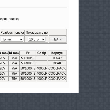
зброс поиска.
Разброс поиска
Показывать по
b max
Id max
Fr
Cc tip
Корпус
20V
75A
50/300nS
TO247
20V
75A
50/400nS
DPAK
20V
75A
50/1000nS
4000pF
COOLPACK
20V
75A
50/1000nS
4000pF
COOLPACK
20V
75A
50/1000nS
4000pF
COOLPACK