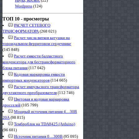
Наука, Космос
(22)
Wordpress
(124)
ТОП 10 - просмотры
РАСЧЕТ СЕТЕВОГО
ТРАНСФОРМАТОРА
(268 021)
Расчет числа витков катушки на
тороидальном ферритовом сердечнике
(145 848)
Расчет емкости балластного
конденсатора для бестрансформаторного
блока питания
(117 042)
Кодовая маркировка емкости
импортных конденсаторов
(114 665)
Расчет импульсного трансформатора
двухтактного преобразователя
(112 746)
Цветовая и кодовая маркировка
дросселей
(105 799)
Мощный источник питания 4…30В
20А
(98 815)
Темброблок на TDA8425 (Arduino)
(96 681)
Источник питания 0…300В
(95 095)