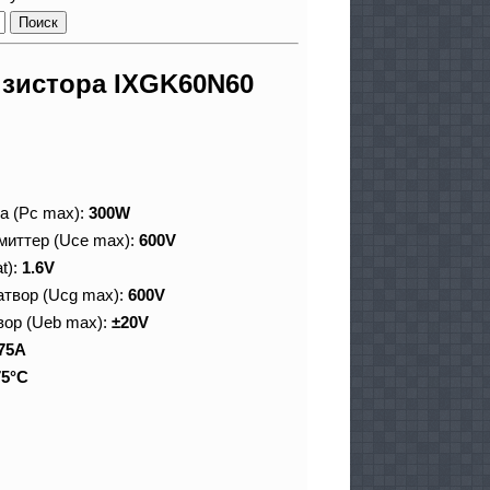
зистора IXGK60N60
а (Pc max):
300W
миттер (Uce max):
600V
t):
1.6V
атвор (Ucg max):
600V
вор (Ueb max):
±20V
75A
75°C