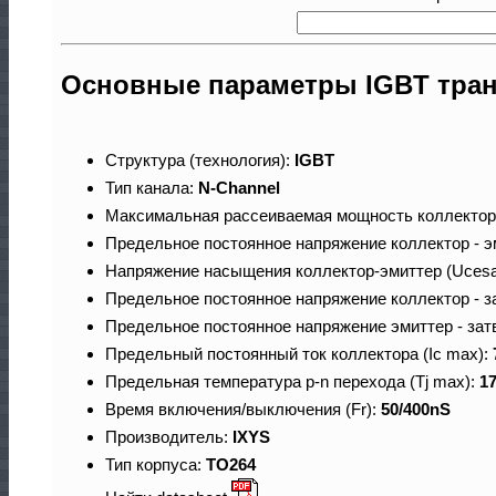
Основные параметры IGBT тран
Структура (технология):
IGBT
Тип канала:
N-Channel
Максимальная рассеиваемая мощность коллектор
Предельное постоянное напряжение коллектор - э
Напряжение насыщения коллектор-эмиттер (Ucesa
Предельное постоянное напряжение коллектор - з
Предельное постоянное напряжение эмиттер - зат
Предельный постоянный ток коллектора (Ic max):
Предельная температура p-n перехода (Tj max):
1
Время включения/выключения (Fr):
50/400nS
Производитель:
IXYS
Тип корпуса:
TO264