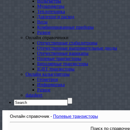
Вольтметры
Мультиметры
Теплотехника
Давление и расход
Весы
Комбинированные приборы
Разное
Онлайн справочники
Отечественные стабилитроны
Отечественные выпрямительные диоды
Отечественные варикапы
Полевые транзисторы
Биполярные транзисторы
IGBT транзисторы
Онлайн калькуляторы
Геометрия
Информатика
Разное
datasheet
Search
for:
Онлайн справочник -
Полевые транзисторы
Поиск по справочн