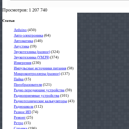
Просмотров: 1 207 740
Статьи
Arduino
(450)
Авто-электроника
(64)
Автоматика
(140)
Акустика
(19)
Звукотехника (разное)
(324)
Звукотехника (УМЗЧ)
(374)
Измерения
(230)
Импульсные источники питания
(58)
Микроконтроллеры (разное)
(137)
Пайка
(15)
Преобразователи
(121)
Радио передающие устройства
(59)
Радиоприемные устройства
(101)
Радиотехнические калькуляторы
(43)
Радиошкола
(112)
Разное ИП
(74)
Ремонт
(25)
Ретро
(15)
Справка
(196)