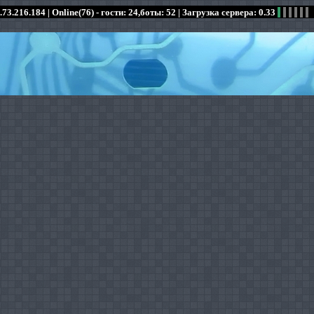
.73.216.184 |
Online(76) - гости: 24,боты: 52
| Загрузка сервера: 0.33
:
:
:
:
:
:
:
:
:
:
:
: