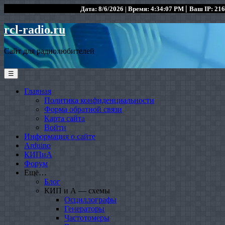
|
Дата: 8/6/2026 | Время: 4:34:07 PM
Ваш IP: 216
rcl-radio.ru
Сайт для радиолюбителей
☰
Главная
Политика конфиденциальности
Форма обратной связи
Карта сайта
Войти
Информация о сайте
Arduino
КИПиА
Форум
Ещё…
Блог
КИП и А — схемы
Осциллографы
Генераторы
Частотомеры