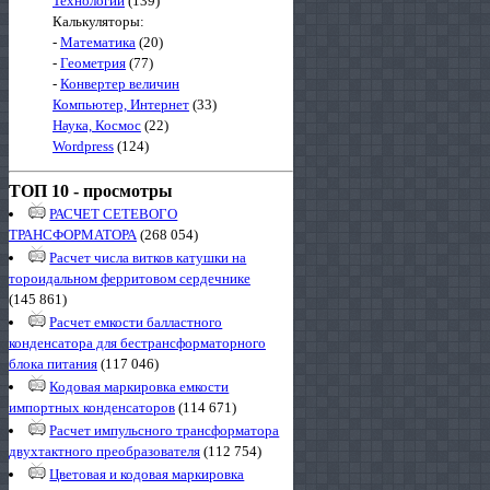
Технологии
(139)
Калькуляторы:
-
Математика
(20)
-
Геометрия
(77)
-
Конвертер величин
Компьютер, Интернет
(33)
Наука, Космос
(22)
Wordpress
(124)
ТОП 10 - просмотры
РАСЧЕТ СЕТЕВОГО
ТРАНСФОРМАТОРА
(268 054)
Расчет числа витков катушки на
тороидальном ферритовом сердечнике
(145 861)
Расчет емкости балластного
конденсатора для бестрансформаторного
блока питания
(117 046)
Кодовая маркировка емкости
импортных конденсаторов
(114 671)
Расчет импульсного трансформатора
двухтактного преобразователя
(112 754)
Цветовая и кодовая маркировка