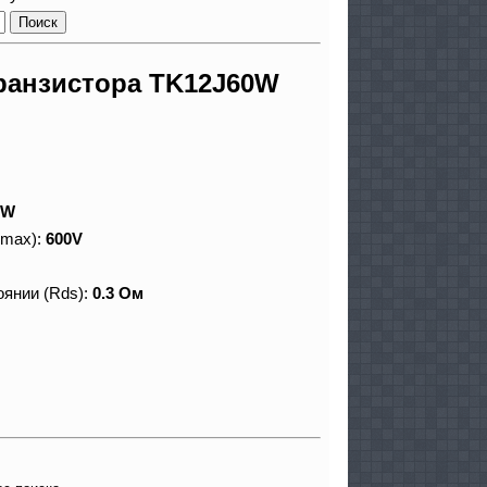
ранзистора TK12J60W
0W
 max):
600V
оянии (Rds):
0.3 Ом