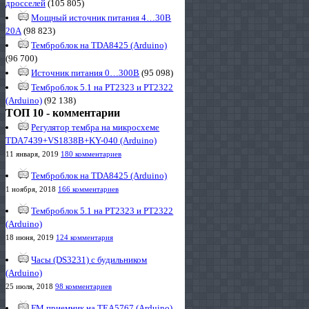
дросселей
(105 805)
Мощный источник питания 4…30В
20А
(98 823)
Темброблок на TDA8425 (Arduino)
(96 700)
Источник питания 0…300В
(95 098)
Темброблок 5.1 на PT2323 и PT2322
(Arduino)
(92 138)
ТОП 10 - комментарии
Регулятор тембра на микросхеме
TDA7439+VS1838B+KY-040 (Arduino)
11 января, 2019
180 комментариев
Темброблок на TDA8425 (Arduino)
1 ноября, 2018
166 комментариев
Темброблок 5.1 на PT2323 и PT2322
(Arduino)
18 июня, 2019
124 комментария
Часы (DS3231) с будильником
(Arduino)
25 июля, 2018
98 комментариев
FM приемник на TEA5767 (Arduino)