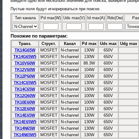
Введите одно или несколько значений для поиска, выбирите разбро
Пустые поля будут игнорироваться при поиске.
Тип канала
Pd max(W)
Uds max(V)
Id max(A)
Rds(Ом)
Раз
Похожие по параметрам:
Транз.
Структ.
Канал
Pd max
Uds max
Udg max
TK14G65W
MOSFET
N-channel
130W
650V
TK14G65W5
MOSFET
N-channel
130W
650V
TK10V60W
MOSFET
N-channel
88.3W
600V
TK12V60W
MOSFET
N-channel
104W
600V
TK12P60W
MOSFET
N-channel
100W
600V
TK14C65W5
MOSFET
N-channel
130W
650V
TK14C65W
MOSFET
N-channel
130W
650V
TK12Q60W
MOSFET
N-channel
100W
600V
TK10E60W
MOSFET
N-channel
100W
600V
TK12E60W
MOSFET
N-channel
110W
600V
TK14E65W
MOSFET
N-channel
130W
650V
TK14E65W5
MOSFET
N-channel
130W
650V
TK14N65W
MOSFET
N-channel
130W
650V
TK14N65W5
MOSFET
N-channel
130W
650V