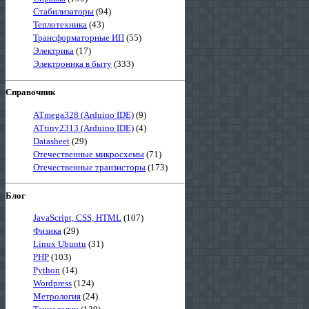
Стабилизаторы
(94)
Теплотехника
(43)
Трансформаторные ИП
(55)
Электрика
(17)
Электроника в быту
(333)
Справочник
ATmega328 (Arduino IDE)
(9)
ATtiny2313 (Arduino IDE)
(4)
Datasheet
(29)
Отечественные микросхемы
(71)
Отечественные транзисторы
(173)
Блог
JavaScript, CSS, HTML
(107)
Физика
(29)
Linux Ubuntu
(31)
PHP
(103)
Python
(14)
Wordpress
(124)
Метрология
(24)