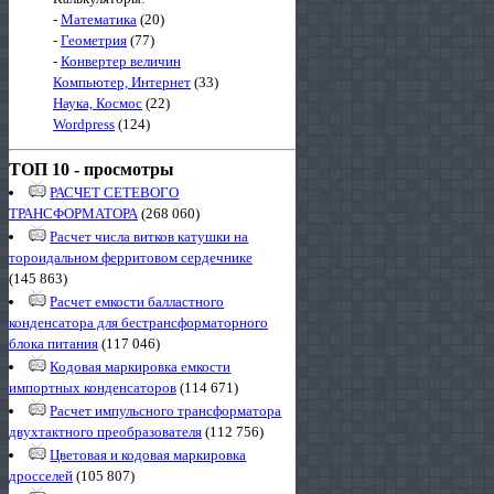
-
Математика
(20)
-
Геометрия
(77)
-
Конвертер величин
Компьютер, Интернет
(33)
Наука, Космос
(22)
Wordpress
(124)
ТОП 10 - просмотры
РАСЧЕТ СЕТЕВОГО
ТРАНСФОРМАТОРА
(268 060)
Расчет числа витков катушки на
тороидальном ферритовом сердечнике
(145 863)
Расчет емкости балластного
конденсатора для бестрансформаторного
блока питания
(117 046)
Кодовая маркировка емкости
импортных конденсаторов
(114 671)
Расчет импульсного трансформатора
двухтактного преобразователя
(112 756)
Цветовая и кодовая маркировка
дросселей
(105 807)