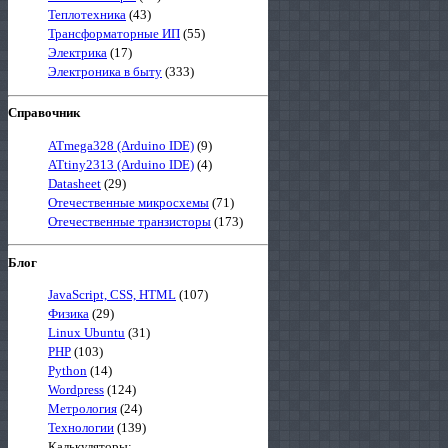
Теплотехника
(43)
Трансформаторные ИП
(55)
Электрика
(17)
Электроника в быту
(333)
Справочник
ATmega328 (Arduino IDE)
(9)
ATtiny2313 (Arduino IDE)
(4)
Datasheet
(29)
Отечественные микросхемы
(71)
Отечественные транзисторы
(173)
Блог
JavaScript, CSS, HTML
(107)
Физика
(29)
Linux Ubuntu
(31)
PHP
(103)
Python
(14)
Wordpress
(124)
Метрология
(24)
Технологии
(139)
Калькуляторы: