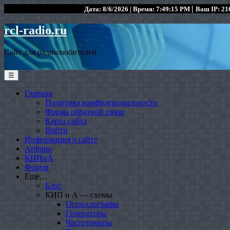
|
Дата: 8/6/2026 | Время: 7:49:15 PM
Ваш IP: 216
rcl-radio.ru
Сайт для радиолюбителей
☰
Главная
Политика конфиденциальности
Форма обратной связи
Карта сайта
Войти
Информация о сайте
Arduino
КИПиА
Форум
Ещё…
Блог
КИП и А — схемы
Осциллографы
Генераторы
Частотомеры