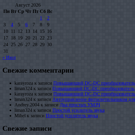
Август 2026
Пн
Вт
Ср
Чт
Пт
Сб
Вс
1
2
3
4
5
6
7
8
9
10
11
12
13
14
15
16
17
18
19
20
21
22
23
24
25
26
27
28
29
30
31
« Июл
Свежие комментарии
karayroza
к записи
Повышающий DC-DC преобразователь
liman324
к записи
Повышающий DC-DC преобразователь
karayroza
к записи
Повышающий DC-DC преобразователь
liman324
к записи
Автоуправление фитосветильником для
Andrey.2004
к записи
Два простых УМЗЧ
liman324
к записи
Простой усилитель звука
Mihel
к записи
Простой усилитель звука
Свежие записи