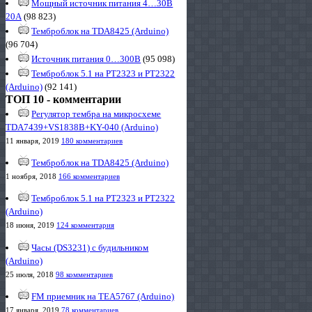
Мощный источник питания 4…30В
20А
(98 823)
Темброблок на TDA8425 (Arduino)
(96 704)
Источник питания 0…300В
(95 098)
Темброблок 5.1 на PT2323 и PT2322
(Arduino)
(92 141)
ТОП 10 - комментарии
Регулятор тембра на микросхеме
TDA7439+VS1838B+KY-040 (Arduino)
11 января, 2019
180 комментариев
Темброблок на TDA8425 (Arduino)
1 ноября, 2018
166 комментариев
Темброблок 5.1 на PT2323 и PT2322
(Arduino)
18 июня, 2019
124 комментария
Часы (DS3231) с будильником
(Arduino)
25 июля, 2018
98 комментариев
FM приемник на TEA5767 (Arduino)
17 января, 2019
78 комментариев