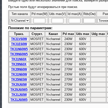
Введите одно или несколько значений для поиска, выбирите разбро
Пустые поля будут игнорироваться при поиске.
Тип канала
Pd max(W)
Uds max(V)
Id max(A)
Rds(Ом)
Раз
Похожие по параметрам:
Транз.
Структ.
Канал
Pd max
Uds max
Udg max
TK31V60W
MOSFET
N-channel
240W
600V
TK31E60W
MOSFET
N-channel
230W
600V
TK31N60W5
MOSFET
N-channel
230W
600V
TK39N60W5
MOSFET
N-channel
270W
600V
TK31N60X
MOSFET
N-channel
230W
600V
TK39N60X
MOSFET
N-channel
270W
600V
TK39N60W
MOSFET
N-channel
270W
600V
TK31N60W
MOSFET
N-channel
230W
600V
TK35N65W
MOSFET
N-channel
270W
650V
TK39J60W
MOSFET
N-channel
270W
600V
TK39J60W5
MOSFET
N-channel
270W
600V
TK31J60W
MOSFET
N-channel
230W
600V
TK31J60W5
MOSFET
N-channel
230W
600V