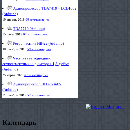
Аудиопроцессор TDA7419 + LCD1602
(Arduino)
10 апреля, 2019
68 комментариев
TDA7719 (Arduino)
15 июля, 2019
67 комментариев
Ретро часы на ИВ-22 (Arduino)
30 октября, 2019
59 комментариев
Часы на светодиодных
семисегментных индикаторах 1,8 дюйма
(Arduino)
25 марта, 2020
57 комментариев
Аудиопроцессор BD37534FV
(Arduino)
11 октября, 2019
52 комментария
Календарь