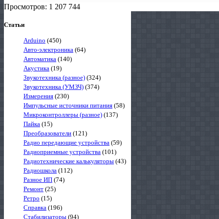
Просмотров: 1 207 744
Статьи
Arduino
(450)
Авто-электроника
(64)
Автоматика
(140)
Акустика
(19)
Звукотехника (разное)
(324)
Звукотехника (УМЗЧ)
(374)
Измерения
(230)
Импульсные источники питания
(58)
Микроконтроллеры (разное)
(137)
Пайка
(15)
Преобразователи
(121)
Радио передающие устройства
(59)
Радиоприемные устройства
(101)
Радиотехнические калькуляторы
(43)
Радиошкола
(112)
Разное ИП
(74)
Ремонт
(25)
Ретро
(15)
Справка
(196)
Стабилизаторы
(94)