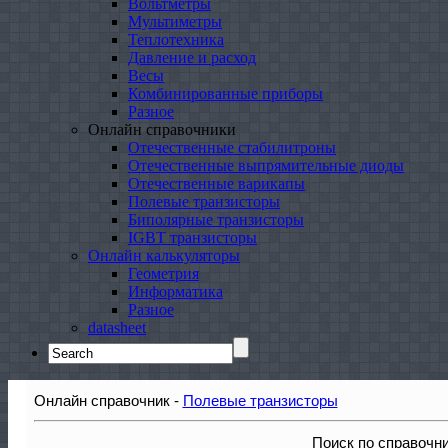
Вольтметры
Мультиметры
Теплотехника
Давление и расход
Весы
Комбинированные приборы
Разное
Онлайн справочники
Отечественные стабилитроны
Отечественные выпрямительные диоды
Отечественные варикапы
Полевые транзисторы
Биполярные транзисторы
IGBT транзисторы
Онлайн калькуляторы
Геометрия
Информатика
Разное
datasheet
Search
for:
Онлайн справочник -
Полевые транзисторы
Поиск по справочн