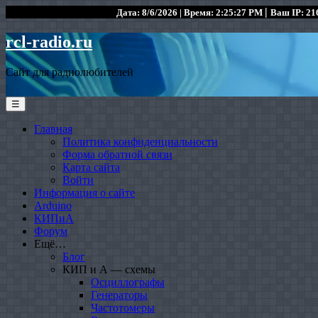
|
Дата: 8/6/2026 | Время: 2:25:27 PM
Ваш IP: 216
rcl-radio.ru
Сайт для радиолюбителей
☰
Главная
Политика конфиденциальности
Форма обратной связи
Карта сайта
Войти
Информация о сайте
Arduino
КИПиА
Форум
Ещё…
Блог
КИП и А — схемы
Осциллографы
Генераторы
Частотомеры