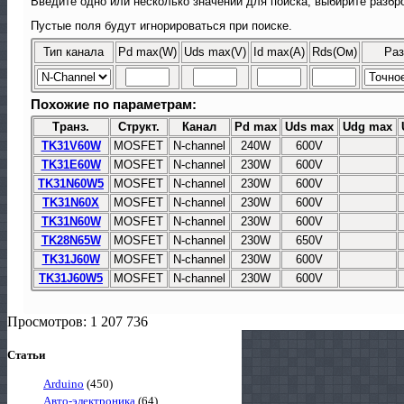
Введите одно или несколько значений для поиска, выбирите разбро
Пустые поля будут игнорироваться при поиске.
Тип канала
Pd max(W)
Uds max(V)
Id max(A)
Rds(Ом)
Раз
Похожие по параметрам:
Транз.
Структ.
Канал
Pd max
Uds max
Udg max
TK31V60W
MOSFET
N-channel
240W
600V
TK31E60W
MOSFET
N-channel
230W
600V
TK31N60W5
MOSFET
N-channel
230W
600V
TK31N60X
MOSFET
N-channel
230W
600V
TK31N60W
MOSFET
N-channel
230W
600V
TK28N65W
MOSFET
N-channel
230W
650V
TK31J60W
MOSFET
N-channel
230W
600V
TK31J60W5
MOSFET
N-channel
230W
600V
Просмотров: 1 207 736
Статьи
Arduino
(450)
Авто-электроника
(64)