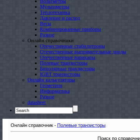
Вольтметры
Мультиметры
Теплотехника
Давление и расход
Весы
Комбинированные приборы
Разное
Онлайн справочники
Отечественные стабилитроны
Отечественные выпрямительные диоды
Отечественные варикапы
Полевые транзисторы
Биполярные транзисторы
IGBT транзисторы
Онлайн калькуляторы
Геометрия
Информатика
Разное
datasheet
Search
for:
Онлайн справочник -
Полевые транзисторы
Поиск по справочн