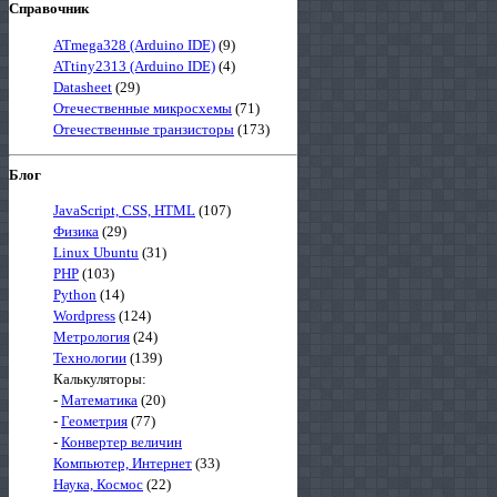
Справочник
ATmega328 (Arduino IDE)
(9)
ATtiny2313 (Arduino IDE)
(4)
Datasheet
(29)
Отечественные микросхемы
(71)
Отечественные транзисторы
(173)
Блог
JavaScript, CSS, HTML
(107)
Физика
(29)
Linux Ubuntu
(31)
PHP
(103)
Python
(14)
Wordpress
(124)
Метрология
(24)
Технологии
(139)
Калькуляторы:
-
Математика
(20)
-
Геометрия
(77)
-
Конвертер величин
Компьютер, Интернет
(33)
Наука, Космос
(22)