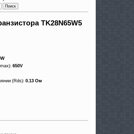
ранзистора TK28N65W5
0W
 max):
650V
оянии (Rds):
0.13 Ом