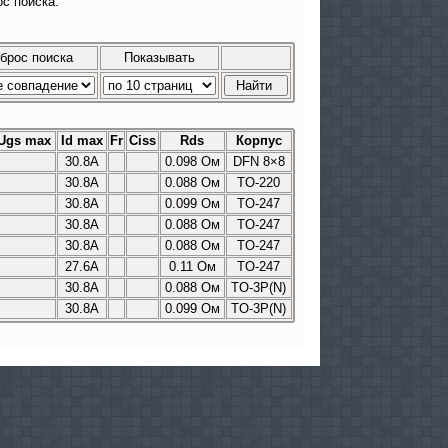
с поиска.
брос поиска
Показывать
Ugs max
Id max
Fr
Сiss
Rds
Корпус
30.8A
0.098 Ом
DFN 8×8
30.8A
0.088 Ом
TO-220
30.8A
0.099 Ом
TO-247
30.8A
0.088 Ом
TO-247
30.8A
0.088 Ом
TO-247
27.6A
0.11 Ом
TO-247
30.8A
0.088 Ом
TO-3P(N)
30.8A
0.099 Ом
TO-3P(N)