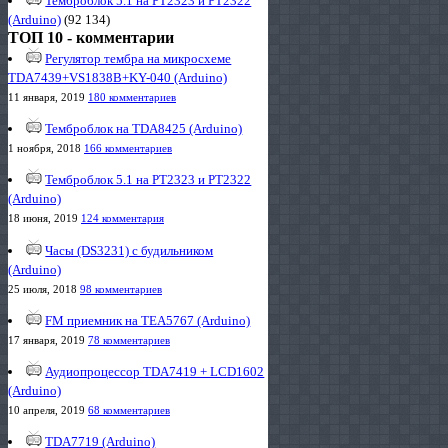
Темброблок 5.1 на PT2323 и PT2322
(Arduino)
(92 134)
ТОП 10 - комментарии
Регулятор тембра на микросхеме
TDA7439+VS1838B+KY-040 (Arduino)
11 января, 2019
180 комментариев
Темброблок на TDA8425 (Arduino)
1 ноября, 2018
166 комментариев
Темброблок 5.1 на PT2323 и PT2322
(Arduino)
18 июня, 2019
124 комментария
Часы (DS3231) с будильником
(Arduino)
25 июля, 2018
98 комментариев
FM приемник на TEA5767 (Arduino)
17 января, 2019
78 комментариев
Аудиопроцессор TDA7419 + LCD1602
(Arduino)
10 апреля, 2019
68 комментариев
TDA7719 (Arduino)