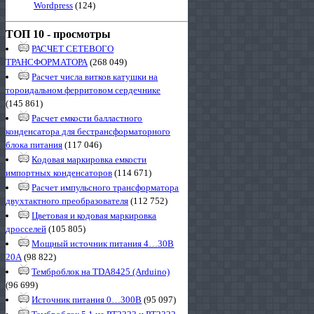
Wordpress
(124)
ТОП 10 - просмотры
РАСЧЕТ СЕТЕВОГО
ТРАНСФОРМАТОРА
(268 049)
Расчет числа витков катушки на
тороидальном ферритовом сердечнике
(145 861)
Расчет емкости балластного
конденсатора для бестрансформаторного
блока питания
(117 046)
Кодовая маркировка емкости
импортных конденсаторов
(114 671)
Расчет импульсного трансформатора
двухтактного преобразователя
(112 752)
Цветовая и кодовая маркировка
дросселей
(105 805)
Мощный источник питания 4…30В
20А
(98 822)
Темброблок на TDA8425 (Arduino)
(96 699)
Источник питания 0…300В
(95 097)