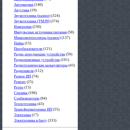
Автоматика
(140)
Акустика
(19)
Звукотехника (разное)
(324)
Звукотехника (УМЗЧ)
(374)
Измерения
(230)
Импульсные источники питания
(58)
Микроконтроллеры (разное)
(137)
Пайка
(15)
Преобразователи
(121)
Радио передающие устройства
(59)
Радиоприемные устройства
(101)
Радиотехнические калькуляторы
(43)
Радиошкола
(112)
Разное ИП
(74)
Ремонт
(25)
Ретро
(15)
Справка
(196)
Стабилизаторы
(94)
Теплотехника
(43)
Трансформаторные ИП
(55)
Электрика
(17)
Электроника в быту
(333)