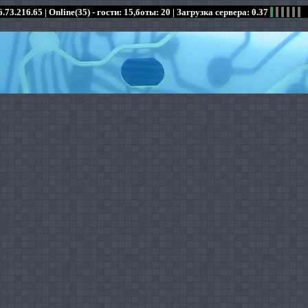
.73.216.65 |
Online(35) - гости: 15,боты: 20
| Загрузка сервера: 0.37
:
:
:
:
:
:
:
:
:
:
:
: