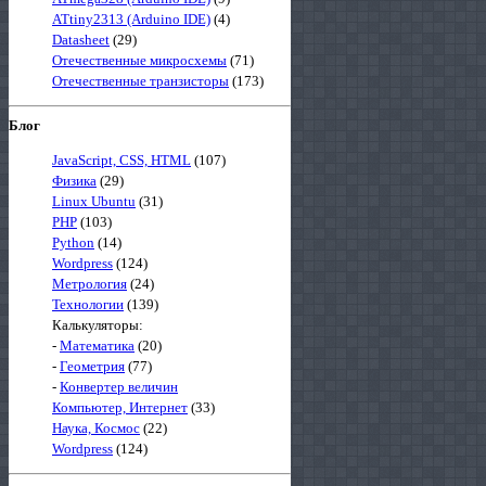
ATtiny2313 (Arduino IDE)
(4)
Datasheet
(29)
Отечественные микросхемы
(71)
Отечественные транзисторы
(173)
Блог
JavaScript, CSS, HTML
(107)
Физика
(29)
Linux Ubuntu
(31)
PHP
(103)
Python
(14)
Wordpress
(124)
Метрология
(24)
Технологии
(139)
Калькуляторы:
-
Математика
(20)
-
Геометрия
(77)
-
Конвертер величин
Компьютер, Интернет
(33)
Наука, Космос
(22)
Wordpress
(124)