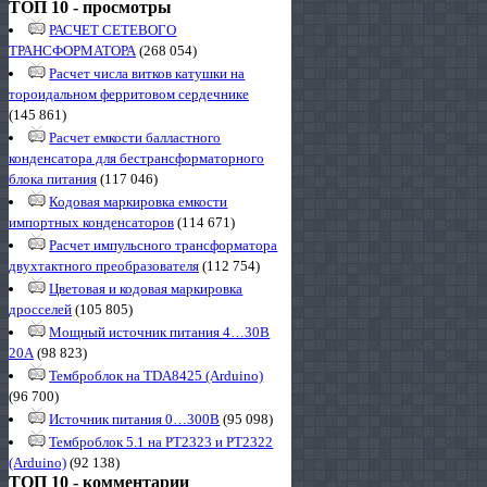
ТОП 10 - просмотры
РАСЧЕТ СЕТЕВОГО
ТРАНСФОРМАТОРА
(268 054)
Расчет числа витков катушки на
тороидальном ферритовом сердечнике
(145 861)
Расчет емкости балластного
конденсатора для бестрансформаторного
блока питания
(117 046)
Кодовая маркировка емкости
импортных конденсаторов
(114 671)
Расчет импульсного трансформатора
двухтактного преобразователя
(112 754)
Цветовая и кодовая маркировка
дросселей
(105 805)
Мощный источник питания 4…30В
20А
(98 823)
Темброблок на TDA8425 (Arduino)
(96 700)
Источник питания 0…300В
(95 098)
Темброблок 5.1 на PT2323 и PT2322
(Arduino)
(92 138)
ТОП 10 - комментарии