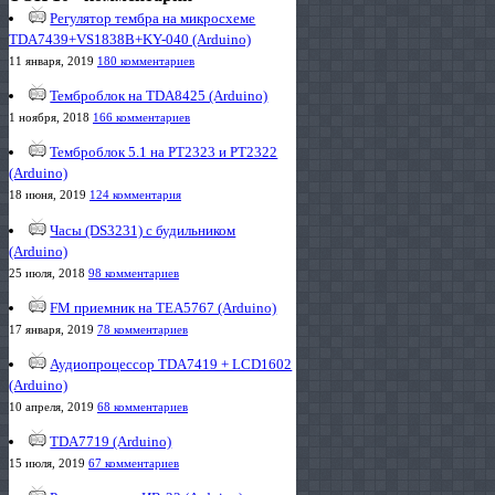
Регулятор тембра на микросхеме
TDA7439+VS1838B+KY-040 (Arduino)
11 января, 2019
180 комментариев
Темброблок на TDA8425 (Arduino)
1 ноября, 2018
166 комментариев
Темброблок 5.1 на PT2323 и PT2322
(Arduino)
18 июня, 2019
124 комментария
Часы (DS3231) с будильником
(Arduino)
25 июля, 2018
98 комментариев
FM приемник на TEA5767 (Arduino)
17 января, 2019
78 комментариев
Аудиопроцессор TDA7419 + LCD1602
(Arduino)
10 апреля, 2019
68 комментариев
TDA7719 (Arduino)
15 июля, 2019
67 комментариев