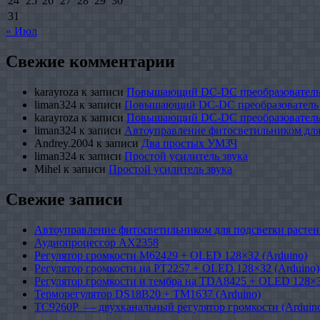
24
25
26
27
28
29
30
31
« Июл
Свежие комментарии
karayroza
к записи
Повышающий DC-DC преобразователь
liman324
к записи
Повышающий DC-DC преобразователь
karayroza
к записи
Повышающий DC-DC преобразователь
liman324
к записи
Автоуправление фитосветильником для
Andrey.2004
к записи
Два простых УМЗЧ
liman324
к записи
Простой усилитель звука
Mihel
к записи
Простой усилитель звука
Свежие записи
Автоуправление фитосветильником для подсветки растен
Аудиопроцессор AX2358
Регулятор громкости M62429 + OLED 128×32 (Arduino)
Регулятор громкости на PT2257 + OLED 128×32 (Arduino)
Регулятор громкости и тембра на TDA8425 + OLED 128×3
Терморегулятор DS18B20 + TM1637 (Arduino)
TC9260P — двухканальный регулятор громкости (Arduin