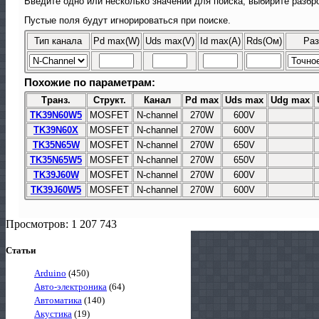
Введите одно или несколько значений для поиска, выбирите разбро
Пустые поля будут игнорироваться при поиске.
Тип канала
Pd max(W)
Uds max(V)
Id max(A)
Rds(Ом)
Раз
Похожие по параметрам:
Транз.
Структ.
Канал
Pd max
Uds max
Udg max
TK39N60W5
MOSFET
N-channel
270W
600V
TK39N60X
MOSFET
N-channel
270W
600V
TK35N65W
MOSFET
N-channel
270W
650V
TK35N65W5
MOSFET
N-channel
270W
650V
TK39J60W
MOSFET
N-channel
270W
600V
TK39J60W5
MOSFET
N-channel
270W
600V
Просмотров: 1 207 743
Статьи
Arduino
(450)
Авто-электроника
(64)
Автоматика
(140)
Акустика
(19)