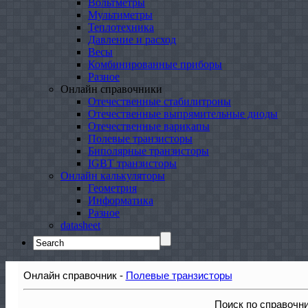
Вольтметры
Мультиметры
Теплотехника
Давление и расход
Весы
Комбинированные приборы
Разное
Онлайн справочники
Отечественные стабилитроны
Отечественные выпрямительные диоды
Отечественные варикапы
Полевые транзисторы
Биполярные транзисторы
IGBT транзисторы
Онлайн калькуляторы
Геометрия
Информатика
Разное
datasheet
Search
for:
Онлайн справочник -
Полевые транзисторы
Поиск по справочн