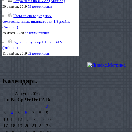
Ретро часы на ИВ-22 (Arduino)
30 октября, 2019
59 комментариев
Часы на светодиодных
семисегментных индикаторах 1,8 дюйма
(Arduino)
25 марта, 2020
57 комментариев
Аудиопроцессор BD37534FV
(Arduino)
11 октября, 2019
52 комментария
Календарь
Август 2026
Пн
Вт
Ср
Чт
Пт
Сб
Вс
1
2
3
4
5
6
7
8
9
10
11
12
13
14
15
16
17
18
19
20
21
22
23