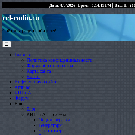
|
Дата: 8/6/2026 | Время: 5:14:11 PM
Ваш IP: 216
rcl-radio.ru
Сайт для радиолюбителей
☰
Главная
Политика конфиденциальности
Форма обратной связи
Карта сайта
Войти
Информация о сайте
Arduino
КИПиА
Форум
Ещё…
Блог
КИП и А — схемы
Осциллографы
Генераторы
Частотомеры