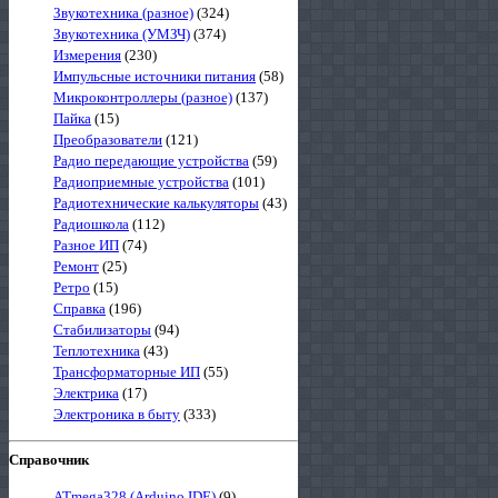
Звукотехника (разное)
(324)
Звукотехника (УМЗЧ)
(374)
Измерения
(230)
Импульсные источники питания
(58)
Микроконтроллеры (разное)
(137)
Пайка
(15)
Преобразователи
(121)
Радио передающие устройства
(59)
Радиоприемные устройства
(101)
Радиотехнические калькуляторы
(43)
Радиошкола
(112)
Разное ИП
(74)
Ремонт
(25)
Ретро
(15)
Справка
(196)
Стабилизаторы
(94)
Теплотехника
(43)
Трансформаторные ИП
(55)
Электрика
(17)
Электроника в быту
(333)
Справочник
ATmega328 (Arduino IDE)
(9)