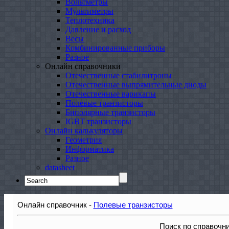
Вольтметры
Мультиметры
Теплотехника
Давление и расход
Весы
Комбинированные приборы
Разное
Онлайн справочники
Отечественные стабилитроны
Отечественные выпрямительные диоды
Отечественные варикапы
Полевые транзисторы
Биполярные транзисторы
IGBT транзисторы
Онлайн калькуляторы
Геометрия
Информатика
Разное
datasheet
Search
for:
Онлайн справочник -
Полевые транзисторы
Поиск по справочн