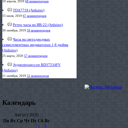
10 апреля, 2019
68 комментариев
TDA7719 (Arduino)
15 июля, 2019
67 комментариев
Ретро часы на ИВ-22 (Arduino)
30 октября, 2019
59 комментариев
Часы на светодиодных
семисегментных индикаторах 1,8 дюйма
(Arduino)
25 марта, 2020
57 комментариев
Аудиопроцессор BD37534FV
(Arduino)
11 октября, 2019
52 комментария
Календарь
Август 2026
Пн
Вт
Ср
Чт
Пт
Сб
Вс
1
2