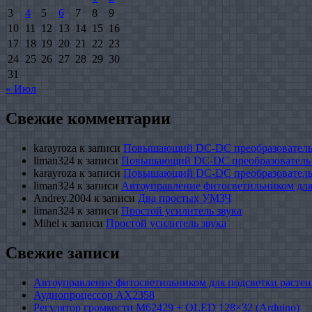
3
4
5
6
7
8
9
10
11
12
13
14
15
16
17
18
19
20
21
22
23
24
25
26
27
28
29
30
31
« Июл
Свежие комментарии
karayroza
к записи
Повышающий DC-DC преобразователь
liman324
к записи
Повышающий DC-DC преобразователь
karayroza
к записи
Повышающий DC-DC преобразователь
liman324
к записи
Автоуправление фитосветильником для
Andrey.2004
к записи
Два простых УМЗЧ
liman324
к записи
Простой усилитель звука
Mihel
к записи
Простой усилитель звука
Свежие записи
Автоуправление фитосветильником для подсветки растен
Аудиопроцессор AX2358
Регулятор громкости M62429 + OLED 128×32 (Arduino)