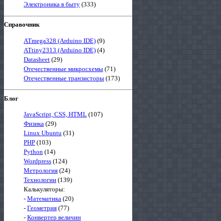
Электроника в быту
(333)
Справочник
ATmega328 (Arduino IDE)
(9)
ATtiny2313 (Arduino IDE)
(4)
Datasheet
(29)
Отечественные микросхемы
(71)
Отечественные транзисторы
(173)
Блог
JavaScript, CSS, HTML
(107)
Физика
(29)
Linux Ubuntu
(31)
PHP
(103)
Python
(14)
Wordpress
(124)
Метрология
(24)
Технологии
(139)
Калькуляторы:
-
Математика
(20)
-
Геометрия
(77)
-
Конвертер величин