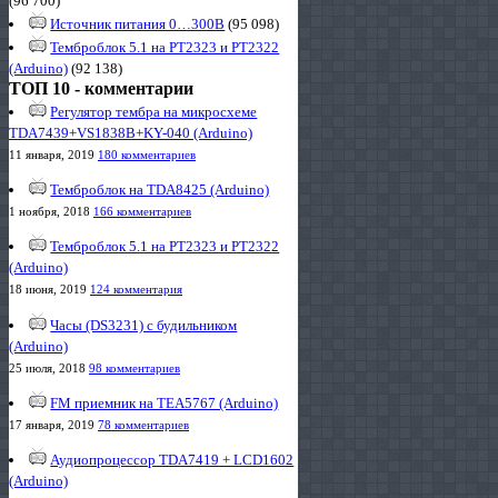
(96 700)
Источник питания 0…300В
(95 098)
Темброблок 5.1 на PT2323 и PT2322
(Arduino)
(92 138)
ТОП 10 - комментарии
Регулятор тембра на микросхеме
TDA7439+VS1838B+KY-040 (Arduino)
11 января, 2019
180 комментариев
Темброблок на TDA8425 (Arduino)
1 ноября, 2018
166 комментариев
Темброблок 5.1 на PT2323 и PT2322
(Arduino)
18 июня, 2019
124 комментария
Часы (DS3231) с будильником
(Arduino)
25 июля, 2018
98 комментариев
FM приемник на TEA5767 (Arduino)
17 января, 2019
78 комментариев
Аудиопроцессор TDA7419 + LCD1602
(Arduino)