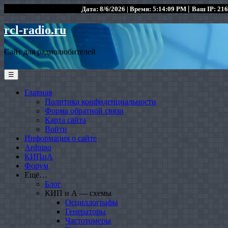
|
Дата: 8/6/2026 | Время: 5:14:09 PM
Ваш IP: 216
rcl-radio.ru
Сайт для радиолюбителей
☰
Главная
Политика конфиденциальности
Форма обратной связи
Карта сайта
Войти
Информация о сайте
Arduino
КИПиА
Форум
Ещё…
Блог
КИП и А — схемы
Осциллографы
Генераторы
Частотомеры