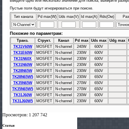
Введите одно или несколько значений для поиска, выбирите разбро
Пустые поля будут игнорироваться при поиске.
Тип канала
Pd max(W)
Uds max(V)
Id max(A)
Rds(Ом)
Раз
Похожие по параметрам:
Транз.
Структ.
Канал
Pd max
Uds max
Udg max
TK31V60W
MOSFET
N-channel
240W
600V
TK31E60W
MOSFET
N-channel
230W
600V
TK31N60X
MOSFET
N-channel
230W
600V
TK31N60W
MOSFET
N-channel
230W
600V
TK28N65W
MOSFET
N-channel
230W
650V
TK28N65W5
MOSFET
N-channel
230W
650V
TK35N65W
MOSFET
N-channel
270W
650V
TK35N65W5
MOSFET
N-channel
270W
650V
TK31J60W
MOSFET
N-channel
230W
600V
TK31J60W5
MOSFET
N-channel
230W
600V
Просмотров: 1 207 742
Статьи