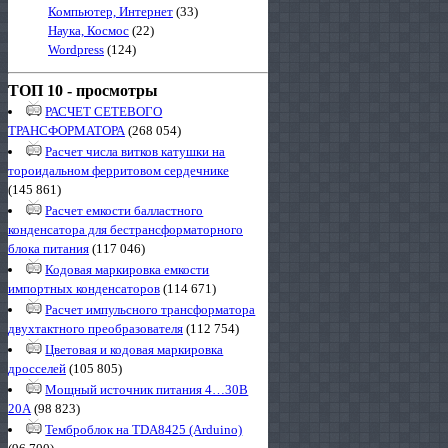
Компьютер, Интернет
(33)
Наука, Космос
(22)
Wordpress
(124)
ТОП 10 - просмотры
РАСЧЕТ СЕТЕВОГО
ТРАНСФОРМАТОРА
(268 054)
Расчет числа витков катушки на
тороидальном ферритовом сердечнике
(145 861)
Расчет емкости балластного
конденсатора для бестрансформаторного
блока питания
(117 046)
Кодовая маркировка емкости
импортных конденсаторов
(114 671)
Расчет импульсного трансформатора
двухтактного преобразователя
(112 754)
Цветовая и кодовая маркировка
дросселей
(105 805)
Мощный источник питания 4…30В
20А
(98 823)
Темброблок на TDA8425 (Arduino)