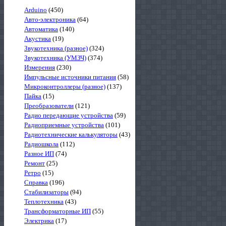
Arduino
(450)
Авто-электроника
(64)
Автоматика
(140)
Акустика
(19)
Звукотехника (разное)
(324)
Звукотехника (УМЗЧ)
(374)
Измерения
(230)
Импульсные источники питания
(58)
Микроконтроллеры (разное)
(137)
Пайка
(15)
Преобразователи
(121)
Радио передающие устройства
(59)
Радиоприемные устройства
(101)
Радиотехнические калькуляторы
(43)
Радиошкола
(112)
Разное ИП
(74)
Ремонт
(25)
Ретро
(15)
Справка
(196)
Стабилизаторы
(94)
Теплотехника
(43)
Трансформаторные ИП
(55)
Электрика
(17)