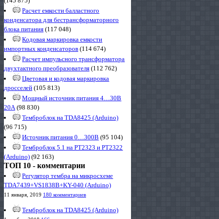
(145 875)
Расчет емкости балластного
конденсатора для бестрансформаторного
блока питания
(117 048)
Кодовая маркировка емкости
импортных конденсаторов
(114 674)
Расчет импульсного трансформатора
двухтактного преобразователя
(112 762)
Цветовая и кодовая маркировка
дросселей
(105 813)
Мощный источник питания 4…30В
20А
(98 830)
Темброблок на TDA8425 (Arduino)
(96 715)
Источник питания 0…300В
(95 104)
Темброблок 5.1 на PT2323 и PT2322
(Arduino)
(92 163)
ТОП 10 - комментарии
Регулятор тембра на микросхеме
TDA7439+VS1838B+KY-040 (Arduino)
11 января, 2019
180 комментариев
Темброблок на TDA8425 (Arduino)