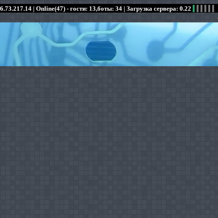
6.73.217.14 |
Online(47) - гости: 13,боты: 34
| Загрузка сервера: 0.22
:
:
:
:
:
:
:
:
:
:
:
: