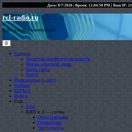
|
Дата: 8/7/2026 | Время: 12:04:50 PM
Ваш IP: 21
rcl-radio.ru
Сайт для радиолюбителей
☰
Главная
Политика конфиденциальности
Форма обратной связи
Карта сайта
Войти
Информация о сайте
Arduino
КИПиА
Форум
Ещё…
Блог
КИП и А — схемы
Осциллографы
Генераторы
Частотомеры