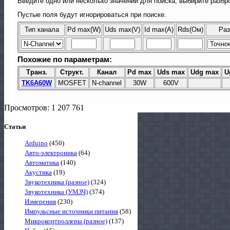
Введите одно или несколько значений для поиска, выбирите разбро
Пустые поля будут игнорироваться при поиске.
Тип канала
Pd max(W)
Uds max(V)
Id max(A)
Rds(Ом)
Раз
Похожие по параметрам:
Транз.
Структ.
Канал
Pd max
Uds max
Udg max
U
TK6A60W
MOSFET
N-channel
30W
600V
Просмотров: 1 207 761
Статьи
Arduino
(450)
Авто-электроника
(64)
Автоматика
(140)
Акустика
(19)
Звукотехника (разное)
(324)
Звукотехника (УМЗЧ)
(374)
Измерения
(230)
Импульсные источники питания
(58)
Микроконтроллеры (разное)
(137)