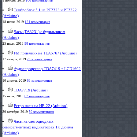
1 ноября, 2018
166 комментариев
Темброблок 5.1 на PT2323 и PT2322
(Arduino)
18 июня, 2019
124 комментария
Часы (DS3231) с будильником
(Arduino)
25 июля, 2018
98 комментариев
FM приемник на TEA5767 (Arduino)
17 января, 2019
78 комментариев
Аудиопроцессор TDA7419 + LCD1602
(Arduino)
10 апреля, 2019
68 комментариев
TDA7719 (Arduino)
15 июля, 2019
67 комментариев
Ретро часы на ИВ-22 (Arduino)
30 октября, 2019
59 комментариев
Часы на светодиодных
семисегментных индикаторах 1,8 дюйма
(Arduino)