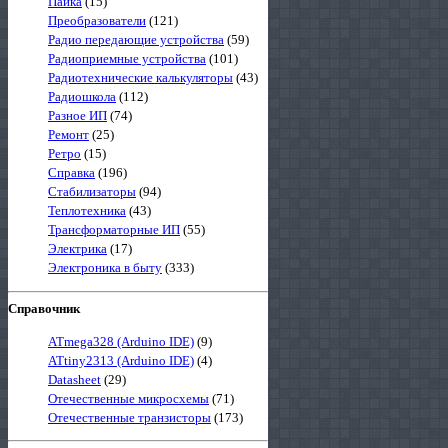
Пайка
(15)
Преобразователи
(121)
Радио передающие устройства
(59)
Радиоприемные устройства
(101)
Радиотехнические калькуляторы
(43)
Радиошкола
(112)
Разное ИП
(74)
Ремонт
(25)
Ретро
(15)
Справка
(196)
Стабилизаторы
(94)
Теплотехника
(43)
Трансформаторные ИП
(55)
Электрика
(17)
Электроника в быту
(333)
Справочник
ATmega328 (Arduino IDE)
(9)
ATtiny2313 (Arduino IDE)
(4)
Datasheet
(29)
Отечественные микросхемы
(71)
Отечественные транзисторы
(173)