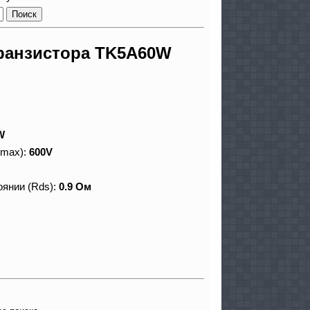
ранзистора TK5A60W
W
 max):
600V
оянии (Rds):
0.9 Ом