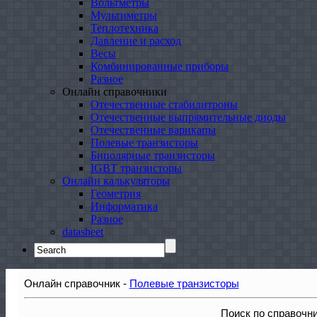
Вольтметры
Мультиметры
Теплотехника
Давление и расход
Весы
Комбинированные приборы
Разное
Онлайн справочники
Отечественные стабилитроны
Отечественные выпрямительные диоды
Отечественные варикапы
Полевые транзисторы
Биполярные транзисторы
IGBT транзисторы
Онлайн калькуляторы
Геометрия
Информатика
Разное
datasheet
Search
for:
Онлайн справочник -
Полевые транзисторы
Поиск по справочн