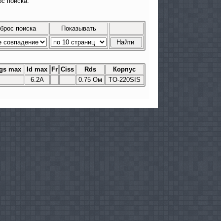
с поиска.
брос поиска
Показывать
gs max
Id max
Fr
Сiss
Rds
Корпус
6.2A
0.75 Ом
TO-220SIS