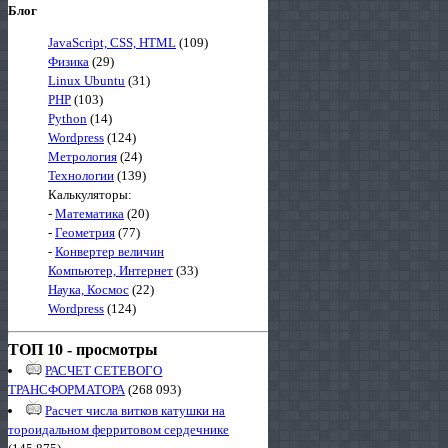
Блог
JavaScript, CSS, HTML
(109)
Физика
(29)
Linux Ubuntu
(31)
PHP
(103)
Python
(14)
Wordpress
(124)
Метрология
(24)
Технологии
(139)
Калькуляторы:
-
Математика
(20)
-
Геометрия
(77)
-
Конвертер величин
Компьютер, Интернет
(33)
Наука, Космос
(22)
Wordpress
(124)
ТОП 10 - просмотры
РАСЧЕТ СЕТЕВОГО
ТРАНСФОРМАТОРА
(268 093)
Расчет числа витков катушки на
тороидальном ферритовом сердечнике