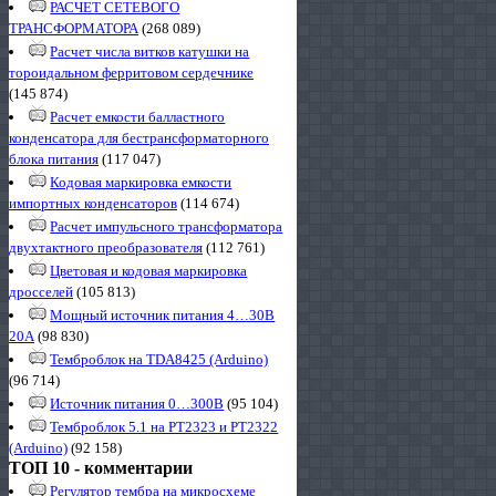
РАСЧЕТ СЕТЕВОГО
ТРАНСФОРМАТОРА
(268 089)
Расчет числа витков катушки на
тороидальном ферритовом сердечнике
(145 874)
Расчет емкости балластного
конденсатора для бестрансформаторного
блока питания
(117 047)
Кодовая маркировка емкости
импортных конденсаторов
(114 674)
Расчет импульсного трансформатора
двухтактного преобразователя
(112 761)
Цветовая и кодовая маркировка
дросселей
(105 813)
Мощный источник питания 4…30В
20А
(98 830)
Темброблок на TDA8425 (Arduino)
(96 714)
Источник питания 0…300В
(95 104)
Темброблок 5.1 на PT2323 и PT2322
(Arduino)
(92 158)
ТОП 10 - комментарии
Регулятор тембра на микросхеме