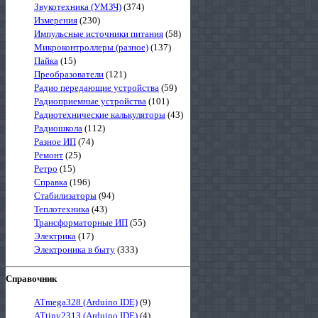
Звукотехника (УМЗЧ)
(374)
Измерения
(230)
Импульсные источники питания
(58)
Микроконтроллеры (разное)
(137)
Пайка
(15)
Преобразователи
(121)
Радио передающие устройства
(59)
Радиоприемные устройства
(101)
Радиотехнические калькуляторы
(43)
Радиошкола
(112)
Разное ИП
(74)
Ремонт
(25)
Ретро
(15)
Справка
(196)
Стабилизаторы
(94)
Теплотехника
(43)
Трансформаторные ИП
(55)
Электрика
(17)
Электроника в быту
(333)
Справочник
ATmega328 (Arduino IDE)
(9)
ATtiny2313 (Arduino IDE)
(4)