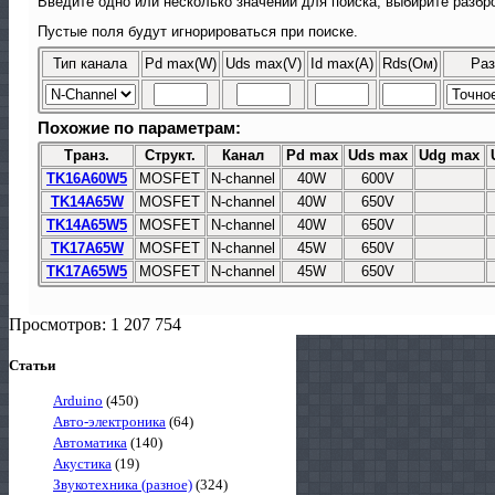
Введите одно или несколько значений для поиска, выбирите разбро
Пустые поля будут игнорироваться при поиске.
Тип канала
Pd max(W)
Uds max(V)
Id max(A)
Rds(Ом)
Раз
Похожие по параметрам:
Транз.
Структ.
Канал
Pd max
Uds max
Udg max
TK16A60W5
MOSFET
N-channel
40W
600V
TK14A65W
MOSFET
N-channel
40W
650V
TK14A65W5
MOSFET
N-channel
40W
650V
TK17A65W
MOSFET
N-channel
45W
650V
TK17A65W5
MOSFET
N-channel
45W
650V
Просмотров: 1 207 754
Статьи
Arduino
(450)
Авто-электроника
(64)
Автоматика
(140)
Акустика
(19)
Звукотехника (разное)
(324)