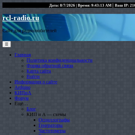
|
Дата: 8/7/2026 | Время: 9:43:13 AM
Ваш IP: 216
rcl-radio.ru
Сайт для радиолюбителей
☰
Главная
Политика конфиденциальности
Форма обратной связи
Карта сайта
Войти
Информация о сайте
Arduino
КИПиА
Форум
Ещё…
Блог
КИП и А — схемы
Осциллографы
Генераторы
Частотомеры