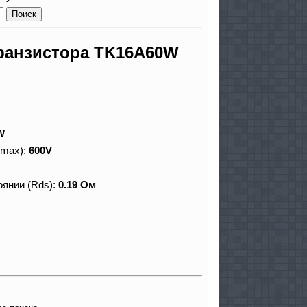
ранзистора TK16A60W
W
 max):
600V
оянии (Rds):
0.19 Ом