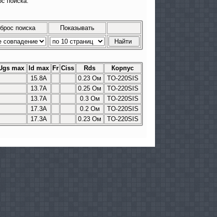
с поиска.
брос поиска
Показывать
Ugs max
Id max
Fr
Сiss
Rds
Корпус
15.8A
0.23 Ом
TO-220SIS
13.7A
0.25 Ом
TO-220SIS
13.7A
0.3 Ом
TO-220SIS
17.3A
0.2 Ом
TO-220SIS
17.3A
0.23 Ом
TO-220SIS