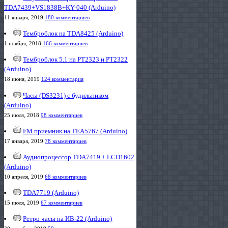
TDA7439+VS1838B+KY-040 (Arduino)
11 января, 2019
180 комментариев
Темброблок на TDA8425 (Arduino)
1 ноября, 2018
166 комментариев
Темброблок 5.1 на PT2323 и PT2322
(Arduino)
18 июня, 2019
124 комментария
Часы (DS3231) с будильником
(Arduino)
25 июля, 2018
98 комментариев
FM приемник на TEA5767 (Arduino)
17 января, 2019
78 комментариев
Аудиопроцессор TDA7419 + LCD1602
(Arduino)
10 апреля, 2019
68 комментариев
TDA7719 (Arduino)
15 июля, 2019
67 комментариев
Ретро часы на ИВ-22 (Arduino)