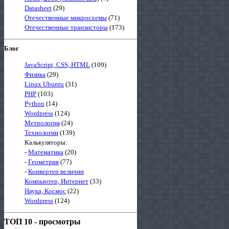
Datasheet
(29)
Отечественные микросхемы
(71)
Отечественные транзисторы
(173)
Блог
JavaScript, CSS, HTML
(109)
Физика
(29)
Linux Ubuntu
(31)
PHP
(103)
Python
(14)
Wordpress
(124)
Метрология
(24)
Технологии
(139)
Калькуляторы:
-
Математика
(20)
-
Геометрия
(77)
-
Конвертер величин
Компьютер, Интернет
(33)
Наука, Космос
(22)
Wordpress
(124)
ТОП 10 - просмотры