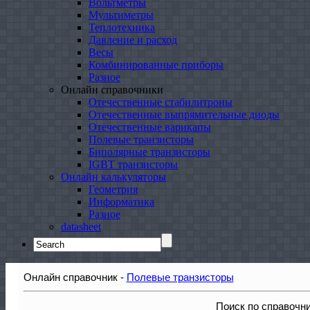
Вольтметры
Мультиметры
Теплотехника
Давление и расход
Весы
Комбинированные приборы
Разное
Онлайн справочники
Отечественные стабилитроны
Отечественные выпрямительные диоды
Отечественные варикапы
Полевые транзисторы
Биполярные транзисторы
IGBT транзисторы
Онлайн калькуляторы
Геометрия
Информатика
Разное
datasheet
Search
for:
Онлайн справочник -
Полевые транзисторы
Поиск по справочн