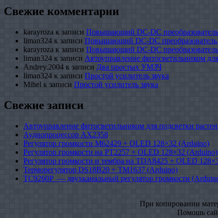
Свежие комментарии
karayroza
к записи
Повышающий DC-DC преобразователь
liman324
к записи
Повышающий DC-DC преобразователь
karayroza
к записи
Повышающий DC-DC преобразователь
liman324
к записи
Автоуправление фитосветильником для
Andrey.2004
к записи
Два простых УМЗЧ
liman324
к записи
Простой усилитель звука
Mihel
к записи
Простой усилитель звука
Свежие записи
Автоуправление фитосветильником для подсветки растен
Аудиопроцессор AX2358
Регулятор громкости M62429 + OLED 128×32 (Arduino)
Регулятор громкости на PT2257 + OLED 128×32 (Arduino)
Регулятор громкости и тембра на TDA8425 + OLED 128×3
Терморегулятор DS18B20 + TM1637 (Arduino)
TC9260P — двухканальный регулятор громкости (Arduin
При копировании матери
Помошь сайт