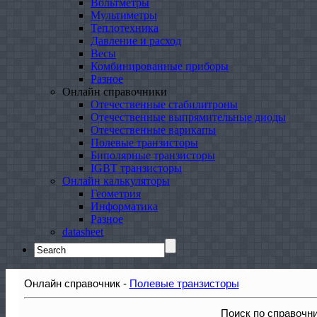
Вольтметры
Мультиметры
Теплотехника
Давление и расход
Весы
Комбинированные приборы
Разное
Онлайн справочники
Отечественные стабилитроны
Отечественные выпрямительные диоды
Отечественные варикапы
Полевые транзисторы
Биполярные транзисторы
IGBT транзисторы
Онлайн калькуляторы
Геометрия
Информатика
Разное
datasheet
Search
for:
Онлайн справочник -
Полевые транзисторы
Поиск по справочн