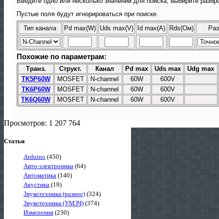
Введите одно или несколько значений для поиска, выбирите разбро
Пустые поля будут игнорироваться при поиске.
Тип канала
Pd max(W)
Uds max(V)
Id max(A)
Rds(Ом)
Раз
Похожие по параметрам:
Транз.
Структ.
Канал
Pd max
Uds max
Udg max
TK5P60W
MOSFET
N-channel
60W
600V
TK6P60W
MOSFET
N-channel
60W
600V
TK6Q60W
MOSFET
N-channel
60W
600V
Просмотров: 1 207 764
Статьи
Arduino
(450)
Авто-электроника
(64)
Автоматика
(140)
Акустика
(19)
Звукотехника (разное)
(324)
Звукотехника (УМЗЧ)
(374)
Измерения
(230)