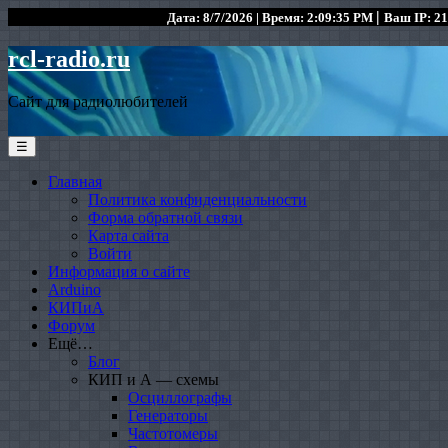
|
Дата: 8/7/2026 | Время: 2:09:35 PM
Ваш IP: 21
rcl-radio.ru
Сайт для радиолюбителей
☰
Главная
Политика конфиденциальности
Форма обратной связи
Карта сайта
Войти
Информация о сайте
Arduino
КИПиА
Форум
Ещё…
Блог
КИП и А — схемы
Осциллографы
Генераторы
Частотомеры