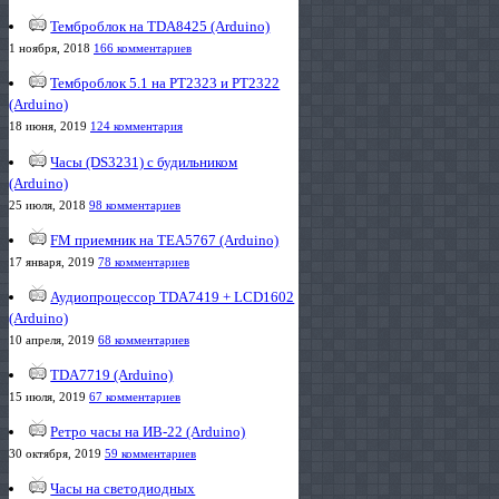
Темброблок на TDA8425 (Arduino)
1 ноября, 2018
166 комментариев
Темброблок 5.1 на PT2323 и PT2322
(Arduino)
18 июня, 2019
124 комментария
Часы (DS3231) с будильником
(Arduino)
25 июля, 2018
98 комментариев
FM приемник на TEA5767 (Arduino)
17 января, 2019
78 комментариев
Аудиопроцессор TDA7419 + LCD1602
(Arduino)
10 апреля, 2019
68 комментариев
TDA7719 (Arduino)
15 июля, 2019
67 комментариев
Ретро часы на ИВ-22 (Arduino)
30 октября, 2019
59 комментариев
Часы на светодиодных