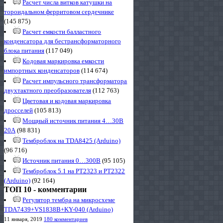
Расчет числа витков катушки на
тороидальном ферритовом сердечнике
(145 875)
Расчет емкости балластного
конденсатора для бестрансформаторного
блока питания
(117 049)
Кодовая маркировка емкости
импортных конденсаторов
(114 674)
Расчет импульсного трансформатора
двухтактного преобразователя
(112 763)
Цветовая и кодовая маркировка
дросселей
(105 813)
Мощный источник питания 4…30В
20А
(98 831)
Темброблок на TDA8425 (Arduino)
(96 716)
Источник питания 0…300В
(95 105)
Темброблок 5.1 на PT2323 и PT2322
(Arduino)
(92 164)
ТОП 10 - комментарии
Регулятор тембра на микросхеме
TDA7439+VS1838B+KY-040 (Arduino)
11 января, 2019
180 комментариев