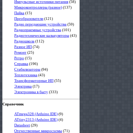
Импульсные источники питания
(58)
Микроконтроллеры (разное)
(137)
Пайка
(15)
Преобразователи
(121)
Радио передающие устройства
(59)
Радиоприемные устройства
(101)
Радиотехнические калькуляторы
(43)
Радиошкола
(112)
Разное ИП
(74)
Ремонт
(25)
Ретро
(15)
Справка
(196)
Стабилизаторы
(94)
Теплотехника
(43)
Трансформаторные ИП
(55)
Электрика
(17)
Электроника в быту
(333)
Справочник
ATmega328 (Arduino IDE)
(9)
ATtiny2313 (Arduino IDE)
(4)
Datasheet
(29)
Отечественные микросхемы
(71)