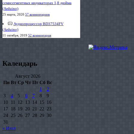
семисегментных индикаторах 1,8 дюйма
(Arduino)
25 марта, 2020
57 комментариев
Аудиопроцессор BD37534FV
(Arduino)
11 октября, 2019
52 комментария
Календарь
Август 2026
Пн
Вт
Ср
Чт
Пт
Сб
Вс
1
2
3
4
5
6
7
8
9
10
11
12
13
14
15
16
17
18
19
20
21
22
23
24
25
26
27
28
29
30
31
« Июл