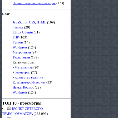
Отечественные транзисторы
(173)
Блог
JavaScript, CSS, HTML
(109)
Физика
(29)
Linux Ubuntu
(31)
PHP
(103)
Python
(14)
Wordpress
(124)
Метрология
(24)
Технологии
(139)
Калькуляторы:
-
Математика
(20)
-
Геометрия
(77)
-
Конвертер величин
Компьютер, Интернет
(33)
Наука, Космос
(22)
Wordpress
(124)
ТОП 10 - просмотры
РАСЧЕТ СЕТЕВОГО
ТРАНСФОРМАТОРА
(268 093)