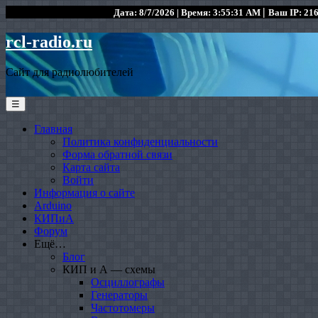
|
Дата: 8/7/2026 | Время: 3:55:31 AM
Ваш IP: 216
rcl-radio.ru
Сайт для радиолюбителей
☰
Главная
Политика конфиденциальности
Форма обратной связи
Карта сайта
Войти
Информация о сайте
Arduino
КИПиА
Форум
Ещё…
Блог
КИП и А — схемы
Осциллографы
Генераторы
Частотомеры