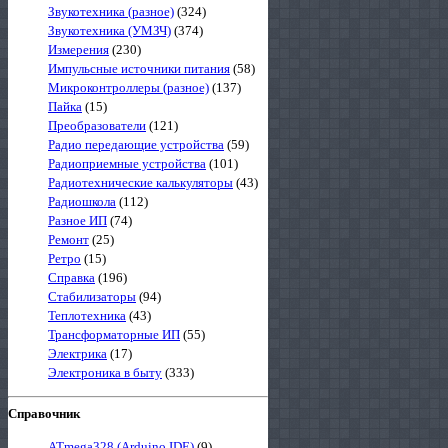
Звукотехника (разное)
(324)
Звукотехника (УМЗЧ)
(374)
Измерения
(230)
Импульсные источники питания
(58)
Микроконтроллеры (разное)
(137)
Пайка
(15)
Преобразователи
(121)
Радио передающие устройства
(59)
Радиоприемные устройства
(101)
Радиотехнические калькуляторы
(43)
Радиошкола
(112)
Разное ИП
(74)
Ремонт
(25)
Ретро
(15)
Справка
(196)
Стабилизаторы
(94)
Теплотехника
(43)
Трансформаторные ИП
(55)
Электрика
(17)
Электроника в быту
(333)
Справочник
ATmega328 (Arduino IDE)
(9)