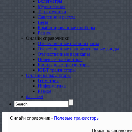
Вольтметры
Мультиметры
Теплотехника
Давление и расход
Весы
Комбинированные приборы
Разное
Онлайн справочники
Отечественные стабилитроны
Отечественные выпрямительные диоды
Отечественные варикапы
Полевые транзисторы
Биполярные транзисторы
IGBT транзисторы
Онлайн калькуляторы
Геометрия
Информатика
Разное
datasheet
Search
for:
Онлайн справочник -
Полевые транзисторы
Поиск по справочн