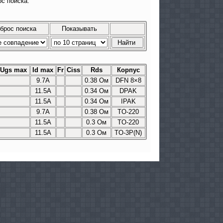
с поиска.
брос поиска
Показывать
Ugs max
Id max
Fr
Сiss
Rds
Корпус
9.7A
0.38 Ом
DFN 8×8
11.5A
0.34 Ом
DPAK
11.5A
0.34 Ом
IPAK
9.7A
0.38 Ом
TO-220
11.5A
0.3 Ом
TO-220
11.5A
0.3 Ом
TO-3P(N)