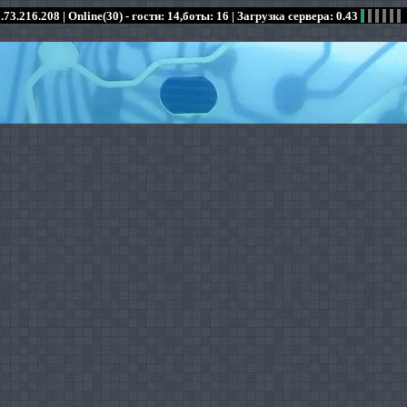
.73.216.208 |
Online(30) - гости: 14,боты: 16
| Загрузка сервера: 0.43
:
:
:
:
:
:
:
:
:
:
:
: