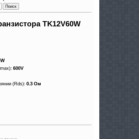
ранзистора TK12V60W
4W
 max):
600V
оянии (Rds):
0.3 Ом