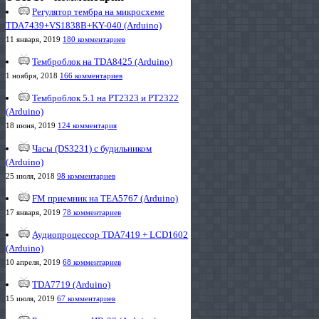
Регулятор тембра на микросхеме
TDA7439+VS1838B+KY-040 (Arduino)
11 января, 2019
180 комментариев
Темброблок на TDA8425 (Arduino)
1 ноября, 2018
166 комментариев
Темброблок 5.1 на PT2323 и PT2322
(Arduino)
18 июня, 2019
124 комментария
Часы (DS3231) с будильником
(Arduino)
25 июля, 2018
98 комментариев
FM приемник на TEA5767 (Arduino)
17 января, 2019
78 комментариев
Аудиопроцессор TDA7419 + LCD1602
(Arduino)
10 апреля, 2019
68 комментариев
TDA7719 (Arduino)
15 июля, 2019
67 комментариев