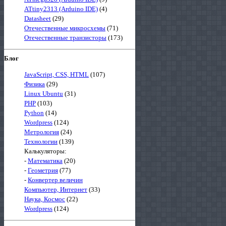
ATtiny2313 (Arduino IDE)
(4)
Datasheet
(29)
Отечественные микросхемы
(71)
Отечественные транзисторы
(173)
Блог
JavaScript, CSS, HTML
(107)
Физика
(29)
Linux Ubuntu
(31)
PHP
(103)
Python
(14)
Wordpress
(124)
Метрология
(24)
Технологии
(139)
Калькуляторы:
-
Математика
(20)
-
Геометрия
(77)
-
Конвертер величин
Компьютер, Интернет
(33)
Наука, Космос
(22)
Wordpress
(124)