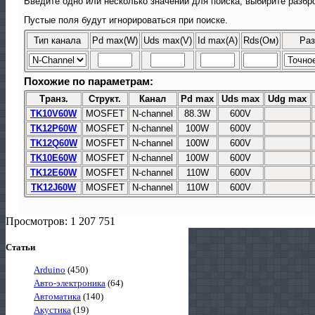
Введите одно или несколько значений для поиска, выбирите разбро
Пустые поля будут игнорироваться при поиске.
Тип канала
Pd max(W)
Uds max(V)
Id max(A)
Rds(Ом)
Раз
Похожие по параметрам:
Транз.
Структ.
Канал
Pd max
Uds max
Udg max
TK10V60W
MOSFET
N-channel
88.3W
600V
TK12P60W
MOSFET
N-channel
100W
600V
TK12Q60W
MOSFET
N-channel
100W
600V
TK10E60W
MOSFET
N-channel
100W
600V
TK12E60W
MOSFET
N-channel
110W
600V
TK12J60W
MOSFET
N-channel
110W
600V
Просмотров: 1 207 751
Статьи
Arduino
(450)
Авто-электроника
(64)
Автоматика
(140)
Акустика
(19)