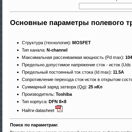
Основные параметры полевого т
Структура (технология):
MOSFET
Тип канала:
N-channel
Максимальная рассеиваемая мощность (Pd max):
10
Предельно допустимое напряжение сток - исток (Uds
Предельный постоянный ток стока (Id max):
11.5A
Сопротивление перехода сток-исток в открытом сост
Суммарный заряд затвора (Qg):
25 нКл
Производитель:
Toshiba
Тип корпуса:
DFN 8×8
Найти datasheet
Поиск по параметрам: