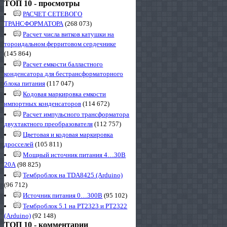
ТОП 10 - просмотры
РАСЧЕТ СЕТЕВОГО
ТРАНСФОРМАТОРА
(268 073)
Расчет числа витков катушки на
тороидальном ферритовом сердечнике
(145 864)
Расчет емкости балластного
конденсатора для бестрансформаторного
блока питания
(117 047)
Кодовая маркировка емкости
импортных конденсаторов
(114 672)
Расчет импульсного трансформатора
двухтактного преобразователя
(112 757)
Цветовая и кодовая маркировка
дросселей
(105 811)
Мощный источник питания 4…30В
20А
(98 825)
Темброблок на TDA8425 (Arduino)
(96 712)
Источник питания 0…300В
(95 102)
Темброблок 5.1 на PT2323 и PT2322
(Arduino)
(92 148)
ТОП 10 - комментарии