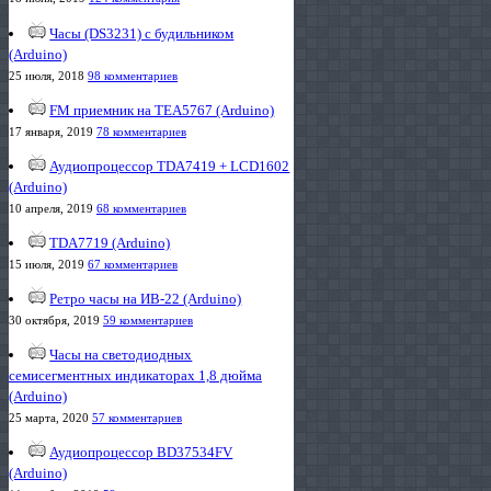
Часы (DS3231) с будильником
(Arduino)
25 июля, 2018
98 комментариев
FM приемник на TEA5767 (Arduino)
17 января, 2019
78 комментариев
Аудиопроцессор TDA7419 + LCD1602
(Arduino)
10 апреля, 2019
68 комментариев
TDA7719 (Arduino)
15 июля, 2019
67 комментариев
Ретро часы на ИВ-22 (Arduino)
30 октября, 2019
59 комментариев
Часы на светодиодных
семисегментных индикаторах 1,8 дюйма
(Arduino)
25 марта, 2020
57 комментариев
Аудиопроцессор BD37534FV
(Arduino)