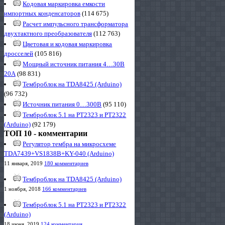
Кодовая маркировка емкости
импортных конденсаторов
(114 675)
Расчет импульсного трансформатора
двухтактного преобразователя
(112 763)
Цветовая и кодовая маркировка
дросселей
(105 816)
Мощный источник питания 4…30В
20А
(98 831)
Темброблок на TDA8425 (Arduino)
(96 732)
Источник питания 0…300В
(95 110)
Темброблок 5.1 на PT2323 и PT2322
(Arduino)
(92 179)
ТОП 10 - комментарии
Регулятор тембра на микросхеме
TDA7439+VS1838B+KY-040 (Arduino)
11 января, 2019
180 комментариев
Темброблок на TDA8425 (Arduino)
1 ноября, 2018
166 комментариев
Темброблок 5.1 на PT2323 и PT2322
(Arduino)
18 июня, 2019
124 комментария