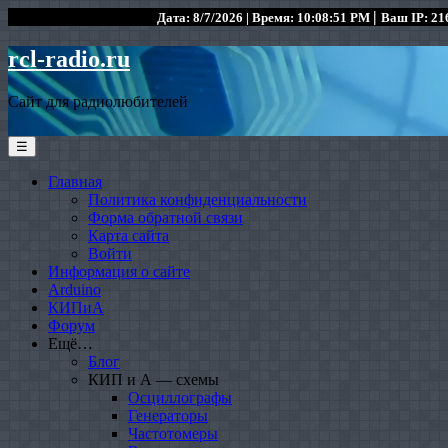
|
Дата: 8/7/2026 | Время: 10:08:51 PM
Ваш IP: 216
rcl-radio.ru
Сайт для радиолюбителей
☰
Главная
Политика конфиденциальности
Форма обратной связи
Карта сайта
Войти
Информация о сайте
Arduino
КИПиА
Форум
Ещё…
Блог
КИП и А — схемы
Осциллографы
Генераторы
Частотомеры