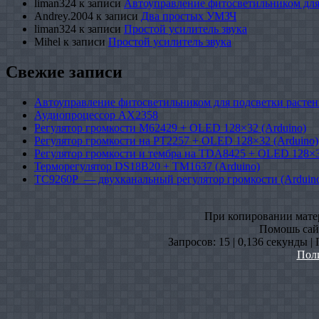
liman324
к записи
Автоуправление фитосветильником для
Andrey.2004
к записи
Два простых УМЗЧ
liman324
к записи
Простой усилитель звука
Mihel
к записи
Простой усилитель звука
Свежие записи
Автоуправление фитосветильником для подсветки растен
Аудиопроцессор AX2358
Регулятор громкости M62429 + OLED 128×32 (Arduino)
Регулятор громкости на PT2257 + OLED 128×32 (Arduino)
Регулятор громкости и тембра на TDA8425 + OLED 128×3
Терморегулятор DS18B20 + TM1637 (Arduino)
TC9260P — двухканальный регулятор громкости (Arduin
При копировании матери
Помошь сайт
Запросов: 15 | 0,136 секунды |
Пол