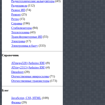
Радиотехнические калькуляторы
(43)
Радиошкола
(112)
Разное ИП
(74)
Ремонт
(25)
Ретро
(15)
Справка
(196)
Стабилизаторы
(94)
Теплотехника
(43)
Трансформаторные ИП
(55)
Электрика
(17)
Электроника в быту
(333)
Справочник
ATmega328 (Arduino IDE)
(9)
ATtiny2313 (Arduino IDE)
(4)
Datasheet
(29)
Отечественные микросхемы
(71)
Отечественные транзисторы
(173)
Блог
JavaScript, CSS, HTML
(109)
Физика
(29)