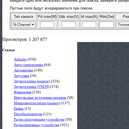
Введите одно или несколько значений для поиска, выбирите разбро
Пустые поля будут игнорироваться при поиске.
Тип канала
Pd max(W)
Uds max(V)
Id max(A)
Rds(Ом)
Раз
Просмотров: 1 207 877
Статьи
Arduino
(450)
Авто-электроника
(64)
Автоматика
(140)
Акустика
(19)
Звукотехника (разное)
(324)
Звукотехника (УМЗЧ)
(374)
Измерения
(230)
Импульсные источники питания
(58)
Микроконтроллеры (разное)
(137)
Пайка
(15)
Преобразователи
(121)
Радио передающие устройства
(59)
Радиоприемные устройства
(101)