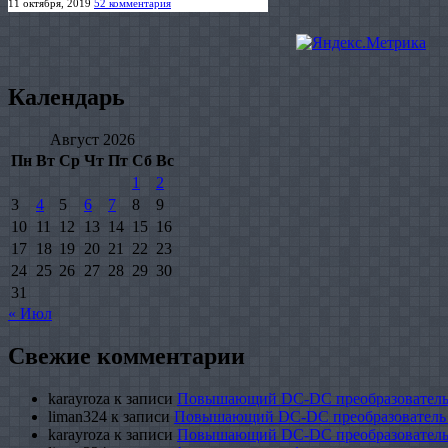
11 октября, 2019
52 комментария
Календарь
Август 2026
Пн
Вт
Ср
Чт
Пт
Сб
Вс
1
2
3
4
5
6
7
8
9
10
11
12
13
14
15
16
17
18
19
20
21
22
23
24
25
26
27
28
29
30
31
« Июл
Свежие комментарии
karayroza
к записи
Повышающий DC-DC преобразователь
liman324
к записи
Повышающий DC-DC преобразователь
karayroza
к записи
Повышающий DC-DC преобразователь