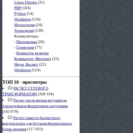
Linux Ubuntu
(31)
PHP
(103)
Python
(14)
Wordpress
(124)
Метрология
(24)
Технологии
(139)
Калькуляторы:
-
Математика
(20)
-
Геометрия
(77)
-
Конвертер величин
Компьютер, Интернет
(33)
Наука, Космос
(22)
Wordpress
(124)
ТОП 10 - просмотры
РАСЧЕТ СЕТЕВОГО
ТРАНСФОРМАТОРА
(268 104)
Расчет числа витков катушки на
тороидальном ферритовом сердечнике
(145 879)
Расчет емкости балластного
конденсатора для бестрансформаторного
блока питания
(117 053)