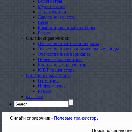
Вольтметры
Мультиметры
Теплотехника
Давление и расход
Весы
Комбинированные приборы
Разное
Онлайн справочники
Отечественные стабилитроны
Отечественные выпрямительные диоды
Отечественные варикапы
Полевые транзисторы
Биполярные транзисторы
IGBT транзисторы
Онлайн калькуляторы
Геометрия
Информатика
Разное
datasheet
Search
for:
Онлайн справочник -
Полевые транзисторы
Поиск по справочн