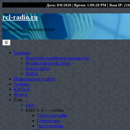
|
Дата: 8/8/2026 | Время: 1:09:28 PM
Ваш IP: 216
rcl-radio.ru
Сайт для радиолюбителей
☰
Главная
Политика конфиденциальности
Форма обратной связи
Карта сайта
Войти
Информация о сайте
Arduino
КИПиА
Форум
Ещё…
Блог
КИП и А — схемы
Осциллографы
Генераторы
Частотомеры