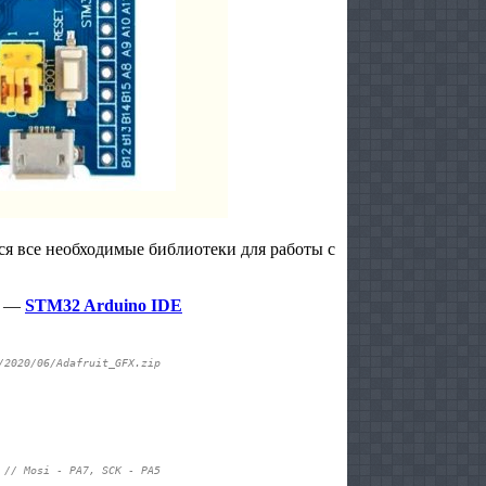
я все необходимые библиотеки для работы с
в —
STM32 Arduino IDE
/2020/06/Adafruit_GFX.zip
 
// Mosi - PA7, SCK - PA5 