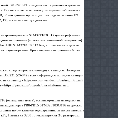
плей 320x240 SPI и модуль часов реального времени
 Так же в правом верхнем углу экрана отображается
3 В, обмен данным происходит посредством шины I2C.
 19); // сек мин час д.н дата мес...
на микроконтроллере STM32F103C. Осциллограф имеет
одное напряжение (только положительной полярности)
 Так АЦП STM32F103C 12 бит, это позволило сделать
тва осциллограммы. При измерении напряжения более
можно создать простую погодную станцию. Погодная
ени DS3231 (ZS-042), всю информацию погодная станция
 на страницу - https://export.yandex.ru/bar/reginfo.xml?
- https://yandex.ru/pogoda/omsk/informer из...
6 (отладочная плата), вся информация выводится на
ое на входы порта PB8-PB15 STM32F103C8T6 не должно
стояние по 8-и каналом одновременно, а так же измерять
Гц. Память на 3200 точек измерения (10 разверток...