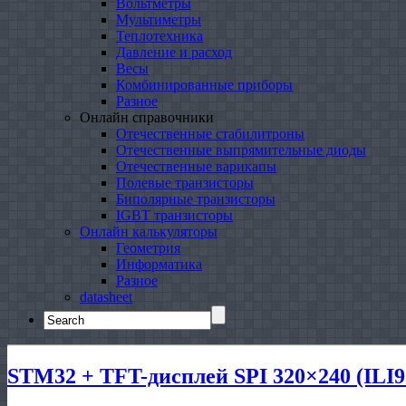
Вольтметры
Мультиметры
Теплотехника
Давление и расход
Весы
Комбинированные приборы
Разное
Онлайн справочники
Отечественные стабилитроны
Отечественные выпрямительные диоды
Отечественные варикапы
Полевые транзисторы
Биполярные транзисторы
IGBT транзисторы
Онлайн калькуляторы
Геометрия
Информатика
Разное
datasheet
Search
for:
STM32 + TFT-дисплей SPI 320×240 (ILI