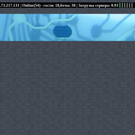
.73.217.131 |
Online(54) - гости: 18,боты: 36
| Загрузка сервера: 0.93
:
:
:
:
:
:
:
:
:
:
:
: