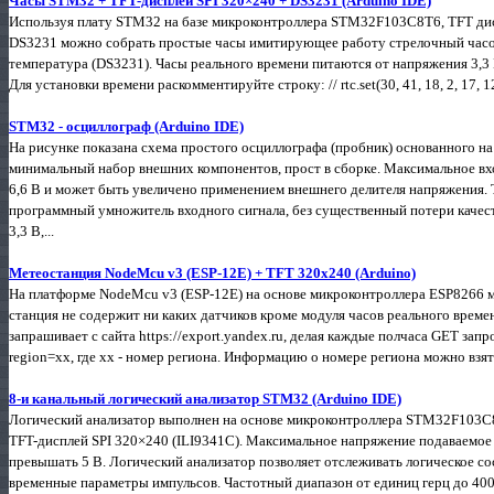
Часы STM32 + TFT-дисплей SPI 320×240 + DS3231 (Arduino IDE)
Используя плату STM32 на базе микроконтроллера STM32F103C8T6, TFT дис
DS3231 можно собрать простые часы имитирующее работу стрелочный часов.
температура (DS3231). Часы реального времени питаются от напряжения 3,
Для установки времени раскомментируйте строку: // rtc.set(30, 41, 18, 2, 17, 12,
STM32 - осциллограф (Arduino IDE)
На рисунке показана схема простого осциллографа (пробник) основанного 
минимальный набор внешних компонентов, прост в сборке. Максимальное вх
6,6 В и может быть увеличено применением внешнего делителя напряжения.
программный умножитель входного сигнала, без существенный потери качес
3,3 В,...
Метеостанция NodeMcu v3 (ESP-12E) + TFT 320x240 (Arduino)
На платформе NodeMcu v3 (ESP-12E) на основе микроконтроллера ESP8266 
станция не содержит ни каких датчиков кроме модуля часов реального врем
запрашивает с сайта https://export.yandex.ru, делая каждые полчаса GET запрос
region=xx, где хх - номер региона. Информацию о номере региона можно взять 
8-и канальный логический анализатор STM32 (Arduino IDE)
Логический анализатор выполнен на основе микроконтроллера STM32F103C8T
TFT-дисплей SPI 320×240 (ILI9341C). Максимальное напряжение подаваем
превышать 5 В. Логический анализатор позволяет отслеживать логическое со
временные параметры импульсов. Частотный диапазон от единиц герц до 400 к