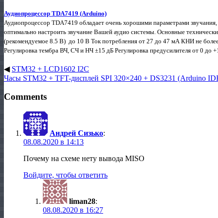
Аудиопроцессор TDA7419 (Arduino)
Аудиопроцессор TDA7419 обладает очень хорошими параметрами звучания,
оптимально настроить звучание Вашей аудио системы. Основные технически
(рекомендуемое 8.5 В) до 10 В Ток потребления от 27 до 47 мА КНИ не более
Регулировка тембра ВЧ, СЧ и НЧ ±15 дБ Регулировка предусилителя от 0 до +1
◀
STM32 + LCD1602 I2C
Часы STM32 + TFT-дисплей SPI 320×240 + DS3231 (Arduino ID
Comments
Андрей Сизько
:
08.08.2020 в 14:13
Почему на схеме нету вывода MISO
Войдите, чтобы ответить
liman28
:
08.08.2020 в 16:27