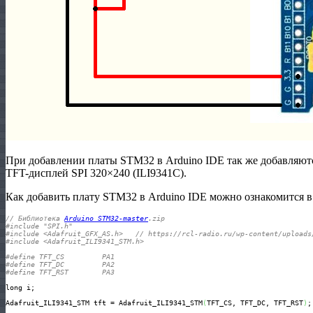
При добавлении платы STM32 в Arduino IDE так же добавляютс
TFT-дисплей SPI 320×240 (ILI9341C).
Как добавить плату STM32 в Arduino IDE можно ознакомится 
// Библиотека 
Arduino_STM32-master
.zip
#include "SPI.h"
#include <Adafruit_GFX_AS.h>   // https://rcl-radio.ru/wp-content/uploads
#include <Adafruit_ILI9341_STM.h>
#define TFT_CS         PA1                 
#define TFT_DC         PA2             
#define TFT_RST        PA3
long i;

Adafruit_ILI9341_STM tft = Adafruit_ILI9341_STM
(
TFT_CS, TFT_DC, TFT_RST
)
;