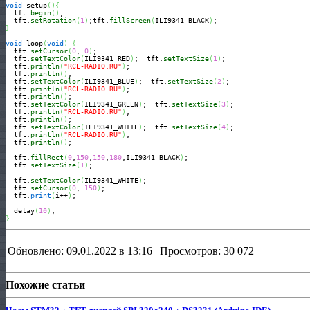
void
 setup
(
)
{
  tft.
begin
(
)
; 

  tft.
setRotation
(
1
)
;tft.
fillScreen
(
ILI9341_BLACK
)
}
void
 loop
(
void
)
{
  tft.
setCursor
(
0
, 
0
)
;

  tft.
setTextColor
(
ILI9341_RED
)
;  tft.
setTextSize
(
1
)
;

  tft.
println
(
"RCL-RADIO.RU"
)
;

  tft.
println
(
)
;

  tft.
setTextColor
(
ILI9341_BLUE
)
;  tft.
setTextSize
(
2
)
;

  tft.
println
(
"RCL-RADIO.RU"
)
;

  tft.
println
(
)
;

  tft.
setTextColor
(
ILI9341_GREEN
)
;  tft.
setTextSize
(
3
)
;

  tft.
println
(
"RCL-RADIO.RU"
)
;

  tft.
println
(
)
;

  tft.
setTextColor
(
ILI9341_WHITE
)
;  tft.
setTextSize
(
4
)
;

  tft.
println
(
"RCL-RADIO.RU"
)
;

  tft.
println
(
)
;

  tft.
fillRect
(
0
,
150
,
150
,
180
,ILI9341_BLACK
)
;

  tft.
setTextSize
(
1
)
;

  tft.
setTextColor
(
ILI9341_WHITE
)
; 

  tft.
setCursor
(
0
, 
150
)
;

  tft.
print
(
i++
)
;

  delay
(
10
)
}
Обновлено: 09.01.2022 в 13:16 | Просмотров: 30 072
Похожие статьи