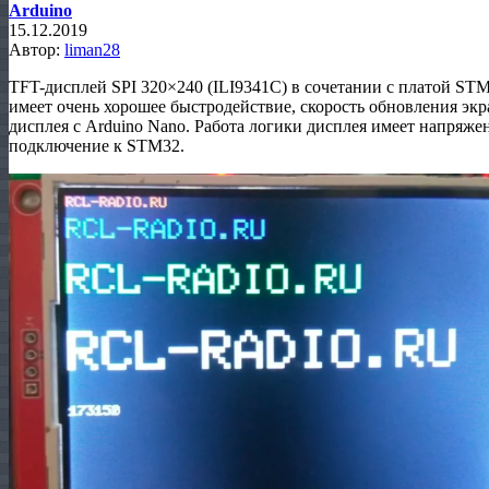
Arduino
15.12.2019
Автор:
liman28
TFT-дисплей SPI 320×240 (ILI9341C) в сочетании с платой S
имеет очень хорошее быстродействие, скорость обновления эк
дисплея с Arduino Nano. Работа логики дисплея имеет напряжен
подключение к STM32.