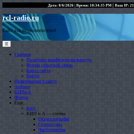
|
Дата: 8/6/2026 | Время: 10:34:35 PM
Ваш IP: 21
rcl-radio.ru
Сайт для радиолюбителей
☰
Главная
Политика конфиденциальности
Форма обратной связи
Карта сайта
Войти
Информация о сайте
Arduino
КИПиА
Форум
Ещё…
Блог
КИП и А — схемы
Осциллографы
Генераторы
Частотомеры