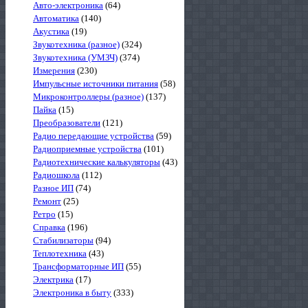
Авто-электроника
(64)
Автоматика
(140)
Акустика
(19)
Звукотехника (разное)
(324)
Звукотехника (УМЗЧ)
(374)
Измерения
(230)
Импульсные источники питания
(58)
Микроконтроллеры (разное)
(137)
Пайка
(15)
Преобразователи
(121)
Радио передающие устройства
(59)
Радиоприемные устройства
(101)
Радиотехнические калькуляторы
(43)
Радиошкола
(112)
Разное ИП
(74)
Ремонт
(25)
Ретро
(15)
Справка
(196)
Стабилизаторы
(94)
Теплотехника
(43)
Трансформаторные ИП
(55)
Электрика
(17)
Электроника в быту
(333)