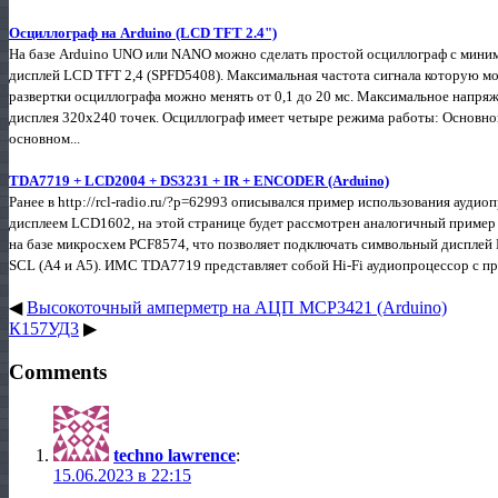
Осциллограф на Arduino (LCD TFT 2.4")
На базе Arduino UNO или NANO можно сделать простой осциллограф с мини
дисплей LCD TFT 2,4 (SPFD5408). Максимальная частота сигнала которую м
развертки осциллографа можно менять от 0,1 до 20 мс. Максимальное напряж
дисплея 320х240 точек. Осциллограф имеет четыре режима работы: Основной
основном...
TDA7719 + LCD2004 + DS3231 + IR + ENCODER (Arduino)
Ранее в http://rcl-radio.ru/?p=62993 описывался пример использования ауд
дисплеем LCD1602, на этой странице будет рассмотрен аналогичный пример
на базе микросхем PCF8574, что позволяет подключать символьный дисплей 
SCL (А4 и А5). ИМС TDA7719 представляет собой Hi-Fi аудиопроцессор с пр
◀
Высокоточный амперметр на АЦП MCP3421 (Arduino)
К157УД3
▶
Comments
techno lawrence
:
15.06.2023 в 22:15