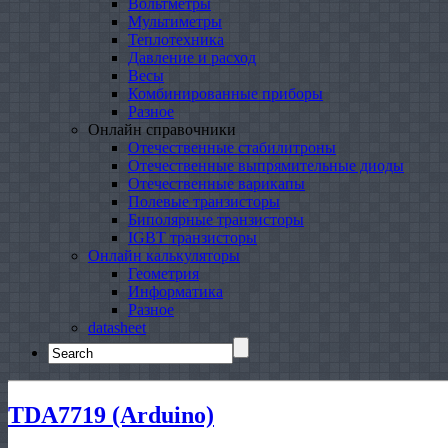
Вольтметры
Мультиметры
Теплотехника
Давление и расход
Весы
Комбинированные приборы
Разное
Онлайн справочники
Отечественные стабилитроны
Отечественные выпрямительные диоды
Отечественные варикапы
Полевые транзисторы
Биполярные транзисторы
IGBT транзисторы
Онлайн калькуляторы
Геометрия
Информатика
Разное
datasheet
Search
for:
TDA7719 (Arduino)