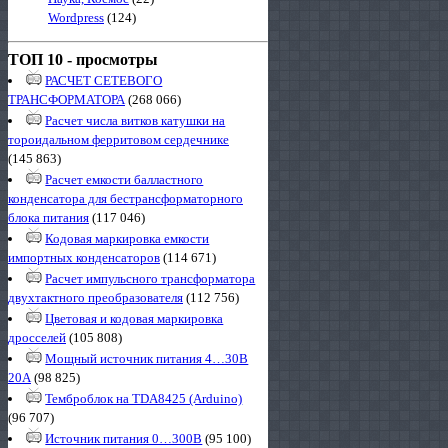
Wordpress
(124)
ТОП 10 - просмотры
РАСЧЕТ СЕТЕВОГО
ТРАНСФОРМАТОРА
(268 066)
Расчет числа витков катушки на
тороидальном ферритовом сердечнике
(145 863)
Расчет емкости балластного
конденсатора для бестрансформаторного
блока питания
(117 046)
Кодовая маркировка емкости
импортных конденсаторов
(114 671)
Расчет импульсного трансформатора
двухтактного преобразователя
(112 756)
Цветовая и кодовая маркировка
дросселей
(105 808)
Мощный источник питания 4…30В
20А
(98 825)
Темброблок на TDA8425 (Arduino)
(96 707)
Источник питания 0…300В
(95 100)