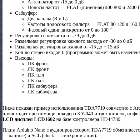
Аттенюатор от -15 до 0 дБ
Полосы частот — FLAT (линейная) 400 800 и 2400 
Сабвуфер:
Два канала (R и L)
Частоты полосового фильтра — FLAT 80 120 и 160 
Фазовый сдвиг дискретно от 0 до 180 °
Регулировка громкости от -79 до 0 дБ
Раздельная регулировка каждого выхода от -30 до 0 дБ
Раздельная регулировка входов от -15 до + 15 дБ
Кол-во стерео входов 6 (программно может быть изменен
Выходы:
ПК фронт
ЛК фронт
ПК тыл
ЛК тыл
ПК сабвуфера
ЛК сабвуфера
Ниже показан пример использования TDA7719 совместно с Ard
происходит при помощи энкодера KY-040 и трех кнопок, инфо
LCD
дисплея
LCD
1602
на базе контроллера HD44780.
Плата Arduino Nano с аудиопроцессором TDA7719 обмениваетс
— данные) и SCL (clock — синхронизация).