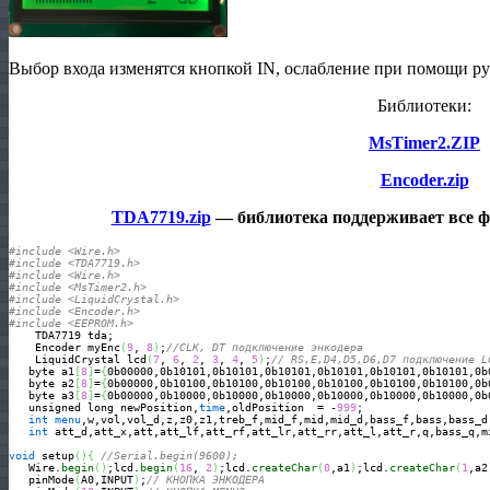
Выбор входа изменятся кнопкой IN, ослабление при помощи ру
Библиотеки:
MsTimer2.ZIP
Encoder.zip
TDA7719.zip
— библиотека поддерживает все 
#include <Wire.h>
#include <TDA7719.h>
#include <Wire.h>
#include <MsTimer2.h>
#include <LiquidCrystal.h>
#include <Encoder.h>
#include <EEPROM.h>
    TDA7719 tda;

    Encoder myEnc
(
9
, 
8
)
;
//CLK, DT подключение энкодера
    LiquidCrystal lcd
(
7
, 
6
, 
2
, 
3
, 
4
, 
5
)
;
// RS,E,D4,D5,D6,D7 подключение L
   byte a1
[
8
]
=
{
0b00000,0b10101,0b10101,0b10101,0b10101,0b10101,0b10101,0b
   byte a2
[
8
]
=
{
0b00000,0b10100,0b10100,0b10100,0b10100,0b10100,0b10100,0b
   byte a3
[
8
]
=
{
0b00000,0b10000,0b10000,0b10000,0b10000,0b10000,0b10000,0b
   unsigned long newPosition,
time
,oldPosition  = -
999
;

int
menu
,w,vol,vol_d,z,z0,z1,treb_f,mid_f,mid,mid_d,bass_f,bass,bass_d
int
 att_d,att_x,att,att_lf,att_rf,att_lr,att_rr,att_l,att_r,q,bass_q,m
void
 setup
(
)
{
//Serial.begin(9600);
   Wire.
begin
(
)
;lcd.
begin
(
16
, 
2
)
;lcd.
createChar
(
0
,a1
)
;lcd.
createChar
(
1
,a2
   pinMode
(
A0,INPUT
)
;
// КНОПКА ЭНКОДЕРA