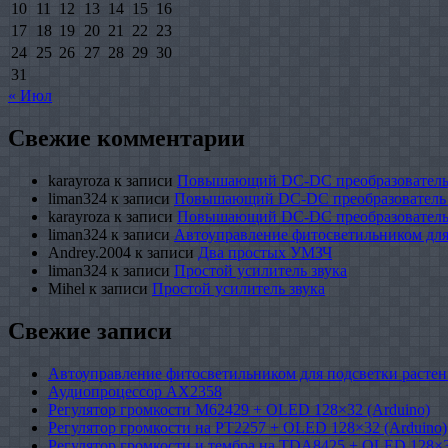
10
11
12
13
14
15
16
17
18
19
20
21
22
23
24
25
26
27
28
29
30
31
« Июл
Свежие комментарии
karayroza
к записи
Повышающий DC-DC преобразователь
liman324
к записи
Повышающий DC-DC преобразователь
karayroza
к записи
Повышающий DC-DC преобразователь
liman324
к записи
Автоуправление фитосветильником для
Andrey.2004
к записи
Два простых УМЗЧ
liman324
к записи
Простой усилитель звука
Mihel
к записи
Простой усилитель звука
Свежие записи
Автоуправление фитосветильником для подсветки растен
Аудиопроцессор AX2358
Регулятор громкости M62429 + OLED 128×32 (Arduino)
Регулятор громкости на PT2257 + OLED 128×32 (Arduino)
Регулятор громкости и тембра на TDA8425 + OLED 128×3