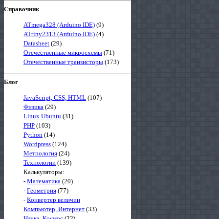
Справочник
ATmega328 (Arduino IDE)
(9)
ATtiny2313 (Arduino IDE)
(4)
Datasheet
(29)
Отечественные микросхемы
(71)
Отечественные транзисторы
(173)
Блог
JavaScript, CSS, HTML
(107)
Физика
(29)
Linux Ubuntu
(31)
PHP
(103)
Python
(14)
Wordpress
(124)
Метрология
(24)
Технологии
(139)
Калькуляторы:
-
Математика
(20)
-
Геометрия
(77)
-
Конвертер величин
Компьютер, Интернет
(33)
Наука, Космос
(22)