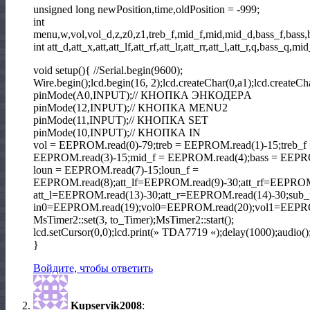
unsigned long newPosition,time,oldPosition = -999;
int
menu,w,vol,vol_d,z,z0,z1,treb_f,mid_f,mid,mid_d,bass_f,bass,b
int att_d,att_x,att,att_lf,att_rf,att_lr,att_rr,att_l,att_r,q,bass_q
void setup(){ //Serial.begin(9600);
Wire.begin();lcd.begin(16, 2);lcd.createChar(0,a1);lcd.createCh
pinMode(A0,INPUT);// КНОПКА ЭНКОДЕРA
pinMode(12,INPUT);// КНОПКА MENU2
pinMode(11,INPUT);// КНОПКА SET
pinMode(10,INPUT);// КНОПКА IN
vol = EEPROM.read(0)-79;treb = EEPROM.read(1)-15;treb_
EEPROM.read(3)-15;mid_f = EEPROM.read(4);bass = EEPRO
loun = EEPROM.read(7)-15;loun_f =
EEPROM.read(8);att_lf=EEPROM.read(9)-30;att_rf=EEPROM.
att_l=EEPROM.read(13)-30;att_r=EEPROM.read(14)-30;su
in0=EEPROM.read(19);vol0=EEPROM.read(20);vol1=EEPRO
MsTimer2::set(3, to_Timer);MsTimer2::start();
lcd.setCursor(0,0);lcd.print(» TDA7719 «);delay(1000);audio()
}
Войдите, чтобы ответить
Kupservik2008
: