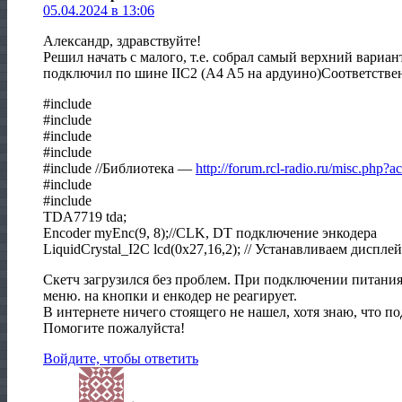
05.04.2024 в 13:06
Александр, здравствуйте!
Решил начать с малого, т.е. собрал самый верхний вари
подключил по шине IIC2 (A4 A5 на ардуино)Соответствен
#include
#include
#include
#include
#include //Библиотека —
http://forum.rcl-radio.ru/misc.p
#include
#include
TDA7719 tda;
Encoder myEnc(9, 8);//CLK, DT подключение энкодера
LiquidCrystal_I2C lcd(0x27,16,2); // Устанавливаем дисплей
Скетч загрузился без проблем. При подключении питани
меню. на кнопки и енкодер не реагирует.
В интернете ничего стоящего не нашел, хотя знаю, что 
Помогите пожалуйста!
Войдите, чтобы ответить