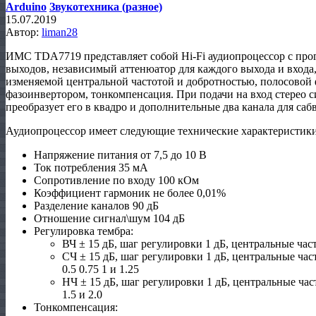
Arduino
Звукотехника (разное)
15.07.2019
Автор:
liman28
ИМС TDA7719 представляет собой Hi-Fi аудиопроцессор с про
выходов, независимый аттенюатор для каждого выхода и входа,
изменяемой центральной частотой и добротностью, полосовой ф
фазоинвертором, тонкомпенсация. При подачи на вход стерео с
преобразует его в квадро и дополнительные два канала для саб
Аудиопроцессор имеет следующие технические характеристики
Напряжение питания от 7,5 до 10 В
Ток потребления 35 мА
Сопротивление по входу 100 кОм
Коэффициент гармоник не более 0,01%
Разделение каналов 90 дБ
Отношение сигнал\шум 104 дБ
Регулировка тембра:
ВЧ ± 15 дБ, шаг регулировки 1 дБ, центральные част
СЧ ± 15 дБ, шаг регулировки 1 дБ, центральные час
0.5 0.75 1 и 1.25
НЧ ± 15 дБ, шаг регулировки 1 дБ, центральные част
1.5 и 2.0
Тонкомпенсация: