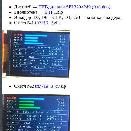
Дисплей —
TFT-дисплей SPI 320×240 (Arduino)
Библиотека —
UTFT
.zip
Энкодер D7, D6 = CLK, DT, А0 — кнопка энкодера
Скетч №1
tft7719_2
.zip
Скетч №2
tft7719_3_cv
.zip