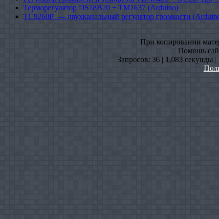
Терморегулятор DS18B20 + TM1637 (Arduino)
TC9260P — двухканальный регулятор громкости (Arduin
При копировании матери
Помошь сайт
Запросов: 36 | 1,083 секунды 
Пол