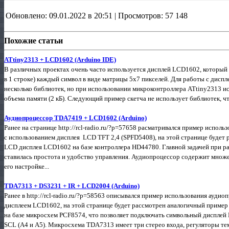
Обновлено: 09.01.2022 в 20:51 | Просмотров: 57 148
Похожие статьи
ATtiny2313 + LCD1602 (Arduino IDE)
В различных проектах очень часто используется дисплей LCD1602, который 
в 1 строке) каждый символ в виде матрицы 5х7 пикселей. Для работы с дис
несколько библиотек, но при использовании микроконтроллера ATtiny2313 ис
объема памяти (2 кБ). Следующий пример скетча не использует библиотек, чт
Аудиопроцессор TDA7419 + LCD1602 (Arduino)
Ранее на странице http://rcl-radio.ru/?p=57658 расматривался пример испо
с использованием дисплея LCD TFT 2,4 (SPFD5408), на этой странице будет
LCD дисплея LCD1602 на базе контроллера HD44780. Главной задачей при ра
ставилась простота и удобство управления. Аудиопроцессор содержит множе
его настройке...
TDA7313 + DS3231 + IR + LCD2004 (Arduino)
Ранее в http://rcl-radio.ru/?p=58563 описывался пример использования ауд
дисплеем LCD1602, на этой странице будет рассмотрен аналогичный пример
на базе микросхем PCF8574, что позволяет подключать символьный дисплей 
SCL (А4 и А5). Микросхема TDA7313 имеет три стерео входа, регуляторы тем