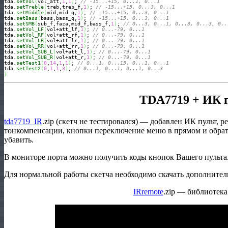
tda.
setVol
(
vol_att,
1
,
1
)
; 
// -15...+15, 0...1, 0...1
tda.
setTreble
(
treb,treb_f,
1
)
; 
// -15...+15, 0...3, 0...1
tda.
setMiddle
(
mid,mid_q,
1
)
; 
// -15...+15, 0...3, 0...1
tda.
setBass
(
bass,bass_q,
1
)
; 
// -15...+15, 0...3, 0...1
tda.
setSMB
(
sub_f,faza,mid_f,bass_f,
1
)
; 
// 0...3, 0...1, 0...3, 0...3, 0..
tda.
setVol_LF
(
vol+att_lf,
1
)
; 
// 0...-79, 0...1
tda.
setVol_RF
(
vol+att_rf,
1
)
; 
// 0...-79, 0...1
tda.
setVol_LR
(
vol+att_lr,
1
)
; 
// 0...-79, 0...1
tda.
setVol_RR
(
vol+att_rr,
1
)
; 
// 0...-79, 0...1
tda.
setVol_SUB_L
(
vol+att_l,
1
)
; 
// 0...-79, 0...1
tda.
setVol_SUB_R
(
vol+att_r,
1
)
; 
// 0...-79, 0...1
tda.
setTest1
(
0
,
14
,
1
,
1
)
; 
// 0...1, 0...15, 0...1, 0...1
tda.
setTest2
(
0
,
1
,
1
,
3
)
; 
// 0...1, 0...1, 0...1, 0...3
}
TDA7719 + ИК 
tda7719_IR
.zip (скетч не тестировался) — добавлен ИК пульт, р
тонкомпенсации, кнопки переключение меню в прямом и обрат
убавить.
В мониторе порта можно получить коды кнопок Вашего пульта
Для нормальной работы скетча необходимо скачать дополнител
IRremote
.zip — библиотека