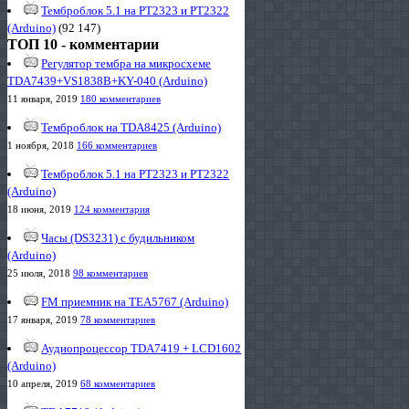
Темброблок 5.1 на PT2323 и PT2322
(Arduino)
(92 147)
ТОП 10 - комментарии
Регулятор тембра на микросхеме
TDA7439+VS1838B+KY-040 (Arduino)
11 января, 2019
180 комментариев
Темброблок на TDA8425 (Arduino)
1 ноября, 2018
166 комментариев
Темброблок 5.1 на PT2323 и PT2322
(Arduino)
18 июня, 2019
124 комментария
Часы (DS3231) с будильником
(Arduino)
25 июля, 2018
98 комментариев
FM приемник на TEA5767 (Arduino)
17 января, 2019
78 комментариев
Аудиопроцессор TDA7419 + LCD1602
(Arduino)
10 апреля, 2019
68 комментариев