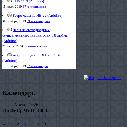
TDA7719 (Arduino)
15 июля, 2019
67 комментариев
Ретро часы на ИВ-22 (Arduino)
30 октября, 2019
59 комментариев
Часы на светодиодных
семисегментных индикаторах 1,8 дюйма
(Arduino)
25 марта, 2020
57 комментариев
Аудиопроцессор BD37534FV
(Arduino)
11 октября, 2019
52 комментария
Календарь
Август 2026
Пн
Вт
Ср
Чт
Пт
Сб
Вс
1
2
3
4
5
6
7
8
9