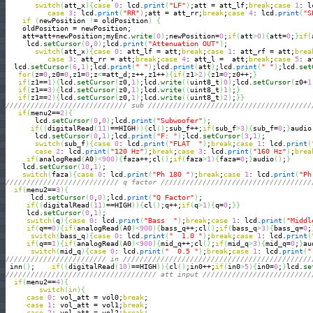
switch
(
att_x
)
{
case
0
: lcd.
print
(
"LF"
)
;att = att_lf;
break
;
case
1
: l
case
3
: lcd.
print
(
"RR"
)
;att = att_rr;
break
;
case
4
: lcd.
print
(
"S
if
(
newPosition 
!
= oldPosition
)
{
    oldPosition = newPosition;

    att=att+newPosition;myEnc.
write
(
0
)
;newPosition=
0
;
if
(
att
>
0
)
{
att=
0
;
}
if
(
     lcd.
setCursor
(
0
,
0
)
;lcd.
print
(
"Attenuation OUT"
)
;

switch
(
att_x
)
{
case
0
: att_lf = att;
break
;
case
1
: att_rf = att;
brea
case
3
: att_rr = att;
break
;
case
4
: att_l =  att;
break
;
case
5
: a
  lcd.
setCursor
(
6
,
1
)
;lcd.
print
(
" "
)
;lcd.
print
(
att
)
;lcd.
print
(
" "
)
;lcd.
set
for
(
z=
0
,z0=
0
,z1=
0
;z
<
=att_d;z++,z1++
)
{
if
(
z1
>
2
)
{
z1=
0
;z0++;
}
if
(
z1==
1
)
{
lcd.
setCursor
(
z0,
1
)
;lcd.
write
(
(
uint8_t
)
0
)
;lcd.
setCursor
(
z0+
1
if
(
z1==
3
)
{
lcd.
setCursor
(
z0,
1
)
;lcd.
write
(
(
uint8_t
)
1
)
;
}
if
(
z1==
2
)
{
lcd.
setCursor
(
z0,
1
)
;lcd.
write
(
(
uint8_t
)
2
)
;
}
}
///////////////////////////// sub ///////////////////////////////////////
if
(
menu2==
2
)
{
       lcd.
setCursor
(
0
,
0
)
;lcd.
print
(
"Subwoofer"
)
;

if
(
(
digitalRead
(
11
)
==HIGH
)
)
{
cl
(
)
;sub_f++;
if
(
sub_f
>
3
)
{
sub_f=
0
;
}
audio
       lcd.
setCursor
(
0
,
1
)
;lcd.
print
(
"F: "
)
;lcd.
setCursor
(
3
,
1
)
;

switch
(
sub_f
)
{
case
0
: lcd.
print
(
"FLAT  "
)
;
break
;
case
1
: lcd.
print
(
case
2
: lcd.
print
(
"120 Hz"
)
;
break
;
case
3
: lcd.
print
(
"160 Hz"
)
;
brea
if
(
analogRead
(
A0
)
<
900
)
{
faza++;cl
(
)
;
if
(
faza
>
1
)
{
faza=
0
;
}
audio
(
)
;
}
    lcd.
setCursor
(
10
,
1
)
;

switch
(
faza
)
{
case
0
: lcd.
print
(
"Ph 180 "
)
;
break
;
case
1
: lcd.
print
(
"Ph
/////////////////////////// q factor ////////////////////////////////////
if
(
menu2==
3
)
{
      lcd.
setCursor
(
0
,
0
)
;lcd.
print
(
"Q Factor"
)
;

if
(
(
digitalRead
(
11
)
==HIGH
)
)
{
cl
(
)
;q++;
if
(
q
>
1
)
{
q=
0
;
}
}
     lcd.
setCursor
(
0
,
1
)
;

switch
(
q
)
{
case
0
: lcd.
print
(
"Bass  "
)
;
break
;
case
1
: lcd.
print
(
"Middl
if
(
q==
0
)
{
if
(
analogRead
(
A0
)
<
900
)
{
bass_q++;cl
(
)
;
if
(
bass_q
>
3
)
{
bass_q=
0
;
switch
(
bass_q
)
{
case
0
: lcd.
print
(
"  1.0 "
)
;
break
;
case
1
: lcd.
print
(
if
(
q==
1
)
{
if
(
analogRead
(
A0
)
<
900
)
{
mid_q++;cl
(
)
;
if
(
mid_q
>
3
)
{
mid_q=
0
;
}
au
switch
(
mid_q
)
{
case
0
: lcd.
print
(
"  0.5 "
)
;
break
;
case
1
: lcd.
print
(
"
//////////////////////// in /////////////////////////////////////////////
 inn
(
)
;    
if
(
(
digitalRead
(
10
)
==HIGH
)
)
{
cl
(
)
;in0++;
if
(
in0
>
5
)
{
in0=
0
;
}
lcd.
se
//////////////////////////////////// att input //////////////////////////
if
(
menu2==
4
)
{
switch
(
in
)
{
case
0
: vol_att = vol0;
break
;

case
1
: vol_att = vol1;
break
;

case
2
: vol_att = vol2;
break
;
