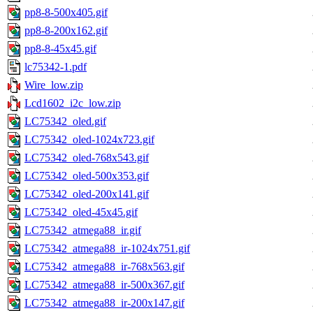
pp8-8-500x405.gif
pp8-8-200x162.gif
pp8-8-45x45.gif
lc75342-1.pdf
Wire_low.zip
Lcd1602_i2c_low.zip
LC75342_oled.gif
LC75342_oled-1024x723.gif
LC75342_oled-768x543.gif
LC75342_oled-500x353.gif
LC75342_oled-200x141.gif
LC75342_oled-45x45.gif
LC75342_atmega88_ir.gif
LC75342_atmega88_ir-1024x751.gif
LC75342_atmega88_ir-768x563.gif
LC75342_atmega88_ir-500x367.gif
LC75342_atmega88_ir-200x147.gif