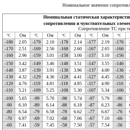
Номинальное значение сопротив
Номинальная статическая характеристи
сопротивления и чувствительных элемент
Сопротивление ТС при те
Ом
Ом
Ом
Ом
°C
°C
°C
°C
°C
-180
2.05
-179
2.10
-178
2.14
-177
2.19
-176
-170
2.51
-169
2.56
-168
2.60
-167
2.65
-166
-160
2.96
-159
3.01
-158
3.06
-157
3.10
-156
-150
3.42
-149
3.46
-148
3.51
-147
3.55
-146
-140
3.87
-139
3.91
-138
3.96
-137
4.00
-136
-130
4.32
-129
4.36
-128
4.41
-127
4.45
-126
-120
4.76
-119
4.81
-118
4.85
-117
4.90
-116
-110
5.21
-109
5.25
-108
5.30
-107
5.34
-106
-100
5.65
-99
5.70
-98
5.74
-97
5.79
-96
-90
6.10
-89
6.14
-88
6.18
-87
6.23
-86
-80
6.54
-79
6.58
-78
6.62
-77
6.67
-76
-70
6.97
-69
7.02
-68
7.06
-67
7.10
-66
-60
7.41
-59
7.45
-58
7.50
-57
7.54
-56