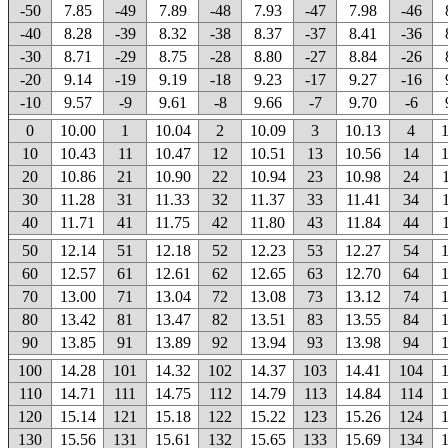
-50
7.85
-49
7.89
-48
7.93
-47
7.98
-46
-40
8.28
-39
8.32
-38
8.37
-37
8.41
-36
-30
8.71
-29
8.75
-28
8.80
-27
8.84
-26
-20
9.14
-19
9.19
-18
9.23
-17
9.27
-16
-10
9.57
-9
9.61
-8
9.66
-7
9.70
-6
0
10.00
1
10.04
2
10.09
3
10.13
4
10
10.43
11
10.47
12
10.51
13
10.56
14
20
10.86
21
10.90
22
10.94
23
10.98
24
30
11.28
31
11.33
32
11.37
33
11.41
34
40
11.71
41
11.75
42
11.80
43
11.84
44
50
12.14
51
12.18
52
12.23
53
12.27
54
60
12.57
61
12.61
62
12.65
63
12.70
64
70
13.00
71
13.04
72
13.08
73
13.12
74
80
13.42
81
13.47
82
13.51
83
13.55
84
90
13.85
91
13.89
92
13.94
93
13.98
94
100
14.28
101
14.32
102
14.37
103
14.41
104
110
14.71
111
14.75
112
14.79
113
14.84
114
120
15.14
121
15.18
122
15.22
123
15.26
124
130
15.56
131
15.61
132
15.65
133
15.69
134