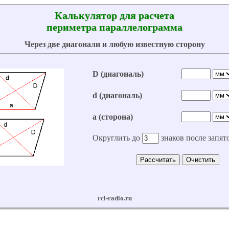
Калькулятор для расчета
периметра параллелограмма
Через две диагонали и любую известную сторону
D (диагональ)
d (диагональ)
a (сторона)
Округлить до
знаков после запят
Рассчитать
Очистить
rcl-radio.ru